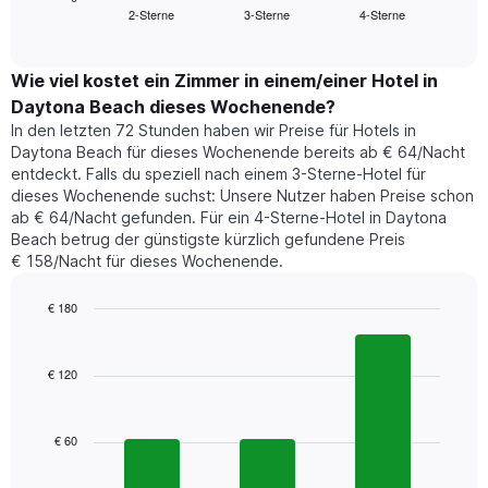
Das
2-Sterne
3-Sterne
4-Sterne
den
End
Diagramm
of
durchschnittlichen
hat
interactive
Zimmerpreis,
chart
1
der
Wie viel kostet ein Zimmer in einem/einer Hotel in
Y-
für
Achse,
Daytona Beach dieses Wochenende?
heute
die
In den letzten 72 Stunden haben wir Preise für Hotels in
Nacht
den
Daytona Beach für dieses Wochenende bereits ab € 64/Nacht
in
durchschnittlichen
entdeckt. Falls du speziell nach einem 3-Sterne-Hotel für
den
Zimmerpreis
dieses Wochenende suchst: Unsere Nutzer haben Preise schon
letzten
anzeigt.
ab € 64/Nacht gefunden. Für ein 4-Sterne-Hotel in Daytona
3
Beach betrug der günstigste kürzlich gefundene Preis
Tagen
€ 158/Nacht für dieses Wochenende.
gefunden
wurde,
aggregiert
€ 180
nach
Bar
Chart
Sternebewertung.
graphic.
chart
with
Das
€ 120
3
Diagramm
bars.
hat
1
€ 60
Das
X-
folgende
Achse,
Diagramm