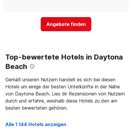
Hotelkategorien
of
wie
anzeigt.
interactive
nach
sich
chart
Sternen
der
anzeigt
Preis
Das
Angebote finden
für
Diagramm
ein
hat
Zimmer
1
ändert,
Y-
je
Achse,
näher
Top-bewertete Hotels in Daytona
die
das
den
Aufenthaltsdatum
Beach
durchschnittlichen
rückt.
Zimmerpreis
Das
Gemäß unseren Nutzern handelt es sich bei diesen
an
Diagramm
diesem
Hotels um einige der besten Unterkünfte in der Nähe
hat
Wochenende
1
von Daytona Beach. Lies dir Rezensionen von Nutzern
anzeigt,
X-
durch und erfahre, weshalb diese Hotels zu den am
der
Achse,
besten bewerteten gehören.
in
die
den
die
letzten
Anzahl
Alle 1 144 Hotels anzeigen
3
der
Tagen