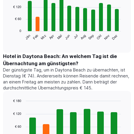
Bar
Chart
graphic.
chart
€ 120
with
12
€ 60
bars.
0
Das
Jän
Feb
Mrz
Apr
Mai
Jun
Jul
Aug
Sep
Okt
Nov
Dez
folgende
End
of
Diagramm
interactive
zeigt
chart
den
Hotel in Daytona Beach: An welchem Tag ist die
durchschnittlichen
Übernachtung am günstigsten?
Zimmerpreis
Der günstigste Tag, um in Daytona Beach zu übernachten, ist
im
Dienstag (€ 74). Andererseits können Reisende damit rechnen,
jeweiligen
an einem Freitag am meisten zu zahlen. Dann beträgt der
Monat
durchschnittliche Übernachtungspreis € 145.
an.
Das
Diagramm
€ 180
hat
Bar
Chart
1
graphic.
chart
€ 120
with
X-
7
Achse,
€ 60
bars.
die