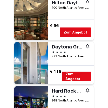
Hilton Daytona Beach Oceanfront Resort
100 North Atlantic Avenue, Daytona Beach, FL, USA
€ 96
Zum Angebot
Daytona Grande Oceanfront Resort
4 Sterne
422 North Atlantic Avenue, Daytona Beach, FL, USA
€ 118
Zum
Angebot
Hard Rock Hotel Daytona Beach
4 Sterne
918 North Atlantic Avenue, Daytona Beach, FL, USA