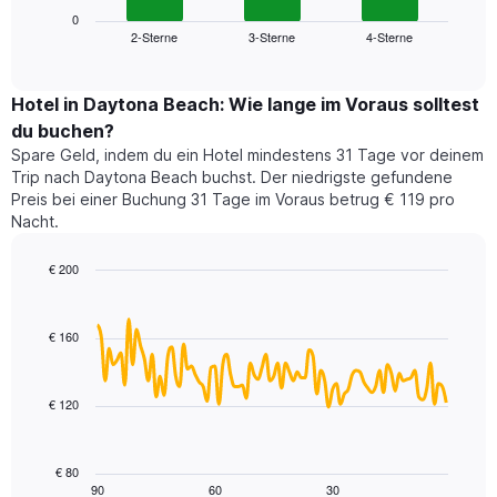
die
zeigt
0
die
2-Sterne
3-Sterne
4-Sterne
den
End
Hotelkategorien
of
durchschnittlichen
nach
interactive
Zimmerpreis
chart
Sternen
für
Hotel in Daytona Beach: Wie lange im Voraus solltest
anzeigt
dieses
du buchen?
Das
Wochenende
Diagramm
Spare Geld, indem du ein Hotel mindestens 31 Tage vor deinem
in
hat
Trip nach Daytona Beach buchst. Der niedrigste gefundene
den
1
Preis bei einer Buchung 31 Tage im Voraus betrug € 119 pro
letzten
Y-
Nacht.
3
Achse,
Tagen,
die
€ 200
aggregiert
den
nach
Line
Chart
durchschnittlichen
graphic.
chart
Sternebewertung.
Zimmerpreis
with
Das
€ 160
für
90
Diagramm
heute
data
hat
points.
Nacht
1
in
€ 120
X-
Das
den
Achse,
folgende
letzten
die
Diagramm
3
€ 80
die
zeigt,
Tagen
90
60
30
End