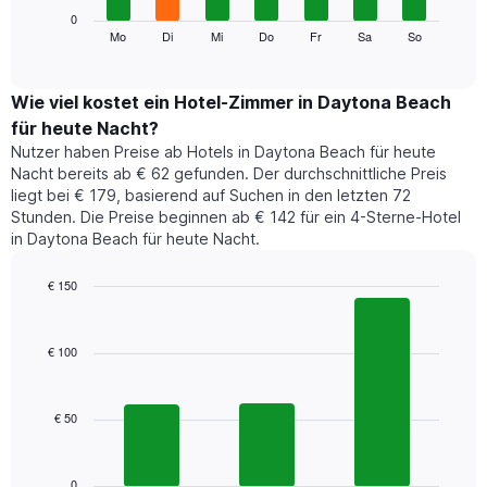
die
Das
0
Monate
folgende
Mo
Di
Mi
Do
Fr
Sa
So
End
anzeigt.
of
Diagramm
Das
interactive
zeigt
chart
Diagramm
den
Wie viel kostet ein Hotel-Zimmer in Daytona Beach
hat
durchschnittlichen
1
für heute Nacht?
Preis
Y-
Nutzer haben Preise ab Hotels in Daytona Beach für heute
eines
Achse,
Nacht bereits ab € 62 gefunden. Der durchschnittliche Preis
Zimmers
die
liegt bei € 179, basierend auf Suchen in den letzten 72
für
den
Stunden. Die Preise beginnen ab € 142 für ein 4-Sterne-Hotel
den
durchschnittlichen
in Daytona Beach für heute Nacht.
jeweiligen
Zimmerpreis
Wochentag.
anzeigt.
Das
€ 150
Diagramm
Bar
Chart
hat
graphic.
chart
1
with
€ 100
3
X-
bars.
Achse,
die
€ 50
Das
die
folgende
Wochentage
Diagramm
anzeigt.
zeigt
0