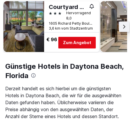
Tage
gefunden
vor
Courtyard by Marriott Daytona Beach Speedway/Airport
wurde.
dem
3 Sterne
Hervorragend
Aufenthalt
8,0
anzeigt
1605 Richard Petty Boulevard, Daytona Beach, FL, USA
Das
3,6 km vom Stadtzentrum
Diagramm
hat
€ 96
Zum Angebot
1
Y-
Achse,
die
Günstige Hotels in Daytona Beach,
den
durchschnittlichen
Florida
Zimmerpreis
anzeigt
Derzeit handelt es sich hierbei um die günstigsten
Hotels in Daytona Beach, die wir für die ausgewählten
Daten gefunden haben. Üblicherweise variieren die
Preise abhängig von den ausgewählten Daten, der
Anzahl der Sterne eines Hotels und dessen Standort.