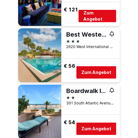
€ 121
Zum
Angebot
Best Western International Speedway Hotel
3 Sterne
2620 West International Speedway Boulevard, Daytona Beach, FL, USA
€ 56
Zum Angebot
Boardwalk Inn and Suites
2 Sterne
301 South Atlantic Avenue, Daytona Beach, FL, USA
€ 54
Zum Angebot