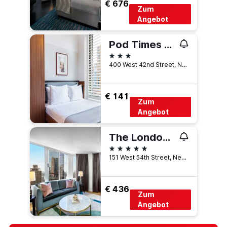
€ 676
Zum
Angebot
Pod Times Square
3 Sterne
400 West 42nd Street, New York, NY, USA
€ 141
Zum
Angebot
The London, a Luxury Collection Hotel, New York City
5 Sterne
151 West 54th Street, New York, NY, USA
€ 436
Zum
Angebot