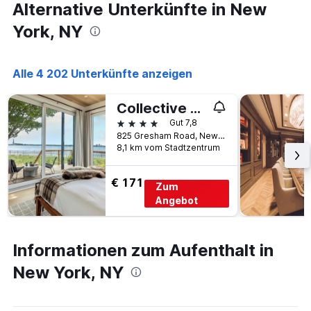
Alternative Unterkünfte in New
York, NY
Alle 4 202 Unterkünfte anzeigen
Collective Retreats Governors Island
4 Sterne
Gut 7,8
825 Gresham Road, New York, NY, USA
8,1 km vom Stadtzentrum
€ 171
Zum
Angebot
Informationen zum Aufenthalt in
New York, NY