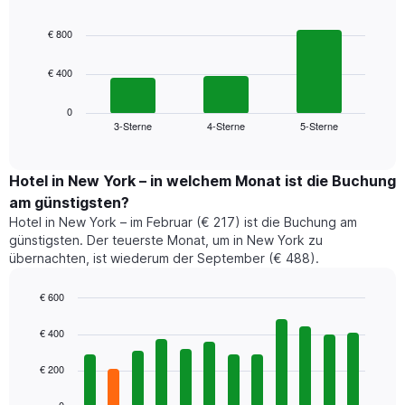
Bar
Chart
graphic.
chart
€ 800
with
3
€ 400
bars.
Das
0
folgende
3-Sterne
4-Sterne
5-Sterne
End
of
Diagramm
interactive
zeigt
chart
den
Hotel in New York – in welchem Monat ist die Buchung
durchschnittlichen
am günstigsten?
Preis
Hotel in New York – im Februar (€ 217) ist die Buchung am
für
günstigsten. Der teuerste Monat, um in New York zu
ein
übernachten, ist wiederum der September (€ 488).
Doppelzimmer
der
letzten
€ 600
3
Bar
Chart
Tage,
graphic.
chart
€ 400
with
aggregiert
12
nach
€ 200
bars.
Sternebewertung.
Das