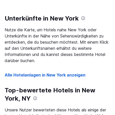
Zimmer
hat
ändert,
1
je
Y-
näher
Unterkünfte in New York
Achse,
das
die
Aufenthaltsdatum
den
Nutze die Karte, um Hotels nahe New York oder
rückt.
durchschnittlichen
Das
Unterkünfte in der Nähe von Sehenswürdigkeiten zu
Zimmerpreis
Diagramm
entdecken, die du besuchen möchtest. Mit einem Klick
an
hat
auf den Unterkunftsnamen erhältst du weitere
diesem
1
Wochenende
Informationen und du kannst dieses bestimmte Hotel
X-
anzeigt,
Achse,
darüber buchen.
der
die
in
die
den
Anzahl
Alle Hotelanlagen in New York anzeigen
letzten
der
3
Tage
Tagen
vor
Top-bewertete Hotels in New
gefunden
dem
wurde.
York, NY
Aufenthalt
anzeigt
Das
Unsere Nutzer bewerteten diese Hotels als einige der
Diagramm