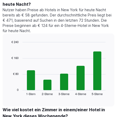
den
durchschnittlichen
1
heute Nacht?
letzten
Preis
Y-
Nutzer haben Preise ab Hotels in New York für heute Nacht
3
eines
Achse,
bereits ab € 58 gefunden. Der durchschnittliche Preis liegt bei
Tagen
Zimmers
die
anzeigt.
€ 471, basierend auf Suchen in den letzten 72 Stunden. Die
für
den
Preise beginnen ab € 124 für ein 4-Sterne-Hotel in New York
den
durchschnittlichen
für heute Nacht.
jeweiligen
Zimmerpreis
Wochentag.
anzeigt.
Das
€ 240
Diagramm
Bar
Chart
hat
graphic.
chart
1
with
€ 160
5
X-
bars.
Achse,
die
€ 80
Das
die
folgende
Wochentage
Diagramm
anzeigt.
zeigt
0
Das
1-Stern
2-Sterne
3-Sterne
4-Sterne
5-Sterne
den
End
Diagramm
of
durchschnittlichen
hat
interactive
Zimmerpreis,
chart
1
der
Wie viel kostet ein Zimmer in einem/einer Hotel in
Y-
für
Achse,
New York dieses Wochenende?