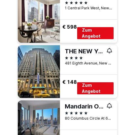
5 Sterne
1 Central Park West, New York, NY, USA
€ 598
Zum
Angebot
THE NEW YORKER HOTEL BY LOTTE HOTELS
4 Sterne
481 Eighth Avenue, New York, NY, USA
€ 148
Zum
Angebot
Mandarin Oriental, New York
5 Sterne
80 Columbus Circle At 60th Street, New York, NY, USA