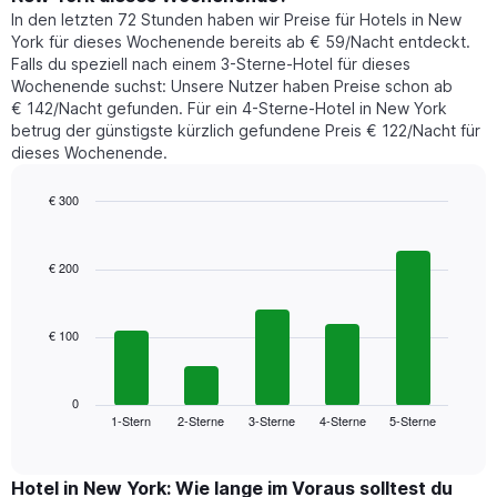
heute
die
In den letzten 72 Stunden haben wir Preise für Hotels in New
Nacht
den
York für dieses Wochenende bereits ab € 59/Nacht entdeckt.
in
durchschnittlichen
Falls du speziell nach einem 3-Sterne-Hotel für dieses
den
Zimmerpreis
Wochenende suchst: Unsere Nutzer haben Preise schon ab
letzten
anzeigt.
€ 142/Nacht gefunden. Für ein 4-Sterne-Hotel in New York
3
betrug der günstigste kürzlich gefundene Preis € 122/Nacht für
Tagen
dieses Wochenende.
gefunden
wurde,
aggregiert
€ 300
nach
Bar
Chart
Sternebewertung.
graphic.
chart
with
Das
€ 200
5
Diagramm
bars.
hat
1
€ 100
Das
X-
folgende
Achse,
Diagramm
die
zeigt
0
die
1-Stern
2-Sterne
3-Sterne
4-Sterne
5-Sterne
den
End
Hotelkategorien
of
durchschnittlichen
nach
interactive
Zimmerpreis
chart
Sternen
für
Hotel in New York: Wie lange im Voraus solltest du
anzeigt