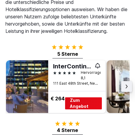
die unterschiedliche Preise und
Hotelklassifizierungsoptionen ausweisen. Wir haben die
unseren Nutzern zufolge beliebtesten Unterkünfte
hervorgehoben, sowie die Unterkünfte mit der besten
Leistung in ihrer jeweiligen Hotelklassifizierung.
5 Sterne
5 Sterne
InterContinental New York Barclay
5 Sterne
Hervorragend
8,1
111 East 48th Street, New York, NY, USA
€ 264
Zum
Angebot
4 Sterne
4 Sterne