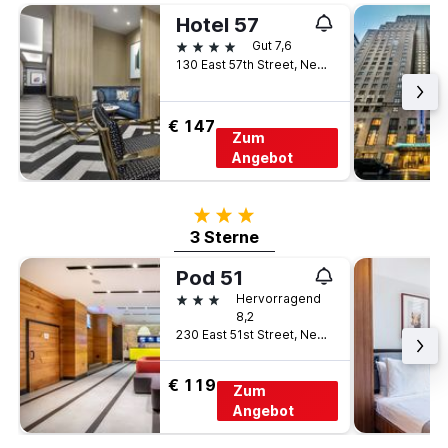
Hotel 57
4 Sterne
Gut 7,6
130 East 57th Street, New York, NY, USA
€ 147
Zum
Angebot
3 Sterne
3 Sterne
Pod 51
3 Sterne
Hervorragend
8,2
230 East 51st Street, New York, NY, USA
€ 119
Zum
Angebot