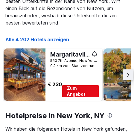
besten Unterkünfte in der Nähe von New York. Wirf
hat
einen Blick auf die Rezensionen von Nutzern, um
1
Y-
herauszufinden, weshalb diese Unterkünfte die am
Achse,
besten bewerteten sind.
die
den
durchschnittlichen
Alle 4 202 Hotels anzeigen
Zimmerpreis
anzeigt
Margaritaville Resort Times Square
560 7th Avenue, New York, NY, USA
0,2 km vom Stadtzentrum
€ 230
Zum
Angebot
Hotelpreise in New York, NY
Wir haben die folgenden Hotels in New York gefunden,