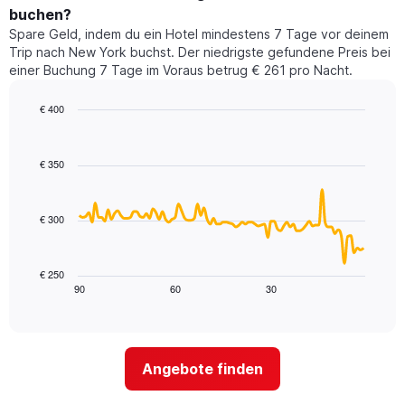
dieses
buchen?
Das
Wochenende
Diagramm
Spare Geld, indem du ein Hotel mindestens 7 Tage vor deinem
in
hat
Trip nach New York buchst. Der niedrigste gefundene Preis bei
den
1
einer Buchung 7 Tage im Voraus betrug € 261 pro Nacht.
letzten
Y-
3
Achse,
€ 400
Tagen,
die
aggregiert
Line
Chart
den
graphic.
chart
nach
durchschnittlichen
with
Sternebewertung.
€ 350
Zimmerpreis
90
Das
für
data
Diagramm
points.
heute
hat
€ 300
Nacht
1
Das
in
X-
folgende
den
Achse,
Diagramm
letzten
€ 250
die
zeigt,
3
90
60
30
End
die
of
wie
Tagen
interactive
Hotelkategorien
sich
anzeigt.
chart
nach
der
Sternen
Preis
Angebote finden
anzeigt
für
Das
ein
Diagramm