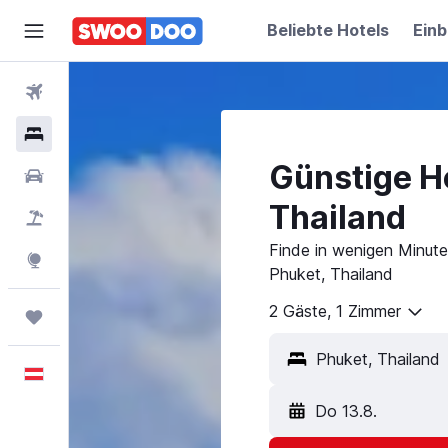
Beliebte Hotels
Einb
Flüge
Hotels
Günstige Ho
Mietwagen
Thailand
Pauschalreisen
Finde in wenigen Minuten
Explore
Phuket, Thailand
2 Gäste, 1 Zimmer
Trips
Deutsch
Do 13.8.