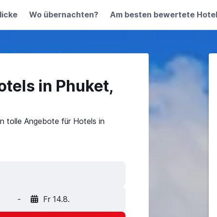
licke
Wo übernachten?
Am besten bewertete Hote
tels in Phuket,
 tolle Angebote für Hotels in
-
Fr 14.8.