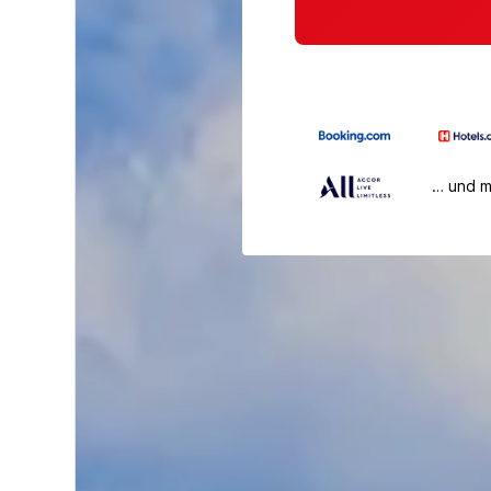
… und 