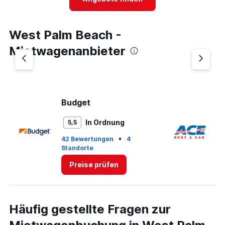
categories.
The
chart
West Palm Beach -
has
1
Mietwagenanbieter
Y
axis
displaying
values.
Range:
0
Budget
A
to
6.
In Ordnung
5,5
•
42 Bewertungen
4
Standorte
1 
Preise prüfen
Häufig gestellte Fragen zur