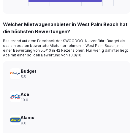
X
End
of
axis
interactive
displaying
chart
categories.
Welcher Mietwagenanbieter in West Palm Beach hat
Range:
die höchsten Bewertungen?
4
categories.
Basierend auf dem Feedback der SWOODOO-Nutzer führt Budget als
The
das am besten bewertete Mietunternehmen in West Palm Beach, mit
chart
einer Bewertung von 5.5/10 in 42 Rezensionen. Nur wenig dahinter liegt
has
Ace mit einer soliden Bewertung von 10.0/10.
1
Y
axis
Budget
displaying
5.5
values.
Range:
0
Ace
to
10.0
32.
Alamo
9.0