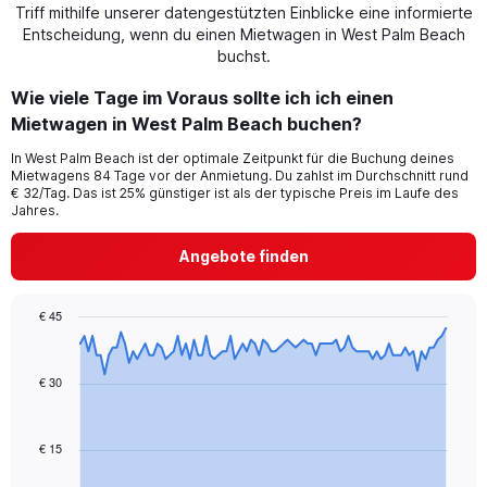
Triff mithilfe unserer datengestützten Einblicke eine informierte
Entscheidung, wenn du einen Mietwagen in West Palm Beach
buchst.
Wie viele Tage im Voraus sollte ich ich einen
Mietwagen in West Palm Beach buchen?
In West Palm Beach ist der optimale Zeitpunkt für die Buchung deines
Mietwagens 84 Tage vor der Anmietung. Du zahlst im Durchschnitt rund
€ 32/Tag. Das ist 25% günstiger ist als der typische Preis im Laufe des
Jahres.
Angebote finden
€ 45
Chart
Chart
graphic.
with
91
€ 30
data
points.
€ 15
The
chart