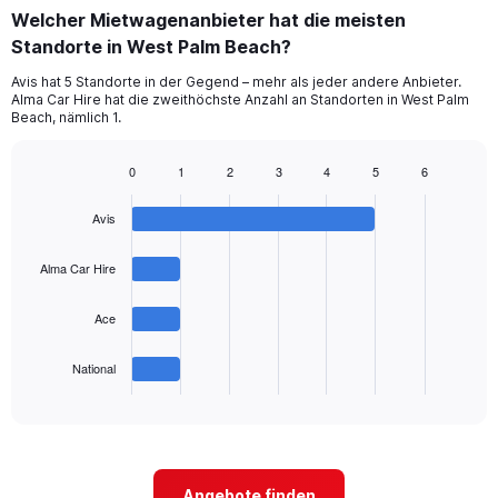
categories.
Welcher Mietwagenanbieter hat die meisten
Range:
Standorte in West Palm Beach?
2
categories.
Avis hat 5 Standorte in der Gegend – mehr als jeder andere Anbieter.
The
Alma Car Hire hat die zweithöchste Anzahl an Standorten in West Palm
chart
Beach, nämlich 1.
has
1
0
1
2
3
4
5
6
Y
Bar
Chart
axis
graphic.
chart
displaying
Avis
with
values.
4
Range:
bars.
Alma Car Hire
0
to
The
Ace
75.
chart
has
1
National
X
End
of
axis
interactive
displaying
chart
categories.
Range:
4
Angebote finden