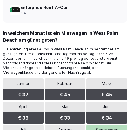
Enterprise Rent-A-Car
8.4
In welchem Monat ist ein Mietwagen in West Palm
Beach am günstigsten?
Die Anmietung eines Autos in West Palm Beach ist im September am
günstigsten. Der durchschnittliche Tagespreis beträgt dann € 26.
Dezember ist mit durchschnittlich € 49 pro Tag der teuerste Monat.
Nachfolgend findest du die Durchschnittspreise pro Monat. Die
Mietpreise hängen von deinem Buchungszeitpunkt, der
Mietwagenklasse und der generellen Nachfrage ab.
Jänner
Februar
März
€ 32
€ 45
€ 45
April
Mai
Juni
€ 36
€ 33
€ 34
Juli
August
September