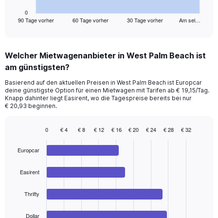
has
1
0
90 Tage vorher
60 Tage vorher
30 Tage vorher
Am sel…
X
End
of
axis
interactive
displaying
chart
categories.
Welcher Mietwagenanbieter in West Palm Beach ist
Range:
am günstigsten?
91
categories.
Basierend auf den aktuellen Preisen in West Palm Beach ist Europcar
The
deine günstigste Option für einen Mietwagen mit Tarifen ab € 19,15/Tag.
chart
Knapp dahinter liegt Easirent, wo die Tagespreise bereits bei nur
has
€ 20,93 beginnen.
1
Y
0
€ 4
€ 8
€ 12
€ 16
€ 20
€ 24
€ 28
€ 32
axis
Bar
Chart
displaying
graphic.
chart
values.
Europcar
with
Range:
4
bars.
0
Easirent
to
The
45.
Thrifty
chart
has
1
Dollar