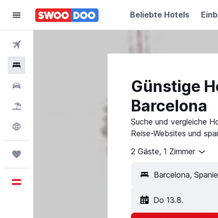
Beliebte Hotels
Einb
Flüge
Hotels
Günstige Ho
Mietwagen
Barcelona
Pauschalreisen
Suche und vergleiche Ho
Explore
Reise-Websites und spar
2 Gäste, 1 Zimmer
Trips
Deutsch
Do 13.8.