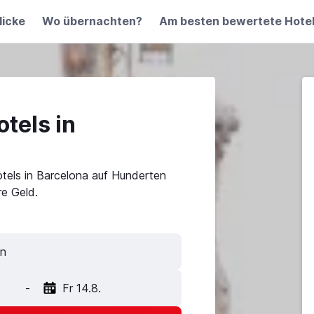
licke
Wo übernachten?
Am besten bewertete Hote
tels in
tels in Barcelona auf Hunderten
e Geld.
-
Fr 14.8.