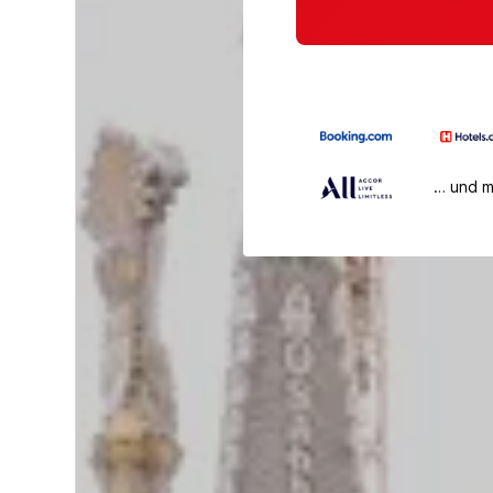
… und 