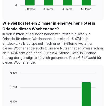
Diagramm
anzeigt.
zeigt
0
Das
2-Sterne
3-Sterne
4-Sterne
5-Sterne
den
End
Diagramm
of
durchschnittlichen
hat
interactive
Zimmerpreis,
chart
1
der
Wie viel kostet ein Zimmer in einem/einer Hotel in
Y-
für
Achse,
Orlando dieses Wochenende?
heute
die
In den letzten 72 Stunden haben wir Preise für Hotels in
Nacht
den
Orlando für dieses Wochenende bereits ab € 47/Nacht
in
durchschnittlichen
entdeckt. Falls du speziell nach einem 3-Sterne-Hotel für
den
Zimmerpreis
dieses Wochenende suchst: Unsere Nutzer haben Preise schon
letzten
anzeigt.
ab € 47/Nacht gefunden. Für ein 4-Sterne-Hotel in Orlando
3
betrug der günstigste kürzlich gefundene Preis € 54/Nacht für
Tagen
dieses Wochenende.
gefunden
wurde,
aggregiert
€ 300
nach
Bar
Chart
Sternebewertung.
graphic.
chart
with
Das
€ 200
4
Diagramm
bars.
hat
1
€ 100
Das
X-