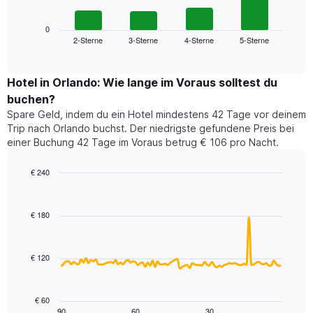
folgende
Achse,
Diagramm
die
zeigt
0
die
2-Sterne
3-Sterne
4-Sterne
5-Sterne
den
End
Hotelkategorien
of
durchschnittlichen
nach
interactive
Zimmerpreis
chart
Sternen
für
Hotel in Orlando: Wie lange im Voraus solltest du
anzeigt
dieses
buchen?
Das
Wochenende
Diagramm
Spare Geld, indem du ein Hotel mindestens 42 Tage vor deinem
in
hat
Trip nach Orlando buchst. Der niedrigste gefundene Preis bei
den
1
einer Buchung 42 Tage im Voraus betrug € 106 pro Nacht.
letzten
Y-
3
Achse,
€ 240
Tagen,
die
aggregiert
Line
Chart
den
graphic.
chart
nach
durchschnittlichen
with
Sternebewertung.
€ 180
Zimmerpreis
90
Das
für
data
Diagramm
points.
heute
hat
€ 120
Nacht
1
Das
in
X-
folgende
den
Achse,
Diagramm
letzten
€ 60
die
zeigt,
3
90
60
30
End