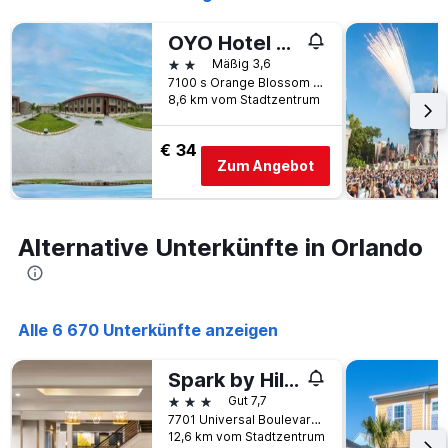
OYO Hotel Orlando Airport
2 Sterne
Mäßig 3,6
7100 s Orange Blossom Trl, Orlando, FL, USA
8,6 km vom Stadtzentrum
€ 34
Zum Angebot
Alternative Unterkünfte in Orlando
Alle 6 670 Unterkünfte anzeigen
Spark by Hilton Orlando Universal Blvd
3 Sterne
Gut 7,7
7701 Universal Boulevard, Orlando, FL, USA
12,6 km vom Stadtzentrum