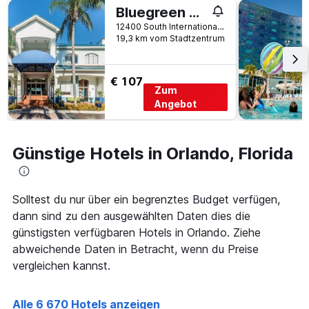
Tage
Bluegreen Vacations Fountains, an Ascend Collection Resort
Tagen
vor
gefunden
12400 South International Drive, Orlando, FL, USA
dem
wurde.
19,3 km vom Stadtzentrum
Aufenthalt
anzeigt
Das
€ 107
Diagramm
Zum
hat
Angebot
1
Y-
Achse,
die
Günstige Hotels in Orlando, Florida
den
durchschnittlichen
Zimmerpreis
Solltest du nur über ein begrenztes Budget verfügen,
anzeigt
dann sind zu den ausgewählten Daten dies die
günstigsten verfügbaren Hotels in Orlando. Ziehe
abweichende Daten in Betracht, wenn du Preise
vergleichen kannst.
Alle 6 670 Hotels anzeigen