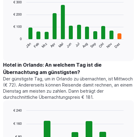
€ 300
Bar
Chart
graphic.
chart
€ 200
with
12
€ 100
bars.
0
Das
Jän
Feb
Mrz
Apr
Mai
Jun
Jul
Aug
Sep
Okt
Nov
Dez
folgende
End
of
Diagramm
interactive
zeigt
chart
den
Hotel in Orlando: An welchem Tag ist die
durchschnittlichen
Übernachtung am günstigsten?
Zimmerpreis
Der günstigste Tag, um in Orlando zu übernachten, ist Mittwoch
im
(€ 72). Andererseits können Reisende damit rechnen, an einem
jeweiligen
Dienstag am meisten zu zahlen. Dann beträgt der
Monat
durchschnittliche Übernachtungspreis € 181.
an.
Das
Diagramm
€ 240
hat
Bar
Chart
1
graphic.
chart
€ 160
with
X-
7
Achse,
€ 80
bars.