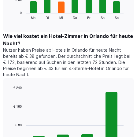
die
die
Das
0
Monate
folgende
Mo
Di
Mi
Do
Fr
Sa
So
End
anzeigt.
of
Diagramm
Das
interactive
zeigt
chart
Diagramm
den
Wie viel kostet ein Hotel-Zimmer in Orlando für heute
hat
durchschnittlichen
1
Nacht?
Preis
Y-
Nutzer haben Preise ab Hotels in Orlando für heute Nacht
eines
Achse,
bereits ab € 38 gefunden. Der durchschnittliche Preis liegt bei
Zimmers
die
€ 172, basierend auf Suchen in den letzten 72 Stunden. Die
für
den
Preise beginnen ab € 43 für ein 4-Sterne-Hotel in Orlando für
den
durchschnittlichen
heute Nacht.
jeweiligen
Zimmerpreis
Wochentag.
anzeigt.
Das
€ 240
Diagramm
Bar
Chart
hat
graphic.
chart
1
with
€ 160
4
X-
bars.
Achse,
die
€ 80
Das
die
folgende
Wochentage