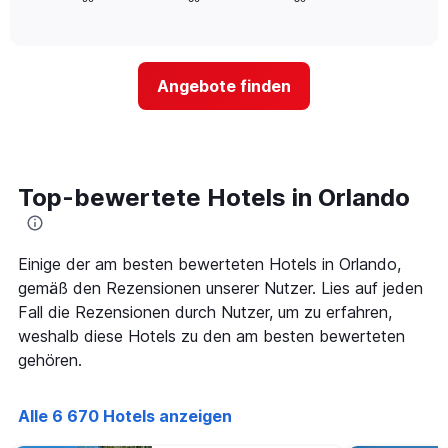
die
of
wie
Tagen
interactive
Hotelkategorien
sich
anzeigt.
chart
nach
der
Sternen
Preis
Angebote finden
anzeigt
für
Das
ein
Diagramm
Zimmer
hat
ändert,
1
je
Y-
näher
Top-bewertete Hotels in Orlando
Achse,
das
die
Aufenthaltsdatum
den
rückt.
durchschnittlichen
Das
Einige der am besten bewerteten Hotels in Orlando,
Zimmerpreis
Diagramm
gemäß den Rezensionen unserer Nutzer. Lies auf jeden
an
hat
Fall die Rezensionen durch Nutzer, um zu erfahren,
diesem
1
Wochenende
weshalb diese Hotels zu den am besten bewerteten
X-
anzeigt,
Achse,
gehören.
der
die
in
die
den
Anzahl
Alle 6 670 Hotels anzeigen
letzten
der
3