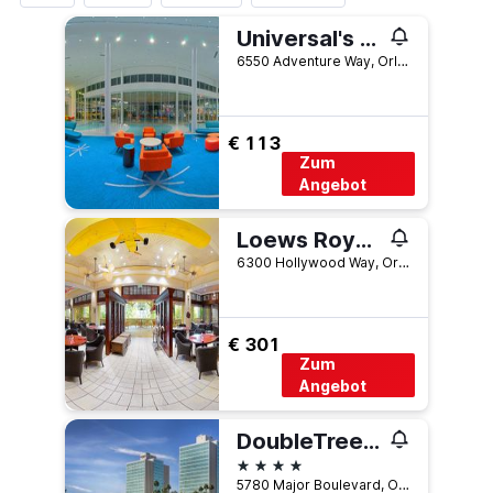
Universal's Cabana Bay Beach Resort
6550 Adventure Way, Orlando, FL, USA
€ 113
Zum
Angebot
Loews Royal Pacific Resort at Universal Orlando Resort
6300 Hollywood Way, Orlando, FL, USA
€ 301
Zum
Angebot
DoubleTree by Hilton Hotel at the Entrance to Universal Orlando
4 Sterne
5780 Major Boulevard, Orlando, FL, USA