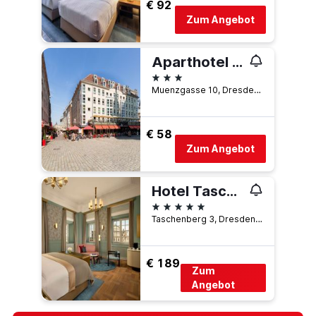
€ 92
Zum Angebot
Aparthotel Münzgasse
3 Sterne
Muenzgasse 10, Dresden, Sachsen, Deutschland
€ 58
Zum Angebot
Hotel Taschenbergpalais Kempinski Dresden
5 Sterne
Taschenberg 3, Dresden, Sachsen, Deutschland
€ 189
Zum
Angebot