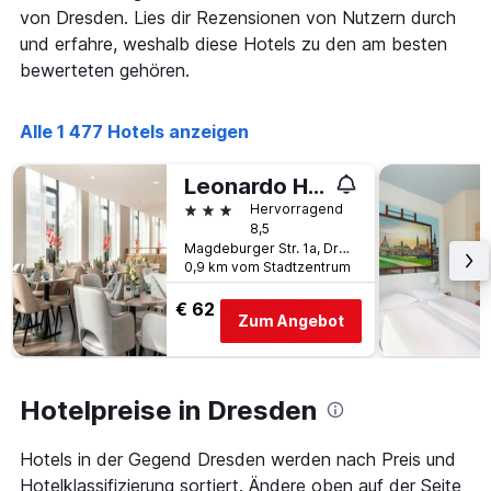
wurde.
Aufenthalt
von Dresden. Lies dir Rezensionen von Nutzern durch
anzeigt
und erfahre, weshalb diese Hotels zu den am besten
Das
bewerteten gehören.
Diagramm
hat
1
Alle 1 477 Hotels anzeigen
Y-
Achse,
die
Leonardo Hotel Dresden Altstadt
den
3 Sterne
Hervorragend
durchschnittlichen
8,5
Zimmerpreis
Magdeburger Str. 1a, Dresden, Sachsen, Deutschland
anzeigt
0,9 km vom Stadtzentrum
€ 62
Zum Angebot
Hotelpreise in Dresden
Hotels in der Gegend Dresden werden nach Preis und
Hotelklassifizierung sortiert. Ändere oben auf der Seite