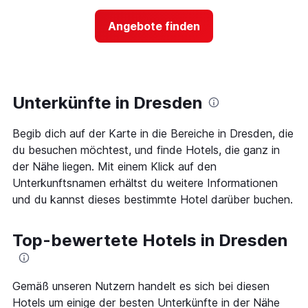
nach
der
Sternen
Preis
Angebote finden
anzeigt
für
Das
ein
Diagramm
Zimmer
hat
ändert,
1
je
Y-
näher
Unterkünfte in Dresden
Achse,
das
die
Aufenthaltsdatum
den
Begib dich auf der Karte in die Bereiche in Dresden, die
rückt.
durchschnittlichen
Das
du besuchen möchtest, und finde Hotels, die ganz in
Zimmerpreis
Diagramm
der Nähe liegen. Mit einem Klick auf den
an
hat
Unterkunftsnamen erhältst du weitere Informationen
diesem
1
Wochenende
und du kannst dieses bestimmte Hotel darüber buchen.
X-
anzeigt,
Achse,
der
die
in
Top-bewertete Hotels in Dresden
die
den
Anzahl
letzten
der
3
Tage
Gemäß unseren Nutzern handelt es sich bei diesen
Tagen
vor
gefunden
Hotels um einige der besten Unterkünfte in der Nähe
dem