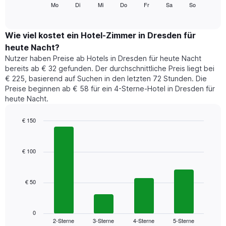
folgende
Mo
Di
Mi
Do
Fr
Sa
So
End
anzeigt.
of
Diagramm
Das
interactive
zeigt
chart
Diagramm
den
Wie viel kostet ein Hotel-Zimmer in Dresden für
hat
durchschnittlichen
1
heute Nacht?
Preis
Y-
Nutzer haben Preise ab Hotels in Dresden für heute Nacht
eines
Achse,
bereits ab € 32 gefunden. Der durchschnittliche Preis liegt bei
Zimmers
die
€ 225, basierend auf Suchen in den letzten 72 Stunden. Die
für
den
Preise beginnen ab € 58 für ein 4-Sterne-Hotel in Dresden für
den
durchschnittlichen
heute Nacht.
jeweiligen
Zimmerpreis
Wochentag.
anzeigt.
Das
€ 150
Diagramm
Bar
Chart
hat
graphic.
chart
1
with
€ 100
4
X-
bars.
Achse,
die
€ 50
Das
die
folgende
Wochentage
Diagramm
anzeigt.
zeigt
0
Das
2-Sterne
3-Sterne
4-Sterne
5-Sterne
den
End
Diagramm