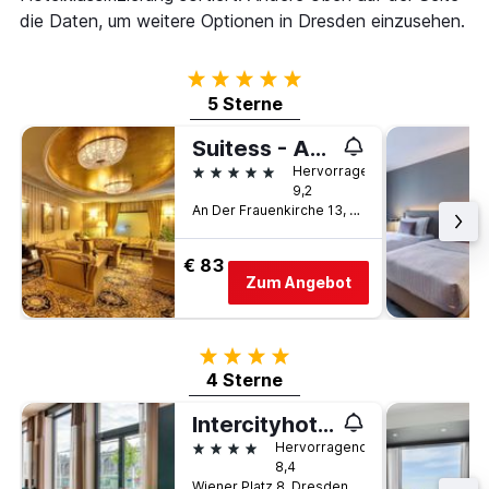
die Daten, um weitere Optionen in Dresden einzusehen.
5 Sterne
5 Sterne
Suitess - An der Frauenkirche
5 Sterne
Hervorragend
9,2
An Der Frauenkirche 13, Dresden, Sachsen, Deutschland
€ 83
Zum Angebot
4 Sterne
4 Sterne
Intercityhotel Dresden
4 Sterne
Hervorragend
8,4
Wiener Platz 8, Dresden, Sachsen, Deutschland