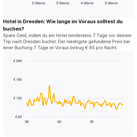
2-Sterne
3-Sterne
4-Sterne
5-Sterne
den
End
Hotelkategorien
of
durchschnittlichen
nach
interactive
Zimmerpreis
chart
Sternen
für
Hotel in Dresden: Wie lange im Voraus solltest du
anzeigt
dieses
buchen?
Das
Wochenende
Diagramm
Spare Geld, indem du ein Hotel mindestens 7 Tage vor deinem
in
hat
Trip nach Dresden buchst. Der niedrigste gefundene Preis bei
den
1
einer Buchung 7 Tage im Voraus betrug € 85 pro Nacht.
letzten
Y-
3
Achse,
€ 240
Tagen,
die
aggregiert
Line
Chart
den
graphic.
chart
nach
durchschnittlichen
with
Sternebewertung.
€ 180
Zimmerpreis
90
Das
für
data
Diagramm
points.
heute
hat
€ 120
Nacht
1
Das
in
X-
folgende
den
Achse,
Diagramm
letzten
€ 60
die
zeigt,
3
90
60
30
End
die
of
wie
Tagen
interactive
Hotelkategorien
sich
anzeigt.
chart