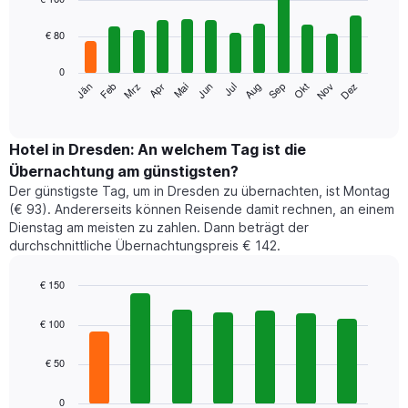
with
12
€ 80
bars.
0
Das
Jän
Feb
Mrz
Apr
Mai
Jun
Jul
Aug
Sep
Okt
Nov
Dez
folgende
End
of
Diagramm
interactive
zeigt
chart
den
Hotel in Dresden: An welchem Tag ist die
durchschnittlichen
Übernachtung am günstigsten?
Zimmerpreis
Der günstigste Tag, um in Dresden zu übernachten, ist Montag
im
(€ 93). Andererseits können Reisende damit rechnen, an einem
jeweiligen
Dienstag am meisten zu zahlen. Dann beträgt der
Monat
durchschnittliche Übernachtungspreis € 142.
an.
Das
Diagramm
€ 150
hat
Bar
Chart
1
graphic.
chart
€ 100
with
X-
7
Achse,
€ 50
bars.
die
die
Das
0
Monate