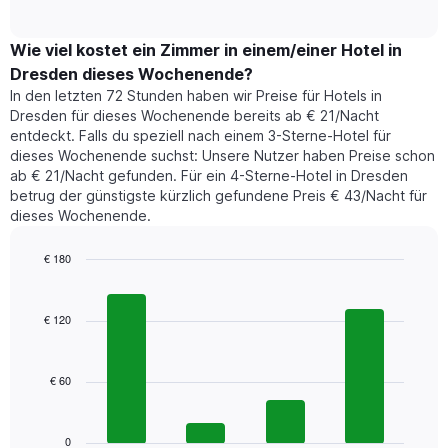
of
durchschnittlichen
hat
interactive
Zimmerpreis,
chart
1
der
Wie viel kostet ein Zimmer in einem/einer Hotel in
Y-
für
Achse,
Dresden dieses Wochenende?
heute
die
In den letzten 72 Stunden haben wir Preise für Hotels in
Nacht
den
Dresden für dieses Wochenende bereits ab € 21/Nacht
in
durchschnittlichen
entdeckt. Falls du speziell nach einem 3-Sterne-Hotel für
den
Zimmerpreis
dieses Wochenende suchst: Unsere Nutzer haben Preise schon
letzten
anzeigt.
ab € 21/Nacht gefunden. Für ein 4-Sterne-Hotel in Dresden
3
betrug der günstigste kürzlich gefundene Preis € 43/Nacht für
Tagen
dieses Wochenende.
gefunden
wurde,
aggregiert
€ 180
nach
Bar
Chart
Sternebewertung.
graphic.
chart
with
Das
€ 120
4
Diagramm
bars.
hat
1
€ 60
Das
X-
folgende
Achse,
Diagramm
die
zeigt
0
die