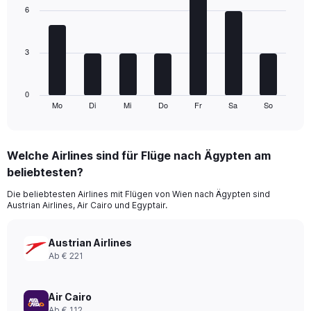
with
displaying
6
7
values.
bars.
Range:
0
3
The
to
chart
300.
has
1
0
Mo
Di
Mi
Do
Fr
Sa
So
X
End
of
axis
interactive
displaying
chart
categories.
Welche Airlines sind für Flüge nach Ägypten am
Range:
beliebtesten?
7
categories.
Die beliebtesten Airlines mit Flügen von Wien nach Ägypten sind
The
Austrian Airlines, Air Cairo und Egyptair.
chart
has
1
Austrian Airlines
Y
Ab € 221
axis
displaying
values.
Air Cairo
Range:
Ab € 112