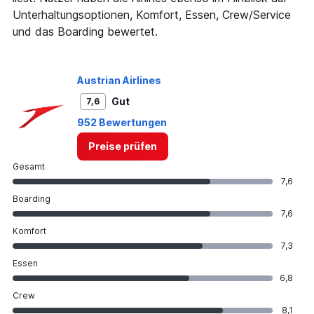
0
Unterhaltungsoptionen, Komfort, Essen, Crew/Service
to
und das Boarding bewertet.
75.
Austrian Airlines
Gut
7,6
952 Bewertungen
Preise prüfen
Gesamt
7,6
Boarding
7,6
Komfort
7,3
Essen
6,8
Crew
8,1