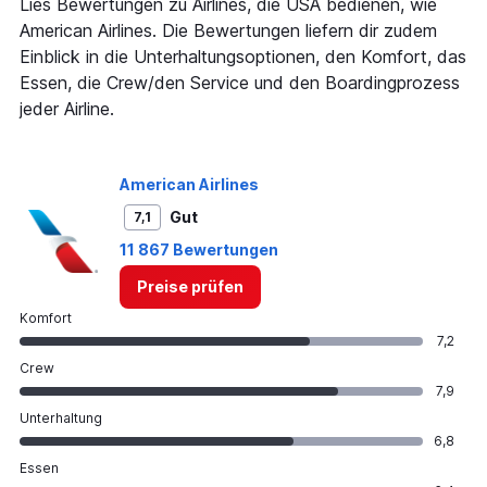
has
Lies Bewertungen zu Airlines, die USA bedienen, wie
1
American Airlines. Die Bewertungen liefern dir zudem
Y
Einblick in die Unterhaltungsoptionen, den Komfort, das
axis
Essen, die Crew/den Service und den Boardingprozess
displaying
values.
jeder Airline.
Range:
10
to
American Airlines
30.
Gut
7,1
11 867 Bewertungen
Preise prüfen
Komfort
7,2
Crew
7,9
Unterhaltung
6,8
Essen