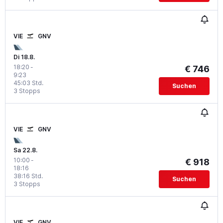
VIE
GNV
Di 18.8.
18:20
-
€ 746
9:23
45:03 Std.
Suchen
3 Stopps
VIE
GNV
Sa 22.8.
10:00
-
€ 918
18:16
38:16 Std.
Suchen
3 Stopps
VIE
GNV