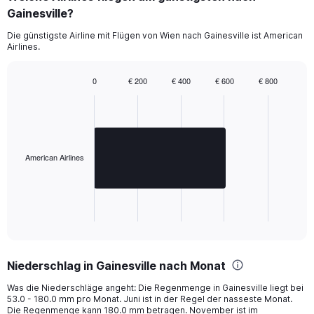
0
Gainesville?
to
1440.
Die günstigste Airline mit Flügen von Wien nach Gainesville ist American
Airlines.
0
€ 200
€ 400
€ 600
€ 800
Bar
Chart
graphic.
chart
with
1
bar.
American Airlines
The
chart
has
1
X
End
of
axis
interactive
displaying
chart
categories.
Niederschlag in Gainesville nach Monat
Range:
1
Was die Niederschläge angeht: Die Regenmenge in Gainesville liegt bei
categories.
53.0 - 180.0 mm pro Monat. Juni ist in der Regel der nasseste Monat.
The
Die Regenmenge kann 180.0 mm betragen. November ist im