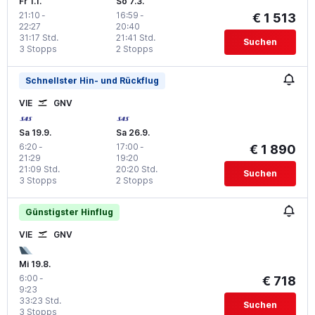
Fr 1.1.
So 7.3.
21:10
-
16:59
-
€ 1 513
22:27
20:40
31:17 Std.
21:41 Std.
Suchen
3 Stopps
2 Stopps
Schnellster Hin- und Rückflug
VIE
GNV
Sa 19.9.
Sa 26.9.
6:20
-
17:00
-
€ 1 890
21:29
19:20
21:09 Std.
20:20 Std.
Suchen
3 Stopps
2 Stopps
Günstigster Hinflug
VIE
GNV
Mi 19.8.
6:00
-
€ 718
9:23
33:23 Std.
Suchen
3 Stopps