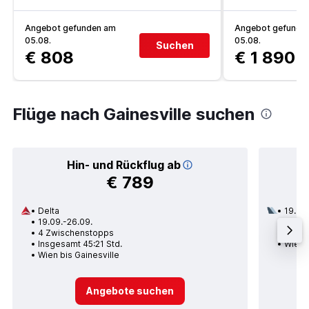
Angebot gefunden am
Angebot gefunde
05.08.
05.08.
Suchen
€ 808
€ 1 890
Flüge nach Gainesville suchen
Hin- und Rückflug ab
€ 789
Delta
19.08.
19.09.-26.09.
3 Zwi
4 Zwischenstopps
Insge
Insgesamt 45:21 Std.
Wien b
Wien bis Gainesville
Angebote suchen