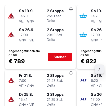
Sa 19.9.
2 Stopps
Sa 19.9.
14:20
25:11 Std.
14:20
-
Delta
-
VIE
GNV
VIE
GNV
Sa 26.9.
2 Stopps
Sa 26.9
17:00
20:10 Std.
17:00
-
Delta
-
GNV
VIE
GNV
VIE
Angebot gefunden am
Angebot gefunde
05.08.
02.08.
Suchen
€ 789
€ 822
Fr 21.8.
2 Stopps
Sa 19.9.
7:00
21:48 Std.
6:20
-
Delta
-
VIE
GNV
VIE
GNV
Di 25.8.
2 Stopps
Sa 26.9
15:41
21:29 Std.
17:00
-
Delta
-
GNV
VIE
GNV
VIE