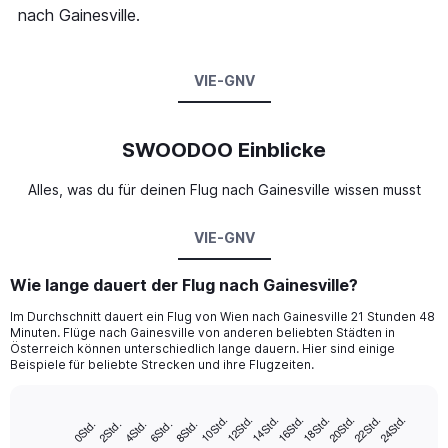
nach Gainesville.
VIE-GNV
SWOODOO Einblicke
Alles, was du für deinen Flug nach Gainesville wissen musst
VIE-GNV
Wie lange dauert der Flug nach Gainesville?
Im Durchschnitt dauert ein Flug von Wien nach Gainesville 21 Stunden 48
Minuten. Flüge nach Gainesville von anderen beliebten Städten in
Österreich können unterschiedlich lange dauern. Hier sind einige
Beispiele für beliebte Strecken und ihre Flugzeiten.
10Std.
12Std.
14Std.
16Std.
18Std.
20Std.
22Std.
24Std.
0Std.
2Std.
4Std.
6Std.
8Std.
Bar
Chart
graphic.
chart