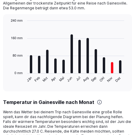
chart
Allgemeinen der trockenste Zeitpunkt für eine Reise nach Gainesville.
Die Regenmenge beträgt dann etwa 53.0 mm.
has
1
Y
240 mm
axis
Bar
Chart
displaying
graphic.
chart
with
values.
160 mm
12
Range:
bars.
0
to
80 mm
The
800.
chart
has
0 mm
1
Mrz
Jun
Sep
Dez
Jän
Apr
Jul
Okt
Feb
Mai
Aug
Nov
X
End
of
axis
interactive
displaying
chart
categories.
Temperatur in Gainesville nach Monat
Range:
12
Wenn das Wetter bei deinem Trip nach Gainesville eine große Rolle
categories.
spielt, kann dir das nachfolgende Diagramm bei der Planung helfen.
The
Falls dir wärmere Temperaturen besonders wichtig sind, ist der Juni die
chart
ideale Reisezeit im Jahr. Die Temperaturen erreichen dann
durchschnittlich 27.0 C. Reisende, die Kälte meiden möchten, sollten
has