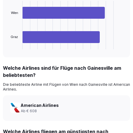
with
2
Wien
bars.
The
chart
has
Graz
1
X
End
of
axis
interactive
displaying
chart
categories.
Welche Airlines sind für Flüge nach Gainesville am
Range:
beliebtesten?
2
categories.
Die beliebteste Airline mit Flügen von Wien nach Gainesville ist American
The
Airlines.
chart
has
1
American Airlines
Y
Ab € 608
axis
displaying
values.
Welche Airlines fliegen am günstigsten nach
Range: