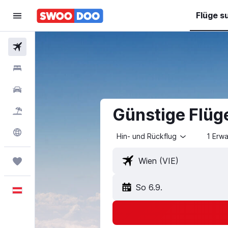
Flüge s
Flüge
Hotels
Mietwagen
Günstige Flüg
Pauschalreisen
Explore
Hin- und Rückflug
1 Erw
Trips
So 6.9.
Deutsch