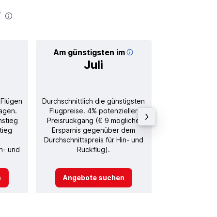
r
Am günstigsten im
Durchschnitt
Juli
€ 
 Flügen
Durchschnittlich die günstigsten
Durchschnitt
agen.
Flugpreise. 4% potenzieller
Rückflug in
nstieg
Preisrückgang (€ 9 mögliche
tieg
Ersparnis gegenüber dem
Durchschnittspreis für Hin- und
in- und
Rückflug).
n
Angebote suchen
Angebot