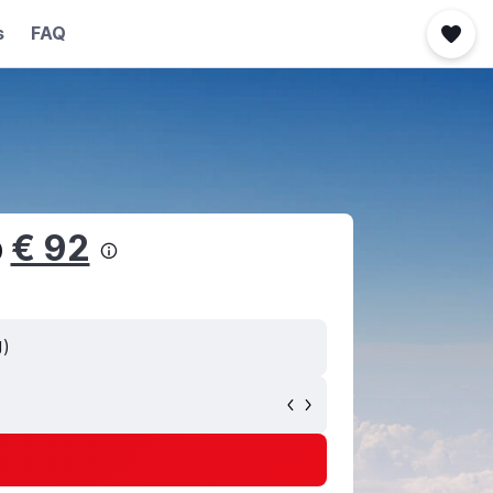
s
FAQ
b
€ 92