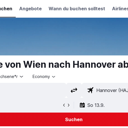
uchen
Angebote
Wann du buchen solltest
Airline
e von Wien nach Hannover a
achsene*r
Economy
So 13.9.
Suchen