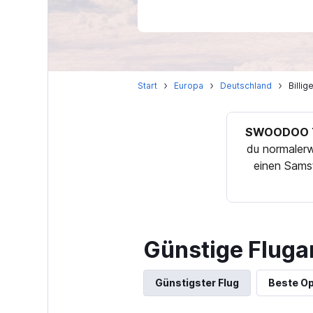
Start
Europa
Deutschland
Billi
SWOODOO T
du normalerw
einen Samst
Günstige Fluga
Günstigster Flug
Beste Op