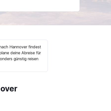
 nach Hannover findest
lane deine Abreise für
nders günstig reisen
nover