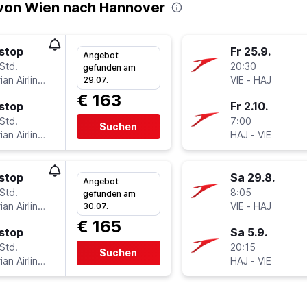
von Wien nach Hannover
stop
Fr 25.9.
Angebot
Std.
20:30
gefunden am
Austrian Airlines
VIE
-
HAJ
29.07.
€ 163
stop
Fr 2.10.
Std.
7:00
Suchen
Austrian Airlines
HAJ
-
VIE
stop
Sa 29.8.
Angebot
Std.
8:05
gefunden am
Austrian Airlines
VIE
-
HAJ
30.07.
€ 165
stop
Sa 5.9.
Std.
20:15
Suchen
Austrian Airlines
HAJ
-
VIE