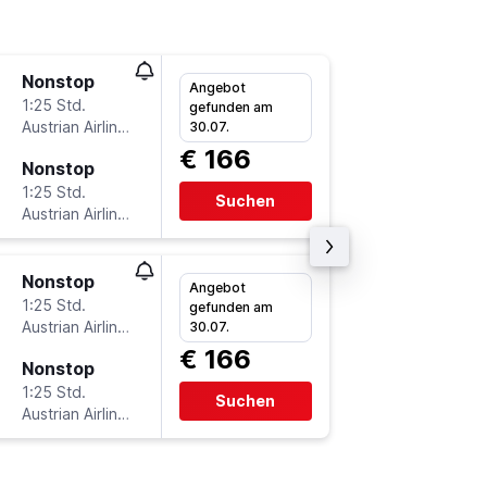
Nonstop
Do 3.9.
Angebot
1:25 Std.
8:05
gefunden am
Austrian Airlines
VIE
-
HA
30.07.
€ 166
Nonstop
Sa 5.9.
1:25 Std.
20:15
Suchen
Austrian Airlines
HAJ
-
VI
Nonstop
Do 27.8
Angebot
1:25 Std.
8:05
gefunden am
Austrian Airlines
VIE
-
HA
30.07.
€ 166
Nonstop
Sa 5.9.
1:25 Std.
20:15
Suchen
Austrian Airlines
HAJ
-
VI