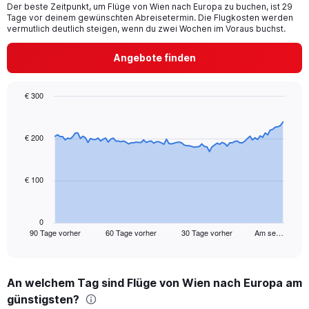
Der beste Zeitpunkt, um Flüge von Wien nach Europa zu buchen, ist 29
The
Tage vor deinem gewünschten Abreisetermin. Die Flugkosten werden
chart
vermutlich deutlich steigen, wenn du zwei Wochen im Voraus buchst.
has
1
Angebote finden
Y
axis
displaying
€ 300
values.
Chart
Chart
Range:
graphic.
with
0
91
€ 200
to
data
15.
points.
€ 100
The
chart
has
1
0
90 Tage vorher
60 Tage vorher
30 Tage vorher
Am se…
X
End
of
axis
interactive
displaying
chart
categories.
An welchem Tag sind Flüge von Wien nach Europa am
Range:
günstigsten?
91