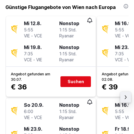
Günstige Flugangebote von Wien nach Europa
Mi 12.8.
Nonstop
Mi 16.9.
5:55
1:15 Std.
5:55
VIE
-
VCE
Ryanair
VIE
-
VCE
Mi 19.8.
Nonstop
Mi 23.9.
7:35
1:15 Std.
7:35
VCE
-
VIE
Ryanair
VCE
-
VIE
Angebot gefunden am
Angebot gefunde
30.07.
02.08.
Suchen
€ 36
€ 39
So 20.9.
Nonstop
Mi 16.9.
6:00
1:15 Std.
5:55
VIE
-
VCE
Ryanair
VIE
-
VCE
Mi 23.9.
Nonstop
Fr 18.9.