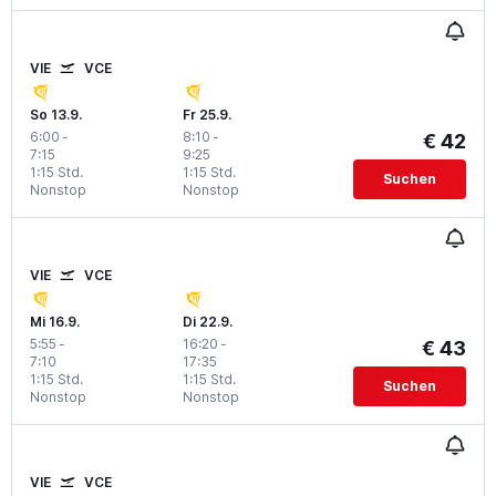
VIE
VCE
So 13.9.
Fr 25.9.
6:00
-
8:10
-
€ 42
7:15
9:25
1:15 Std.
1:15 Std.
Suchen
Nonstop
Nonstop
VIE
VCE
Mi 16.9.
Di 22.9.
5:55
-
16:20
-
€ 43
7:10
17:35
1:15 Std.
1:15 Std.
Suchen
Nonstop
Nonstop
VIE
VCE