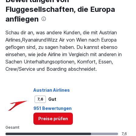
Zeiten
Fluggesellschaften, die Europa
sind
Abflugzeiten..
anfliegen
Range:
7
categories.
Schau dir an, was andere Kunden, die mit Austrian
The
Airlines,RyanairundWizz Air von Wien nach Europa
chart
geflogen sind, zu sagen haben. Du kannst ebenso
has
einsehen, wie jede Airline im Vergleich mit anderen in
1
Y
Sachen Unterhaltungsoptionen, Komfort, Essen,
axis
Crew/Service und Boarding abschneidet.
displaying
values.
Range:
0
Austrian Airlines
to
Gut
7,6
240.
951 Bewertungen
Preise prüfen
Gesamt
7,6