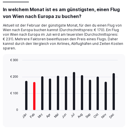
In welchem Monat ist es am günstigsten, einen Flug
von Wien nach Europa zu buchen?
Aktuell ist der Februar der günstigste Monat, für den du einen Flug von
Wien nach Europa buchen kannst (Durchschnittspreis: € 170). Ein Flug
von Wien nach Europa im Juli wird am teuersten (Durchschnittspreis:
€ 231). Mehrere Faktoren beeinflussen den Preis eines Flugs. Daher
kannst durch den Vergleich von Airlines, Abflughäfen und Zeiten Kosten
sparen.
€ 300
Bar
Chart
graphic.
chart
with
€ 200
12
bars.
€ 100
The
chart
has
0
1
Mrz
Jun
Sep
Dez
Jän
Apr
Jul
Okt
Feb
Mai
Aug
Nov
X
End
of
axis
interactive
chart