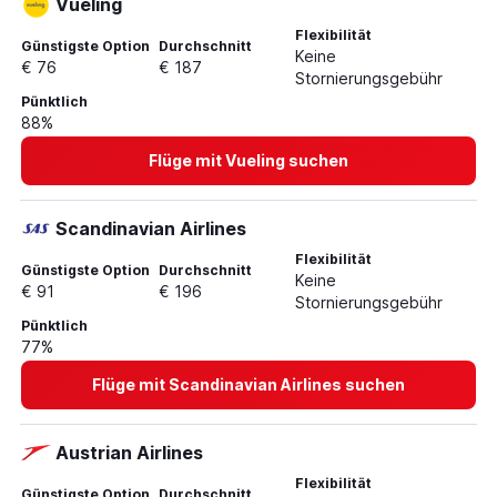
Vueling
Flüge von Wien nach New York La Guardia
Flexibilität
Günstigste Option
Durchschnitt
Flüge von Wien nach Split
Keine
€ 76
€ 187
Stornierungsgebühr
Flüge von Wien nach Neapel
Pünktlich
Flüge von Wien nach Kairo
88%
Flüge von Wien nach Salzburg
Flüge mit Vueling suchen
Scandinavian Airlines
Flexibilität
Günstigste Option
Durchschnitt
Keine
€ 91
€ 196
Stornierungsgebühr
Pünktlich
77%
Flüge mit Scandinavian Airlines suchen
Austrian Airlines
Flexibilität
Günstigste Option
Durchschnitt