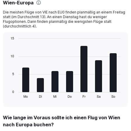
Range:
Wien-Europa
6
Die meisten Flüge von VIE nach EU0 finden planmäßig an einem Freitag
categories.
statt (im Durchschnitt 13). An einen Dienstag hast du weniger
The
Flugoptionen. Dann finden planmäßig die wenigsten Flüge statt
chart
(durchschnittlich 4).
has
2
15
Y
Bar
Chart
axes
graphic.
chart
displaying
with
10
Avg.
7
Price
bars.
and
Number
5
The
of
chart
flights.
has
1
0
Mo
Di
Mi
Do
Fr
Sa
So
X
End
of
axis
interactive
displaying
chart
categories.
Wie lange im Voraus sollte ich einen Flug von Wien
Range:
nach Europa buchen?
7
categories.