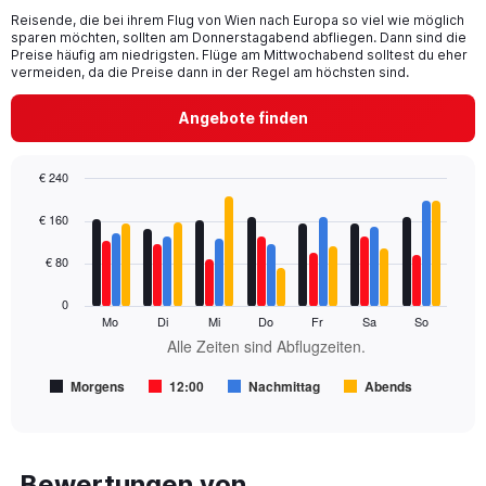
categories.
Reisende, die bei ihrem Flug von Wien nach Europa so viel wie möglich
The
sparen möchten, sollten am Donnerstagabend abfliegen. Dann sind die
chart
Preise häufig am niedrigsten. Flüge am Mittwochabend solltest du eher
has
vermeiden, da die Preise dann in der Regel am höchsten sind.
1
Y
Angebote finden
axis
displaying
values.
€ 240
Range:
Bar
Chart
0
graphic.
chart
€ 160
to
with
300.
4
€ 80
data
series.
0
Mo
Di
Mi
Do
Fr
Sa
So
The
Alle Zeiten sind Abflugzeiten.
chart
has
Morgens
12:00
Nachmittag
Abends
1
End
of
X
interactive
axis
chart
displaying
Alle
Bewertungen von