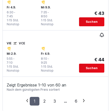
Fr 4.9.
Mi 9.9.
6:30
-
7:35
-
€ 43
7:45
8:50
1:15 Std.
1:15 Std.
Suchen
Nonstop
Nonstop
VIE
VCE
Mi 2.9.
Fr 4.9.
5:55
-
8:10
-
€ 44
7:10
9:25
1:15 Std.
1:15 Std.
Suchen
Nonstop
Nonstop
Zeigt Ergebnisse 1–10 von 60 an
Nach dem günstigsten Preis sortiert
1
2
3
...
6