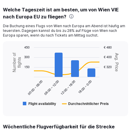
displaying
categories.
Welche Tageszeit ist am besten, um von Wien VIE
Range:
nach Europa EU zu fliegen?
12
categories.
Die Buchung eines Flugs von Wien nach Europa am Abend ist häufig am
The
teuersten. Dagegen kannst du bis zu 28% auf Flüge von Wien nach
chart
Europa sparen, wenn du nach Tickets am Mittag suchst.
has
1
450
€ 480
Y
Combination
Chart
Number of
axis
Avg. Price
300
€ 400
graphic.
chart
flights
displaying
with
values.
150
€ 320
2
Range:
data
series.
0
18:00 – 0:00
00:00 – 06:00
06:00 – 12:00
12:00 – 18:00
to
The
300.
chart
has
Flight availability
Durchschnittlicher Preis
1
End
of
X
interactive
axis
chart
displaying
Wöchentliche Flugverfügbarkeit für die Strecke
categories.