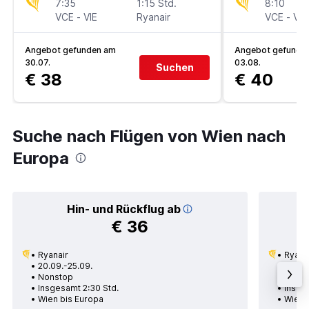
7:35
1:15 Std.
8:10
VCE
-
VIE
Ryanair
VCE
-
VIE
Angebot gefunden am
Angebot gefunde
30.07.
03.08.
Suchen
€ 38
€ 40
Suche nach Flügen von Wien nach
Europa
Hin- und Rückflug ab
€ 36
Ryanair
Ryana
20.09.-25.09.
09.08
Nonstop
Nons
Insgesamt 2:30 Std.
Insges
Wien bis Europa
Wien 