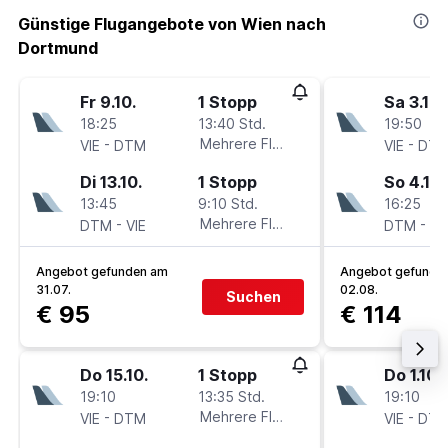
Günstige Flugangebote von Wien nach
Dortmund
Fr 9.10.
1 Stopp
Sa 3.10.
18:25
13:40 Std.
19:50
-
Mehrere Fluglinien
-
VIE
DTM
VIE
DT
Di 13.10.
1 Stopp
So 4.10.
13:45
9:10 Std.
16:25
-
Mehrere Fluglinien
-
DTM
VIE
DTM
VI
Angebot gefunden am
Angebot gefunde
31.07.
02.08.
Suchen
€ 95
€ 114
Do 15.10.
1 Stopp
Do 1.10.
19:10
13:35 Std.
19:10
-
Mehrere Fluglinien
-
VIE
DTM
VIE
DT