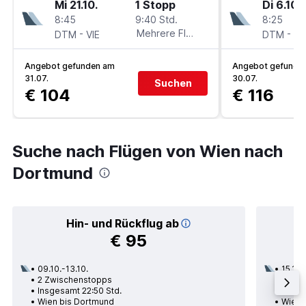
Mi 21.10.
1 Stopp
Di 6.10.
8:45
9:40 Std.
8:25
-
Mehrere Fluglinien
-
DTM
VIE
DTM
VI
Angebot gefunden am
Angebot gefunde
31.07.
30.07.
Suchen
€ 104
€ 116
Suche nach Flügen von Wien nach
Dortmund
Hin- und Rückflug ab
€ 95
09.10.-13.10.
15.10.
2 Zwischenstopps
1 Zwi
Insgesamt 22:50 Std.
Insge
Wien bis Dortmund
Wien 