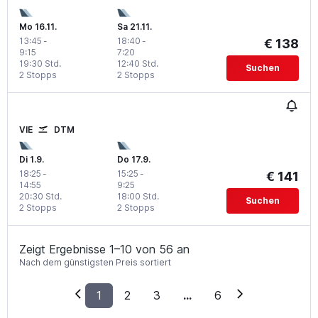
Mo 16.11.
Sa 21.11.
13:45
-
18:40
-
€ 138
9:15
7:20
19:30 Std.
12:40 Std.
Suchen
2 Stopps
2 Stopps
VIE
DTM
Di 1.9.
Do 17.9.
18:25
-
15:25
-
€ 141
14:55
9:25
20:30 Std.
18:00 Std.
Suchen
2 Stopps
2 Stopps
Zeigt Ergebnisse 1–10 von 56 an
Nach dem günstigsten Preis sortiert
1
2
3
...
6