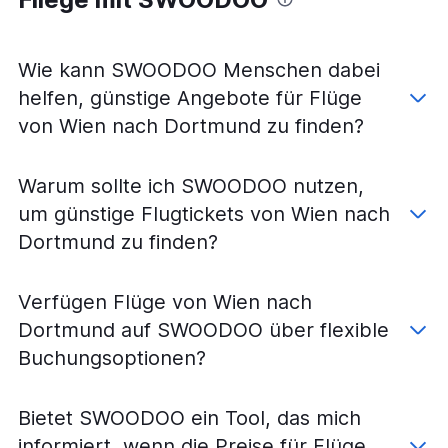
Flüge von Linz nach Hamburg
Flüge von Linz nach Frankfurt am Main
Flüge von Salzburg nach Weeze, Niederrhein
Wie kann SWOODOO Menschen dabei
Flüge von Wien nach Bremen
helfen, günstige Angebote für Flüge
Flüge von Graz nach Frankfurt Hahn
von Wien nach Dortmund zu finden?
Flüge von Graz nach Berlin
Flüge von Graz nach Frankfurt am Main
Warum sollte ich SWOODOO nutzen,
Flüge von Graz nach Weeze, Niederrhein
um günstige Flugtickets von Wien nach
Flüge von Wien nach Leipzig
Dortmund zu finden?
Flüge von Graz nach Hamburg
Flüge von Linz nach München
Verfügen Flüge von Wien nach
Flüge von Salzburg nach Köln
Dortmund auf SWOODOO über flexible
Flüge von Wien nach Stuttgart
Buchungsoptionen?
Flüge von Wien nach Hannover
Flüge von Wien nach München
Bietet SWOODOO ein Tool, das mich
Flüge von Linz nach Berlin
informiert, wenn die Preise für Flüge