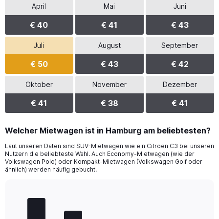
April
Mai
Juni
€ 40
€ 41
€ 43
Juli
August
September
€ 50
€ 43
€ 42
Oktober
November
Dezember
€ 41
€ 38
€ 41
Welcher Mietwagen ist in Hamburg am beliebtesten?
Laut unseren Daten sind SUV-Mietwagen wie ein Citroen C3 bei unseren
Nutzern die beliebteste Wahl. Auch Economy-Mietwagen (wie der
Volkswagen Polo) oder Kompakt-Mietwagen (Volkswagen Golf oder
ähnlich) werden häufig gebucht.
Bar
Chart
graphic.
chart
with