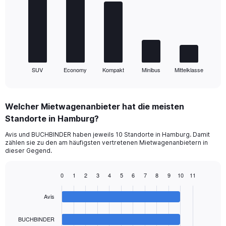
5
bars.
The
chart
has
1
SUV
Economy
Kompakt
Minibus
Mittelklasse
X
End
of
axis
interactive
displaying
chart
categories.
Welcher Mietwagenanbieter hat die meisten
Range:
Standorte in Hamburg?
5
categories.
Avis und BUCHBINDER haben jeweils 10 Standorte in Hamburg. Damit
The
zählen sie zu den am häufigsten vertretenen Mietwagenanbietern in
chart
dieser Gegend.
has
1
0
1
2
3
4
5
6
7
8
9
10
11
Y
Bar
Chart
axis
graphic.
chart
displaying
Avis
with
values.
4
Range:
bars.
BUCHBINDER
0