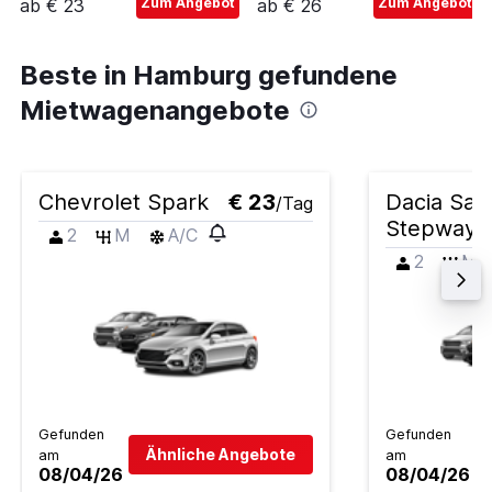
ab € 23
Zum Angebot
ab € 26
Zum Angebot
Beste in Hamburg gefundene
Mietwagenangebote
Chevrolet Spark
€ 23
Dacia San
/Tag
Stepway
2
M
A/C
2
M
Gefunden
Gefunden
Ähnliche Angebote
am
am
08/04/26
08/04/26