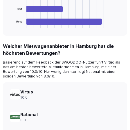
The
60.
chart
Sixt
has
1
Avis
X
End
of
axis
interactive
displaying
chart
categories.
Welcher Mietwagenanbieter in Hamburg hat die
Range:
höchsten Bewertungen?
4
categories.
Basierend auf dem Feedback der SWOODOO-Nutzer führt Virtuo als
The
das am besten bewertete Mietunternehmen in Hamburg, mit einer
chart
Bewertung von 10.0/10. Nur wenig dahinter liegt National mit einer
has
soliden Bewertung von 8.0/10.
1
Y
axis
Virtuo
displaying
10.0
values.
Range:
0
National
to
8.0
72.