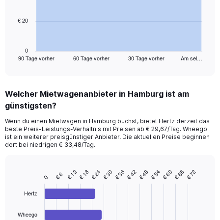
points.
€ 20
The
chart
has
1
0
90 Tage vorher
60 Tage vorher
30 Tage vorher
Am sel…
X
End
of
axis
interactive
displaying
chart
categories.
Welcher Mietwagenanbieter in Hamburg ist am
Range:
günstigsten?
91
categories.
Wenn du einen Mietwagen in Hamburg buchst, bietet Hertz derzeit das
The
beste Preis-Leistungs-Verhältnis mit Preisen ab € 29,67/Tag. Wheego
chart
ist ein weiterer preisgünstiger Anbieter. Die aktuellen Preise beginnen
has
dort bei niedrigen € 33,48/Tag.
1
Y
axis
€ 48
€ 54
€ 60
€ 66
€ 72
€ 12
€ 18
€ 24
€ 30
€ 36
€ 42
€ 6
Bar
Chart
0
displaying
graphic.
chart
values.
with
Hertz
Range:
4
bars.
0
Wheego
to