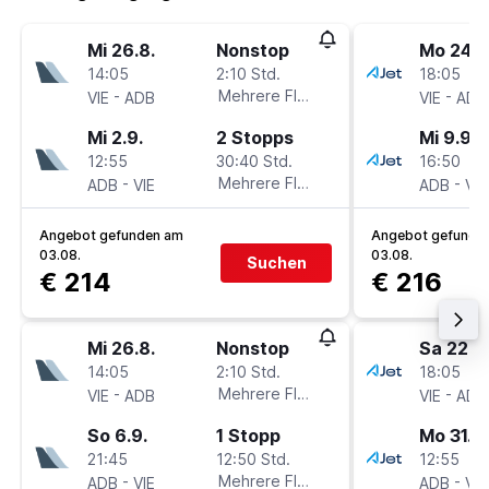
Mi 26.8.
Nonstop
Mo 24.8
14:05
2:10 Std.
18:05
-
Mehrere Fluglinien
-
VIE
ADB
VIE
ADB
Mi 2.9.
2 Stopps
Mi 9.9.
12:55
30:40 Std.
16:50
-
Mehrere Fluglinien
-
ADB
VIE
ADB
VIE
Angebot gefunden am
Angebot gefunde
03.08.
03.08.
Suchen
€ 214
€ 216
Mi 26.8.
Nonstop
Sa 22.8.
14:05
2:10 Std.
18:05
-
Mehrere Fluglinien
-
VIE
ADB
VIE
ADB
So 6.9.
1 Stopp
Mo 31.8.
21:45
12:50 Std.
12:55
-
Mehrere Fluglinien
-
ADB
VIE
ADB
VIE