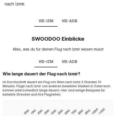
nach Izmir.
VIE-IZM
VIE-ADB
SWOODOO Einblicke
Alles, was du für deinen Flug nach Izmir wissen musst
VIE-IZM
VIE-ADB
Wie lange dauert der Flug nach Izmir?
Im Durchschnitt dauert ein Flug von Wien nach Izmir 2 Stunden 10
Minuten. Flüge nach Izmir von anderen beliebten Städten in Österreich
können unterschiedlich lange dauern. Hier sind einige Beispiele für
beliebte Strecken und ihre Flugzeiten.
10Std.
11Std.
8Std.
5Std.
2Std.
7Std.
4Std.
1Std.
9Std.
6Std.
3Std.
0Std.
Bar
Chart
graphic.
chart