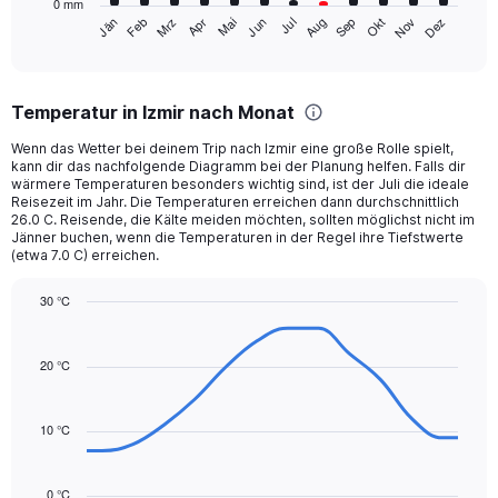
0 mm
1
Mrz
Jun
Sep
Dez
Jän
Apr
Jul
Okt
Feb
Mai
Aug
Nov
X
End
of
axis
interactive
displaying
chart
categories.
Temperatur in Izmir nach Monat
Range:
12
Wenn das Wetter bei deinem Trip nach Izmir eine große Rolle spielt,
categories.
kann dir das nachfolgende Diagramm bei der Planung helfen. Falls dir
The
wärmere Temperaturen besonders wichtig sind, ist der Juli die ideale
chart
Reisezeit im Jahr. Die Temperaturen erreichen dann durchschnittlich
26.0 C. Reisende, die Kälte meiden möchten, sollten möglichst nicht im
has
Jänner buchen, wenn die Temperaturen in der Regel ihre Tiefstwerte
1
(etwa 7.0 C) erreichen.
Y
axis
30 °C
displaying
Line
values.
Chart
graphic.
chart
Range:
with
20 °C
0
14
to
data
180.
points.
10 °C
The
chart
0 °C