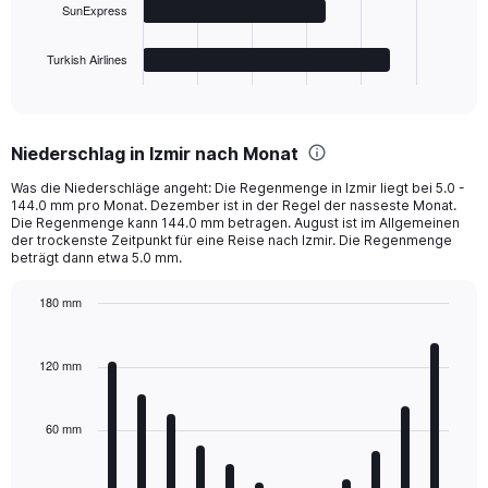
SunExpress
chart
has
1
Turkish Airlines
X
End
of
axis
interactive
displaying
chart
categories.
Niederschlag in Izmir nach Monat
Range:
4
Was die Niederschläge angeht: Die Regenmenge in Izmir liegt bei 5.0 -
categories.
144.0 mm pro Monat. Dezember ist in der Regel der nasseste Monat.
The
Die Regenmenge kann 144.0 mm betragen. August ist im Allgemeinen
chart
der trockenste Zeitpunkt für eine Reise nach Izmir. Die Regenmenge
beträgt dann etwa 5.0 mm.
has
1
Y
180 mm
axis
Bar
Chart
displaying
graphic.
chart
with
values.
120 mm
12
Range:
bars.
0
to
60 mm
The
250.
chart
has