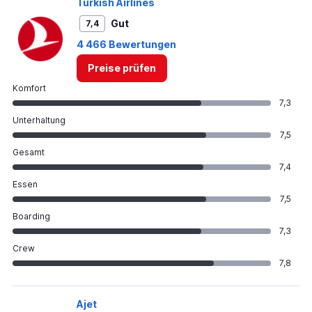
Turkish Airlines
Gut
7,4
4 466 Bewertungen
Preise prüfen
Komfort
7,3
Unterhaltung
7,5
Gesamt
7,4
Essen
7,5
Boarding
7,3
Crew
7,8
Ajet