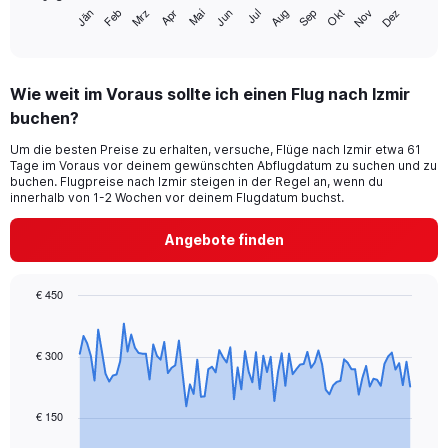
has
Mrz
Jun
Sep
Dez
Jän
Apr
Jul
Okt
Feb
Mai
Aug
Nov
1
End
of
X
interactive
axis
chart
displaying
Wie weit im Voraus sollte ich einen Flug nach Izmir
categories.
Range:
buchen?
14
Um die besten Preise zu erhalten, versuche, Flüge nach Izmir etwa 61
categories.
Tage im Voraus vor deinem gewünschten Abflugdatum zu suchen und zu
The
buchen. Flugpreise nach Izmir steigen in der Regel an, wenn du
chart
innerhalb von 1-2 Wochen vor deinem Flugdatum buchst.
has
1
Angebote finden
Y
axis
displaying
€ 450
values.
Chart
Chart
Range:
graphic.
with
0
91
€ 300
to
data
30.
points.
€ 150
The
chart