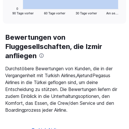
has
1
0
90 Tage vorher
60 Tage vorher
30 Tage vorher
Am se…
X
End
of
axis
interactive
displaying
chart
categories.
Range:
Bewertungen von
91
Fluggesellschaften, die Izmir
categories.
The
anfliegen
chart
has
1
Durchstöbere Bewertungen von Kunden, die in der
Y
Vergangenheit mit Turkish Airlines,AjetundPegasus
axis
Airlines in die Türkei geflogen sind, um deine
displaying
Entscheidung zu stützen. Die Bewertungen liefern dir
values.
Range:
zudem Einblick in die Unterhaltungsoptionen, den
0
Komfort, das Essen, die Crew/den Service und den
to
Boardingprozess jeder Airline.
450.