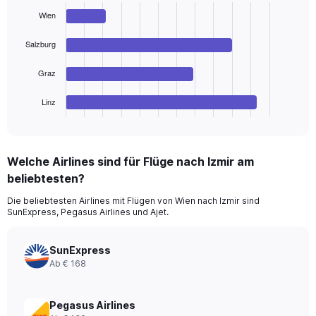
with
Wien
4
bars.
Salzburg
The
chart
Graz
has
1
Linz
X
End
of
axis
interactive
displaying
chart
categories.
Welche Airlines sind für Flüge nach Izmir am
Range:
beliebtesten?
4
categories.
Die beliebtesten Airlines mit Flügen von Wien nach Izmir sind
The
SunExpress, Pegasus Airlines und Ajet.
chart
has
1
SunExpress
Y
Ab € 168
axis
displaying
values.
Pegasus Airlines
Range: