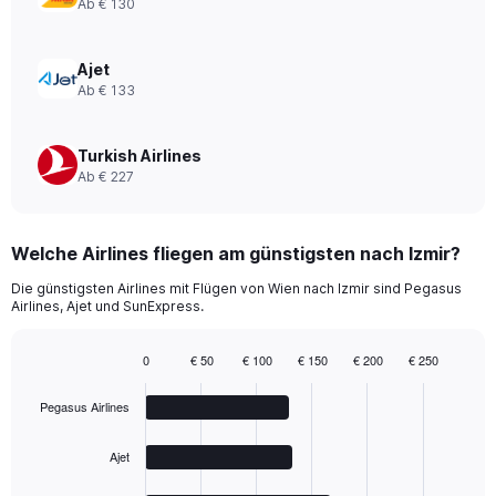
Ab € 130
0
to
660.
Ajet
Ab € 133
Turkish Airlines
Ab € 227
Welche Airlines fliegen am günstigsten nach Izmir?
Die günstigsten Airlines mit Flügen von Wien nach Izmir sind Pegasus
Airlines, Ajet und SunExpress.
0
€ 50
€ 100
€ 150
€ 200
€ 250
Bar
Chart
graphic.
chart
Pegasus Airlines
with
4
bars.
Ajet
The