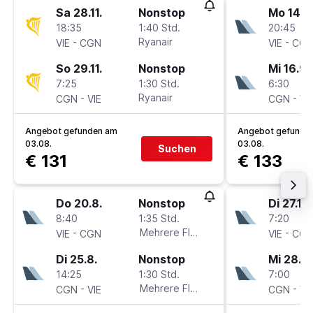
Sa 28.11.
Nonstop
Mo 14.9
18:35
1:40 Std.
20:45
-
Ryanair
-
VIE
CGN
VIE
CG
So 29.11.
Nonstop
Mi 16.9.
7:25
1:30 Std.
6:30
-
Ryanair
-
CGN
VIE
CGN
VI
Angebot gefunden am
Angebot gefunde
03.08.
03.08.
Suchen
€ 131
€ 133
Do 20.8.
Nonstop
Di 27.10.
8:40
1:35 Std.
7:20
-
Mehrere Fluglinien
-
VIE
CGN
VIE
CG
Di 25.8.
Nonstop
Mi 28.10
14:25
1:30 Std.
7:00
-
Mehrere Fluglinien
-
CGN
VIE
CGN
VI