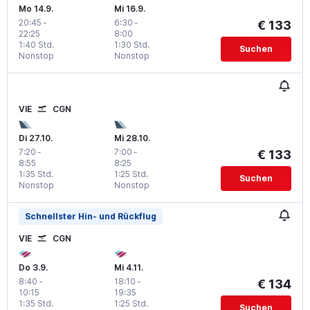
Mo 14.9.
Mi 16.9.
20:45
-
6:30
-
€ 133
22:25
8:00
1:40 Std.
1:30 Std.
Suchen
Nonstop
Nonstop
VIE
CGN
Di 27.10.
Mi 28.10.
7:20
-
7:00
-
€ 133
8:55
8:25
1:35 Std.
1:25 Std.
Suchen
Nonstop
Nonstop
Schnellster Hin- und Rückflug
VIE
CGN
Do 3.9.
Mi 4.11.
8:40
-
18:10
-
€ 134
10:15
19:35
1:35 Std.
1:25 Std.
Suchen