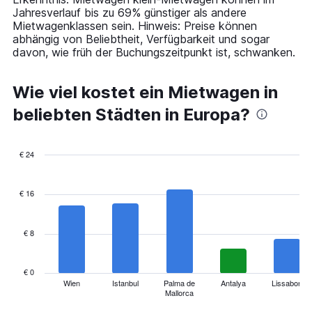
to
Jahresverlauf bis zu 69% günstiger als andere
120.
Mietwagenklassen sein. Hinweis: Preise können
abhängig von Beliebtheit, Verfügbarkeit und sogar
davon, wie früh der Buchungszeitpunkt ist, schwanken.
Wie viel kostet ein Mietwagen in
beliebten Städten in Europa?
€ 24
Bar
Chart
graphic.
chart
with
€ 16
14
bars.
€ 8
The
chart
has
€ 0
1
Wien
Istanbul
Palma de
Antalya
Lissabon
Mallorca
X
End
of
axis
interactive