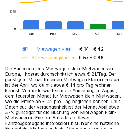
data
series.
€ 40
The
chart
has
€ 0
1
Jän
Feb.
Mrz.
Apr.
Mai
End
of
X
interactive
axis
chart
Mietwagen Klein
€ 14 - € 42
displaying
categories.
Alle Fahrzeugklassen
€ 57 - € 88
Range:
14
Die Buchung eines Mietwagen klein-Mietwagens in
categories.
Europa, , kostet durchschnittlich etwa € 21/Tag. Der
The
günstigste Monat für einen Mietwagen klein in Europa
chart
ist der April, wo du mit etwa € 14 pro Tag rechnen
has
kannst. Vermeide wiederum die Anmietung im August,
1
dem teuersten Monat für Mietwagen klein-Mietwagen,
Y
wo die Preise ab € 42 pro Tag beginnen können. Laut
axis
Daten aus der Vergangenheit ist der Monat April etwa
displaying
37% günstiger für die Buchung von Mietwagen klein-
values.
Mietwagen in Europa. Falls du an dieser
Range:
Fahrzeugkategorie interessiert bist, hier eine nützliche
0
Erkenntnis: Mietwagen klein-Mietwagen können im