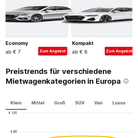
Economy
Kompakt
ab € 7
Zum Angebot
ab € 8
Zum Angebot
Preistrends für verschiedene
Mietwagenkategorien in Europa
Klein
Mittel
Groß
SUV
Van
Luxus
C
€ 120
Combination
Chart
graphic.
chart
with
€ 80
2