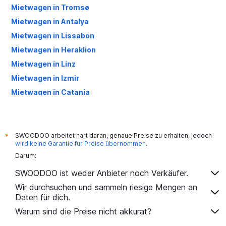
Mietwagen in Tromsø
Mietwagen in Antalya
Mietwagen in Lissabon
Mietwagen in Heraklion
Mietwagen in Linz
Mietwagen in Izmir
Mietwagen in Catania
Mietwagen in Bari
Mietwagen in Larnaka
Mietwagen in Lamezia Terme
SWOODOO arbeitet hart daran, genaue Preise zu erhalten, jedoch
*
wird keine Garantie für Preise übernommen
.
Mietwagen in Athen
Darum:
Mietwagen in Bergamo
SWOODOO ist weder Anbieter noch Verkäufer.
Mietwagen in Salzburg
Wir durchsuchen und sammeln riesige Mengen an
Mietwagen in Palermo
Daten für dich.
Mietwagen in Karpathos
Warum sind die Preise nicht akkurat?
Mietwagen in Málaga