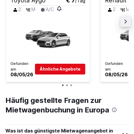
Toyota Aygo
€ 7
Renault Cl
/Tag
2
M
A/C
2
M
Gefunden
Gefunden
Ähnliche Angebote
am
am
08/05/26
08/05/26
Häufig gestellte Fragen zur
Mietwagenbuchung in Europa
Was ist das günstigste Mietwagenangebot in