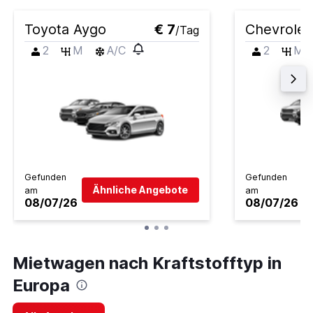
Toyota Aygo
€ 7
Chevrolet
/Tag
2
M
A/C
2
M
Gefunden
Gefunden
Ähnliche Angebote
am
am
08/07/26
08/07/26
Mietwagen nach Kraftstofftyp in
Europa