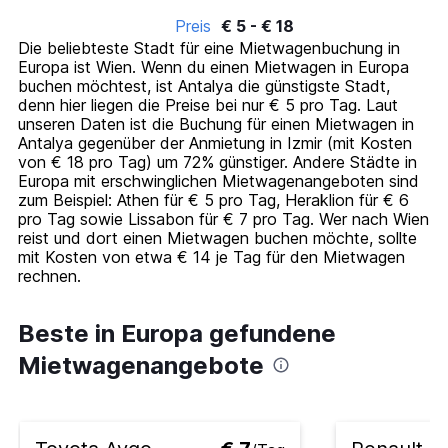
displaying
chart
Preis
€ 5 - € 18
categories.
Die beliebteste Stadt für eine Mietwagenbuchung in
Range:
Europa ist Wien. Wenn du einen Mietwagen in Europa
14
buchen möchtest, ist Antalya die günstigste Stadt,
categories.
denn hier liegen die Preise bei nur € 5 pro Tag. Laut
The
unseren Daten ist die Buchung für einen Mietwagen in
chart
Antalya gegenüber der Anmietung in Izmir (mit Kosten
has
von € 18 pro Tag) um 72% günstiger. Andere Städte in
1
Europa mit erschwinglichen Mietwagenangeboten sind
Y
zum Beispiel: Athen für € 5 pro Tag, Heraklion für € 6
axis
pro Tag sowie Lissabon für € 7 pro Tag. Wer nach Wien
displaying
reist und dort einen Mietwagen buchen möchte, sollte
values.
mit Kosten von etwa € 14 je Tag für den Mietwagen
Range:
rechnen.
0
to
24.
Beste in Europa gefundene
Mietwagenangebote