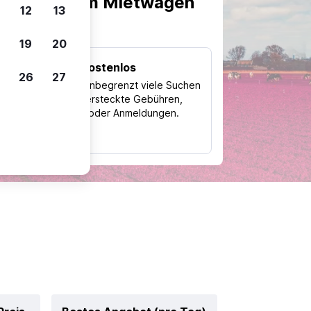
scheiden, um Mietwagen
12
13
19
20
Kostenlos
26
27
Trips
Nutze unbegrenzt viele Suchen
ohne versteckte Gebühren,
ch
Kosten oder Anmeldungen.
typ