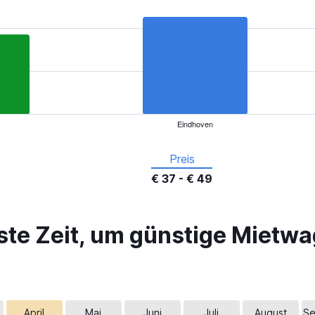
Eindhoven
Preis
€ 37 - € 49
ste Zeit, um günstige Mietwa
April
Mai
Juni
Juli
August
Se