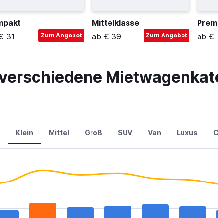
mpakt
Mittelklasse
Prem
€ 31
Zum Angebot
ab € 39
Zum Angebot
ab € 
r verschiedene Mietwagenkate
Klein
Mittel
Groß
SUV
Van
Luxus
C