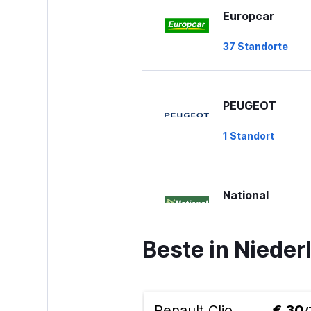
Europcar
37 Standorte
PEUGEOT
1 Standort
National
7 Standorte
Beste in Niede
Ace
Renault Clio
€ 30