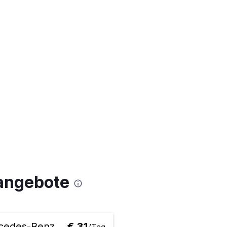
angebote
cedes-Benz
€ 31