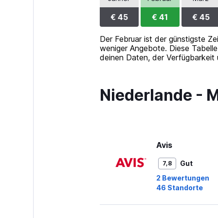
Range:
0
€ 45
€ 41
€ 45
to
60.
Der Februar ist der günstigste Ze
weniger Angebote. Diese Tabelle 
deinen Daten, der Verfügbarkeit 
Niederlande - 
Avis
Gut
7,8
2 Bewertungen
46 Standorte