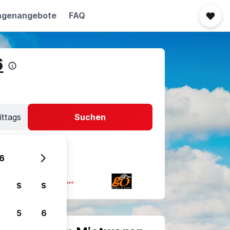
agenangebote
FAQ
6
ittags
Suchen
6
S
S
5
6