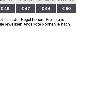
€ 46
€ 47
€ 44
€ 50
ibt es in der Regel höhere Preise und
 die jeweiligen Angebote können je nach