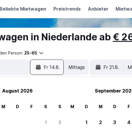
Beliebte Mietwagen
Preistrends
Anbieter
Mietw
wagen in Niederlande ab
€ 2
nden Person:
25-65
Fr 14.8.
Mittags
Fr 21.8.
M
August 2026
September 202
M
D
F
S
S
M
D
M
D
F
1
2
1
2
3
4