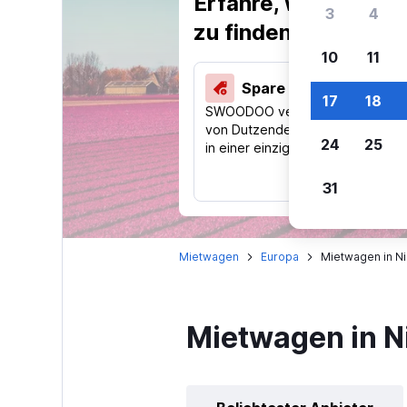
Erfahre, warum uns
3
4
zu finden.
10
11
Spare 40 % und mehr
17
18
SWOODOO vergleicht Preise
von Dutzenden Reise-Websites
24
25
in einer einzigen Suche.
31
Mietwagen
Europa
Mietwagen in N
Mietwagen in N