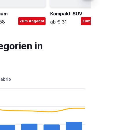
ium
Kompakt-SUV
Mittel
58
Zum Angebot
ab € 31
Zum Angebot
ab € 4
gorien in
abrio