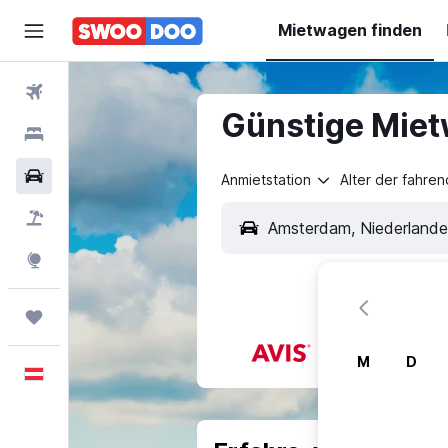
Mietwagen finden
Flüge
Günstige Miet
Hotels
Mietwagen
Anmietstation
Alter der fahre
Pauschalreisen
Explore
Trips
M
D
Deutsch