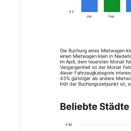
chart
has
€ 0
1
Jän
Feb.
End
of
X
interactive
axis
chart
displaying
categories.
Range:
14
Die Buchung eines Mietwagen kle
categories.
einen Mietwagen klein in Nieder
The
im April, dem teuersten Monat f
chart
Vergangenheit ist der Monat Feb
has
dieser Fahrzeugkategorie interes
1
45% günstiger als andere Mietwa
Y
früh der Buchungszeitpunkt ist,
axis
displaying
values.
Beliebte Städte
Range:
0
to
120.
€ 60
Bar