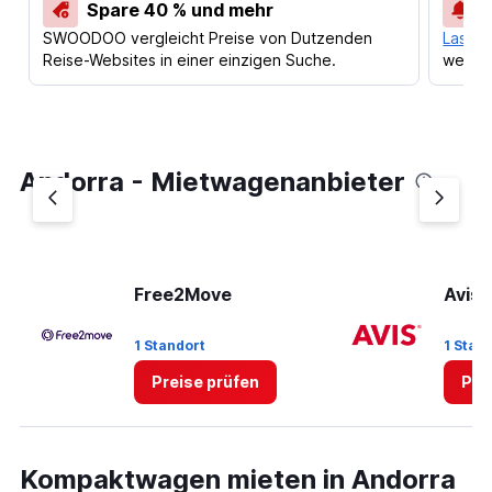
Spare 40 % und mehr
SWOODOO vergleicht Preise von Dutzenden
Lass d
Reise-Websites in einer einzigen Suche.
werden
Andorra - Mietwagenanbieter
Free2Move
Avis
1 Standort
1 Stan
Preise prüfen
Pre
Kompaktwagen mieten in Andorra