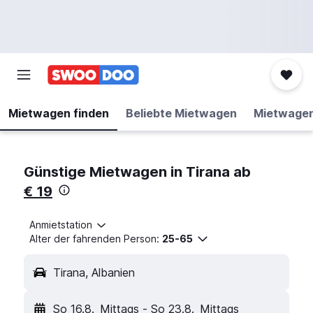
Mietwagen finden
Beliebte Mietwagen
Mietwage
Günstige Mietwagen in Tirana ab
€ 19
Anmietstation
Alter der fahrenden Person:
25-65
Tirana, Albanien
So 16.8.
Mittags
-
So 23.8.
Mittags