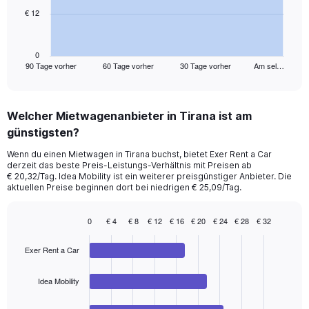
€ 12
The
chart
has
1
0
90 Tage vorher
60 Tage vorher
30 Tage vorher
Am sel…
X
End
of
axis
interactive
displaying
chart
categories.
Welcher Mietwagenanbieter in Tirana ist am
Range:
günstigsten?
91
categories.
Wenn du einen Mietwagen in Tirana buchst, bietet Exer Rent a Car
The
derzeit das beste Preis-Leistungs-Verhältnis mit Preisen ab
chart
€ 20,32/Tag. Idea Mobility ist ein weiterer preisgünstiger Anbieter. Die
has
aktuellen Preise beginnen dort bei niedrigen € 25,09/Tag.
1
Y
0
€ 4
€ 8
€ 12
€ 16
€ 20
€ 24
€ 28
€ 32
axis
Bar
Chart
displaying
graphic.
chart
values.
Exer Rent a Car
with
Range:
4
bars.
0
Idea Mobility
to
The
36.