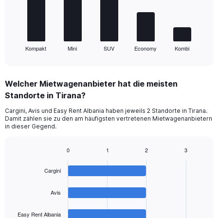
The
chart
has
1
Kompakt
Mini
SUV
Economy
Kombi
X
End
of
axis
interactive
displaying
chart
categories.
Welcher Mietwagenanbieter hat die meisten
Range:
Standorte in Tirana?
5
categories.
Cargini, Avis und Easy Rent Albania haben jeweils 2 Standorte in Tirana.
The
Damit zählen sie zu den am häufigsten vertretenen Mietwagenanbietern
chart
in dieser Gegend.
has
1
0
1
2
3
Y
Bar
Chart
axis
graphic.
chart
displaying
Cargini
with
values.
4
Range:
bars.
Avis
0
to
The
Easy Rent Albania
36.
chart