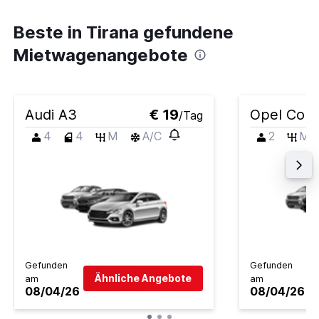
Beste in Tirana gefundene
Mietwagenangebote
Audi A3
€ 19
Opel Cors
/Tag
4
4
M
A/C
2
M
Gefunden
Gefunden
Ähnliche Angebote
am
am
08/04/26
08/04/26