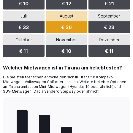
€ 10
€ 12
€ 21
Juli
August
September
€ 33
€ 36
€ 23
Oktober
November
Dezember
€ 11
€ 10
€ 11
Welcher Mietwagen ist in Tirana am beliebtesten?
Die meisten Menschen entscheiden sich in Tirana für Kompakt-
Mietwagen (Volkswagen Golf oder ähnlich). Weitere beliebte Optionen
am Tirana umfassen Mini-Mietwagen (Hyundai i10 oder ähnlich) und
SUV-Mietwagen (Dacia Sandero Stepway oder ähnlich).
Bar
Chart
graphic.
chart
with
5
bars.