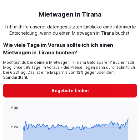
Mietwagen in Tirana
Triff mithilfe unserer datengestützten Einblicke eine informierte
Entscheidung, wenn du einen Mietwagen in Tirana buchst.
Wie viele Tage im Voraus sollte ich ich einen
Mietwagen in Tirana buchen?
Möchtest du bei deinem Mietwagen in Tirana Geld sparen? Buche nach
Möglichkeit 89 Tage im Voraus – die Preise liegen dann durchschnittlich
bei € 22/Tag. Das ist eine Ersparnis von 12% gegenüber dem
Standardtarif.
Angebote finden
€ 36
Chart
Chart
graphic.
with
91
€ 24
data
points.