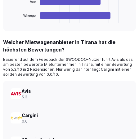
Ace
chart
has
1
Wheego
X
End
of
axis
interactive
displaying
chart
categories.
Welcher Mietwagenanbieter in Tirana hat die
Range:
höchsten Bewertungen?
4
categories.
Basierend auf dem Feedback der SWOODOO-Nutzer führt Avis als das
The
am besten bewertete Mietunternehmen in Tirana, mit einer Bewertung
chart
von 5.3/10 in 2 Rezensionen. Nur wenig dahinter liegt Cargini mit einer
has
soliden Bewertung von 0.0/10.
1
Y
axis
Avis
displaying
5.3
values.
Range:
0
Cargini
to
0.0
32.