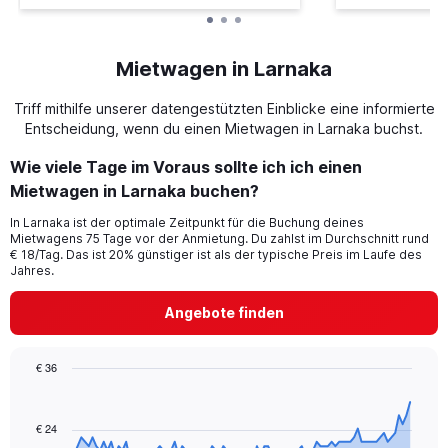
Mietwagen in Larnaka
Triff mithilfe unserer datengestützten Einblicke eine informierte
Entscheidung, wenn du einen Mietwagen in Larnaka buchst.
Wie viele Tage im Voraus sollte ich ich einen
Mietwagen in Larnaka buchen?
In Larnaka ist der optimale Zeitpunkt für die Buchung deines
Mietwagens 75 Tage vor der Anmietung. Du zahlst im Durchschnitt rund
€ 18/Tag. Das ist 20% günstiger ist als der typische Preis im Laufe des
Jahres.
Angebote finden
€ 36
Chart
Chart
graphic.
with
91
€ 24
data