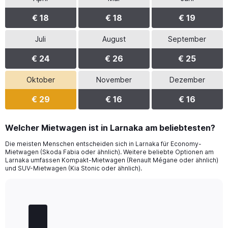
€ 18
€ 18
€ 19
Juli
August
September
€ 24
€ 26
€ 25
Oktober
November
Dezember
€ 29
€ 16
€ 16
Welcher Mietwagen ist in Larnaka am beliebtesten?
Die meisten Menschen entscheiden sich in Larnaka für Economy-
Mietwagen (Skoda Fabia oder ähnlich). Weitere beliebte Optionen am
Larnaka umfassen Kompakt-Mietwagen (Renault Mégane oder ähnlich)
und SUV-Mietwagen (Kia Stonic oder ähnlich).
Bar
Chart
graphic.
chart
with
5