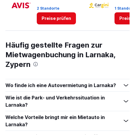
45.
2 Standorte
1 Standort
Preise prüfen
Preise
Häufig gestellte Fragen zur
Mietwagenbuchung in Larnaka,
Zypern
Wo finde ich eine Autovermietung in Larnaka?
Wie ist die Park- und Verkehrssituation in
Larnaka?
Welche Vorteile bringt mir ein Mietauto in
Larnaka?