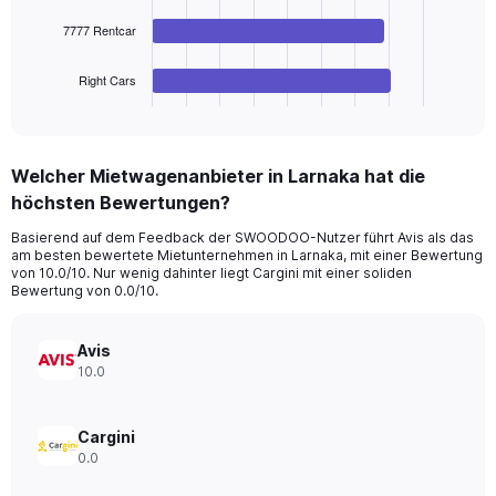
The
36.
7777 Rentcar
chart
has
1
Right Cars
X
End
of
axis
interactive
displaying
chart
categories.
Welcher Mietwagenanbieter in Larnaka hat die
Range:
höchsten Bewertungen?
4
categories.
Basierend auf dem Feedback der SWOODOO-Nutzer führt Avis als das
The
am besten bewertete Mietunternehmen in Larnaka, mit einer Bewertung
chart
von 10.0/10. Nur wenig dahinter liegt Cargini mit einer soliden
has
Bewertung von 0.0/10.
1
Y
axis
Avis
displaying
10.0
values.
Range:
0
Cargini
to
0.0
16.