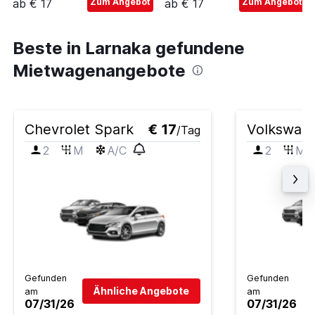
ab € 17
Zum Angebot
ab € 17
Zum Angebot
Beste in Larnaka gefundene
Mietwagenangebote
Chevrolet Spark
€ 17
Volkswage
/Tag
2
M
A/C
2
M
Gefunden
Gefunden
Ähnliche Angebote
am
am
07/31/26
07/31/26