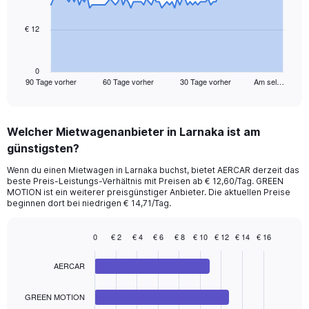
points.
€ 12
The
chart
has
1
0
90 Tage vorher
60 Tage vorher
30 Tage vorher
Am sel…
X
End
of
axis
interactive
displaying
chart
categories.
Welcher Mietwagenanbieter in Larnaka ist am
Range:
günstigsten?
91
categories.
Wenn du einen Mietwagen in Larnaka buchst, bietet AERCAR derzeit das
The
beste Preis-Leistungs-Verhältnis mit Preisen ab € 12,60/Tag. GREEN
chart
MOTION ist ein weiterer preisgünstiger Anbieter. Die aktuellen Preise
has
beginnen dort bei niedrigen € 14,71/Tag.
1
Y
0
€ 2
€ 4
€ 6
€ 8
€ 10
€ 12
€ 14
€ 16
axis
Bar
Chart
displaying
graphic.
chart
values.
AERCAR
with
Range:
4
bars.
0
GREEN MOTION
to