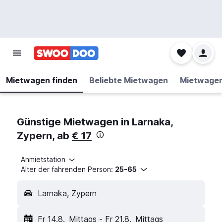
Mietwagen finden
Beliebte Mietwagen
Mietwage
Günstige Mietwagen in Larnaka,
Zypern, ab
€ 17
Anmietstation
Alter der fahrenden Person:
25-65
Larnaka, Zypern
Fr 14.8.
Mittags
-
Fr 21.8.
Mittags