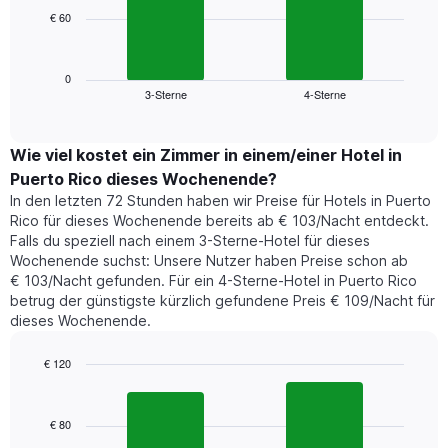
die
€ 60
Das
die
folgende
Wochentage
Diagramm
anzeigt.
zeigt
0
Das
3-Sterne
4-Sterne
den
End
Diagramm
of
durchschnittlichen
hat
interactive
Zimmerpreis,
chart
1
der
Wie viel kostet ein Zimmer in einem/einer Hotel in
Y-
für
Achse,
Puerto Rico dieses Wochenende?
heute
die
In den letzten 72 Stunden haben wir Preise für Hotels in Puerto
Nacht
den
Rico für dieses Wochenende bereits ab € 103/Nacht entdeckt.
in
durchschnittlichen
Falls du speziell nach einem 3-Sterne-Hotel für dieses
den
Zimmerpreis
Wochenende suchst: Unsere Nutzer haben Preise schon ab
letzten
anzeigt.
€ 103/Nacht gefunden. Für ein 4-Sterne-Hotel in Puerto Rico
3
betrug der günstigste kürzlich gefundene Preis € 109/Nacht für
Tagen
dieses Wochenende.
gefunden
wurde,
aggregiert
€ 120
nach
Bar
Chart
Sternebewertung.
graphic.
chart
with
Das
€ 80
2
Diagramm