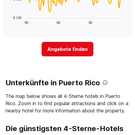
X-
Das
den
Achse,
folgende
letzten
die
Diagramm
3
€ 100
die
zeigt,
Tagen
90
60
30
End
Hotelkategorien
of
wie
anzeigt.
interactive
nach
sich
chart
Sternen
der
anzeigt
Preis
Das
Angebote finden
für
Diagramm
ein
hat
Zimmer
1
ändert,
Y-
je
Achse,
näher
Unterkünfte in Puerto Rico
die
das
den
Aufenthaltsdatum
durchschnittlichen
The map below shows all 4-Sterne hotels in Puerto
rückt.
Zimmerpreis
Das
Rico. Zoom in to find popular attractions and click on a
an
Diagramm
nearby hotel for more information about the property.
diesem
hat
Wochenende
1
anzeigt,
X-
Die günstigsten 4-Sterne-Hotels
der
Achse,
in