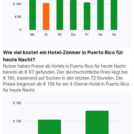
1
graphic.
chart
€ 160
with
X-
7
Achse,
€ 80
bars.
die
die
Das
0
Monate
folgende
Mo
Di
Mi
Do
Fr
Sa
So
End
anzeigt.
of
Diagramm
Das
interactive
zeigt
chart
Diagramm
den
Wie viel kostet ein Hotel-Zimmer in Puerto Rico für
hat
durchschnittlichen
1
heute Nacht?
Preis
Y-
Nutzer haben Preise ab Hotels in Puerto Rico für heute Nacht
eines
Achse,
bereits ab € 67 gefunden. Der durchschnittliche Preis liegt bei
Zimmers
die
€ 190, basierend auf Suchen in den letzten 72 Stunden. Die
für
den
Preise beginnen ab € 156 für ein 4-Sterne-Hotel in Puerto Rico
den
durchschnittlichen
für heute Nacht.
jeweiligen
Zimmerpreis
Wochentag.
anzeigt.
Das
€ 180
Diagramm
Bar
Chart
hat
graphic.
chart
1
with
€ 120
2
X-
bars.
Achse,