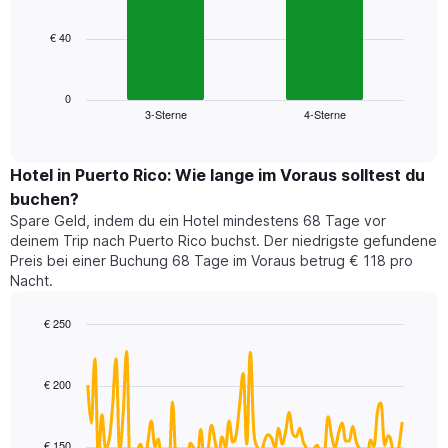
bars.
hat
1
€ 40
Das
X-
folgende
Achse,
Diagramm
die
zeigt
0
die
3-Sterne
4-Sterne
den
End
Hotelkategorien
of
durchschnittlichen
nach
interactive
Zimmerpreis
chart
Sternen
für
Hotel in Puerto Rico: Wie lange im Voraus solltest du
anzeigt
dieses
buchen?
Das
Wochenende
Diagramm
Spare Geld, indem du ein Hotel mindestens 68 Tage vor
in
hat
deinem Trip nach Puerto Rico buchst. Der niedrigste gefundene
den
1
Preis bei einer Buchung 68 Tage im Voraus betrug € 118 pro
letzten
Y-
Nacht.
3
Achse,
Tagen,
die
€ 250
aggregiert
den
nach
Line
Chart
durchschnittlichen
graphic.
chart
Sternebewertung.
Zimmerpreis
with
Das
€ 200
für
90
Diagramm
heute
data
hat
points.
Nacht
1
in
€ 150