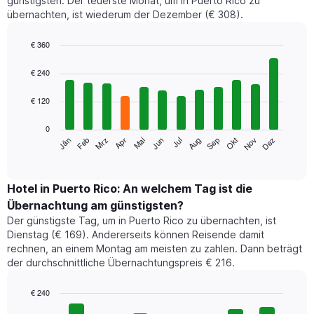
günstigsten. Der teuerste Monat, um in Puerto Rico zu
übernachten, ist wiederum der Dezember (€ 308).
€ 360
Bar
Chart
graphic.
chart
€ 240
with
12
€ 120
bars.
0
Das
Jän
Feb
Mrz
Apr
Mai
Jun
Jul
Aug
Sep
Okt
Nov
Dez
folgende
End
of
Diagramm
interactive
zeigt
chart
den
Hotel in Puerto Rico: An welchem Tag ist die
durchschnittlichen
Übernachtung am günstigsten?
Zimmerpreis
Der günstigste Tag, um in Puerto Rico zu übernachten, ist
im
Dienstag (€ 169). Andererseits können Reisende damit
jeweiligen
rechnen, an einem Montag am meisten zu zahlen. Dann beträgt
Monat
der durchschnittliche Übernachtungspreis € 216.
an.
Das
Diagramm
€ 240
hat
Bar
Chart