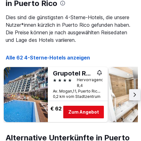
die
in Puerto Rico
den
die
letzten
Anzahl
Dies sind die günstigsten 4-Sterne-Hotels, die unsere
3
der
Tagen
Nutzer*innen kürzlich in Puerto Rico gefunden haben.
Tage
gefunden
vor
Die Preise können je nach ausgewählten Reisedaten
wurde.
dem
und Lage des Hotels variieren.
Aufenthalt
anzeigt
Das
Alle 62 4-Sterne-Hotels anzeigen
Diagramm
hat
Grupotel Revoli
1
Y-
4 Sterne
Hervorragend
Achse,
8,4
die
Av. Mogan,11, Puerto Rico, Gran Canaria, Spanien
0,2 km vom Stadtzentrum
den
durchschnittlichen
€ 62
Zimmerpreis
Zum Angebot
anzeigt
Alternative Unterkünfte in Puerto