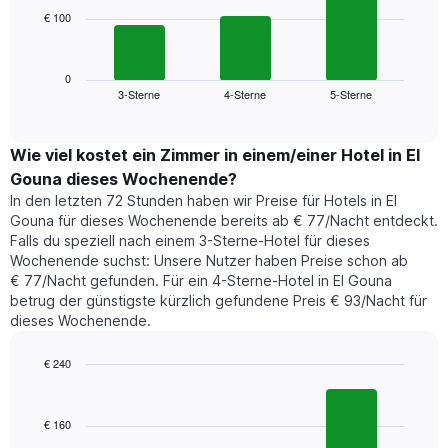
die
€ 100
Das
die
folgende
Wochentage
Diagramm
anzeigt.
zeigt
0
Das
3-Sterne
4-Sterne
5-Sterne
den
End
Diagramm
of
durchschnittlichen
hat
interactive
Zimmerpreis,
chart
1
der
Wie viel kostet ein Zimmer in einem/einer Hotel in El
Y-
für
Achse,
Gouna dieses Wochenende?
heute
die
In den letzten 72 Stunden haben wir Preise für Hotels in El
Nacht
den
Gouna für dieses Wochenende bereits ab € 77/Nacht entdeckt.
in
durchschnittlichen
Falls du speziell nach einem 3-Sterne-Hotel für dieses
den
Zimmerpreis
Wochenende suchst: Unsere Nutzer haben Preise schon ab
letzten
anzeigt.
€ 77/Nacht gefunden. Für ein 4-Sterne-Hotel in El Gouna
3
betrug der günstigste kürzlich gefundene Preis € 93/Nacht für
Tagen
dieses Wochenende.
gefunden
wurde,
aggregiert
€ 240
nach
Bar
Chart
Sternebewertung.
graphic.
chart
with
Das
€ 160
3
Diagramm