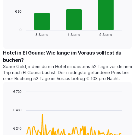
bars.
hat
1
€ 80
Das
X-
folgende
Achse,
Diagramm
die
zeigt
0
die
3-Sterne
4-Sterne
5-Sterne
den
End
Hotelkategorien
of
durchschnittlichen
nach
interactive
Zimmerpreis
chart
Sternen
für
Hotel in El Gouna: Wie lange im Voraus solltest du
anzeigt
dieses
buchen?
Das
Wochenende
Diagramm
Spare Geld, indem du ein Hotel mindestens 52 Tage vor deinem
in
hat
Trip nach El Gouna buchst. Der niedrigste gefundene Preis bei
den
1
einer Buchung 52 Tage im Voraus betrug € 103 pro Nacht.
letzten
Y-
3
Achse,
€ 720
Tagen,
die
aggregiert
Line
Chart
den
graphic.
chart
nach
durchschnittlichen
with
Sternebewertung.
€ 480
Zimmerpreis
90
Das
für
data
Diagramm
points.
heute
hat
€ 240
Nacht
1
Das
in