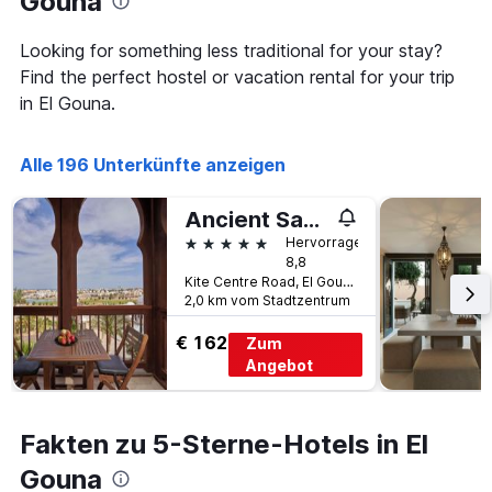
Gouna
Looking for something less traditional for your stay?
Find the perfect hostel or vacation rental for your trip
in El Gouna.
Alle 196 Unterkünfte anzeigen
Ancient Sands Golf Resort and Residences
5 Sterne
Hervorragend
8,8
Kite Centre Road, El Gouna, Ägypten
2,0 km vom Stadtzentrum
€ 162
Zum
Angebot
Fakten zu 5-Sterne-Hotels in El
Gouna