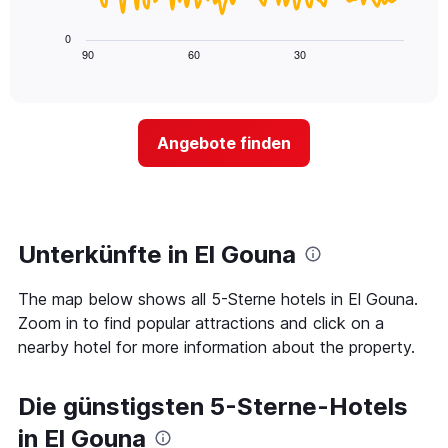
X-
folgende
den
Achse,
Diagramm
letzten
0
die
zeigt,
3
90
60
30
End
die
of
wie
Tagen
interactive
Hotelkategorien
sich
anzeigt.
chart
nach
der
Sternen
Preis
Angebote finden
anzeigt
für
Das
ein
Diagramm
Zimmer
hat
ändert,
1
je
Y-
näher
Unterkünfte in El Gouna
Achse,
das
die
Aufenthaltsdatum
den
The map below shows all 5-Sterne hotels in El Gouna.
rückt.
durchschnittlichen
Das
Zoom in to find popular attractions and click on a
Zimmerpreis
Diagramm
nearby hotel for more information about the property.
an
hat
diesem
1
Wochenende
X-
Die günstigsten 5-Sterne-Hotels
anzeigt,
Achse,
der
die
in El Gouna
in