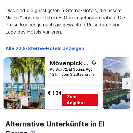
die
den
Anzahl
Dies sind die günstigsten 5-Sterne-Hotels, die unsere
letzten
der
3
Nutzer*innen kürzlich in El Gouna gefunden haben. Die
Tage
Tagen
vor
Preise können je nach ausgewählten Reisedaten und
gefunden
dem
Lage des Hotels variieren.
wurde.
Aufenthalt
anzeigt
Das
Alle 22 5-Sterne-Hotels anzeigen
Diagramm
hat
Mövenpick Resort & Spa El Gouna
1
Y-
Po Box 72, El Gouna, Ägypten
Achse,
1,2 km vom Stadtzentrum
die
den
durchschnittlichen
€ 134
Zum
Zimmerpreis
anzeigt
Angebot
Alternative Unterkünfte in El