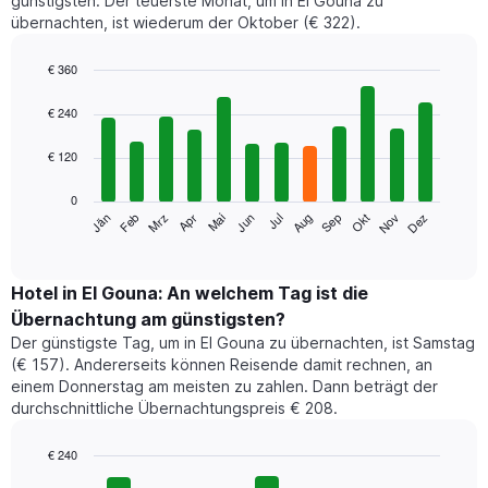
günstigsten. Der teuerste Monat, um in El Gouna zu
übernachten, ist wiederum der Oktober (€ 322).
€ 360
Bar
Chart
graphic.
chart
€ 240
with
12
€ 120
bars.
0
Das
Jän
Feb
Mrz
Apr
Mai
Jun
Jul
Aug
Sep
Okt
Nov
Dez
folgende
End
of
Diagramm
interactive
zeigt
chart
den
Hotel in El Gouna: An welchem Tag ist die
durchschnittlichen
Übernachtung am günstigsten?
Zimmerpreis
Der günstigste Tag, um in El Gouna zu übernachten, ist Samstag
im
(€ 157). Andererseits können Reisende damit rechnen, an
jeweiligen
einem Donnerstag am meisten zu zahlen. Dann beträgt der
Monat
durchschnittliche Übernachtungspreis € 208.
an.
Das
Diagramm
€ 240
hat
Bar
Chart