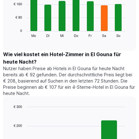
1
graphic.
chart
€ 160
with
X-
7
Achse,
€ 80
bars.
die
die
Das
0
Monate
folgende
Mo
Di
Mi
Do
Fr
Sa
So
End
anzeigt.
of
Diagramm
Das
interactive
zeigt
chart
Diagramm
den
Wie viel kostet ein Hotel-Zimmer in El Gouna für
hat
durchschnittlichen
1
heute Nacht?
Preis
Y-
Nutzer haben Preise ab Hotels in El Gouna für heute Nacht
eines
Achse,
bereits ab € 92 gefunden. Der durchschnittliche Preis liegt bei
Zimmers
die
€ 208, basierend auf Suchen in den letzten 72 Stunden. Die
für
den
Preise beginnen ab € 107 für ein 4-Sterne-Hotel in El Gouna für
den
durchschnittlichen
heute Nacht.
jeweiligen
Zimmerpreis
Wochentag.
anzeigt.
Das
€ 300
Diagramm
Bar
Chart
hat
graphic.
chart
1
with
€ 200
3
X-
bars.
Achse,