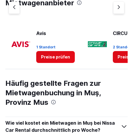
Mietwagenanbieter
Avis
CIRCUL
1 Standort
2 Standor
Preise prüfen
Preise
Häufig gestellte Fragen zur
Mietwagenbuchung in Muş,
Provinz Mus
Wie viel kostet ein Mietwagen in Muş bei Nissa
Car Rental durchschnittlich pro Woche?