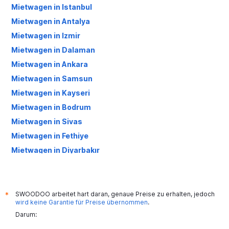
Mietwagen in Istanbul
Mietwagen in Antalya
Mietwagen in Izmir
Mietwagen in Dalaman
Mietwagen in Ankara
Mietwagen in Samsun
Mietwagen in Kayseri
Mietwagen in Bodrum
Mietwagen in Sivas
Mietwagen in Fethiye
Mietwagen in Diyarbakır
Mietwagen in Konya
Mietwagen in Trabzon
Mietwagen in Erzincan
SWOODOO arbeitet hart daran, genaue Preise zu erhalten, jedoch
*
wird keine Garantie für Preise übernommen
.
Mietwagen in Bursa
Darum:
Mietwagen in Alanya