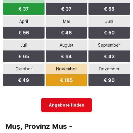
€ 37
€ 37
€ 55
April
Mai
Juni
€ 56
€ 46
€ 50
Juli
August
September
€ 65
€ 64
€ 43
Oktober
November
Dezember
€ 49
€ 185
€ 90
Angebote finden
Muş, Provinz Mus -