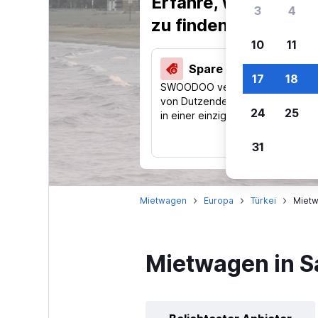
Erfahre, warum uns
3
4
zu finden.
10
11
Spare 40 % und mehr
17
18
SWOODOO vergleicht Preise
von Dutzenden Reise-Websites
24
25
in einer einzigen Suche.
31
Mietwagen
Europa
Türkei
Mietw
Mietwagen in 