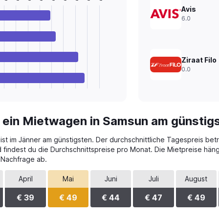
Avis
6.0
Ziraat Filo
0.0
t ein Mietwagen in Samsun am günstig
st im Jänner am günstigsten. Der durchschnittliche Tagespreis beträ
 findest du die Durchschnittspreise pro Monat. Die Mietpreise hä
 Nachfrage ab.
April
Mai
Juni
Juli
August
€ 39
€ 49
€ 44
€ 47
€ 49