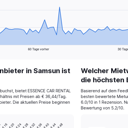
60 Tage vorher
30 Tag
bieter in Samsun ist
Welcher Miet
die höchsten
 buchst, bietet ESSENCE CAR RENTAL
Basierend auf dem Feed
hältnis mit Preisen ab € 36,44/Tag.
besten bewertete Mietu
nbieter. Die aktuellen Preise beginnen
6.0/10 in 1 Rezension. N
Bewertung von 5.2/10.
2
€ 16
€ 20
€ 24
€ 28
€ 32
€ 36
€ 40
€ 44
€ 48