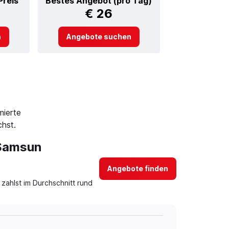
Preis
Bestes Angebot (pro Tag)
€ 26
n
Angebote suchen
mierte
hst.
 Samsun
Angebote finden
zahlst im Durchschnitt rund