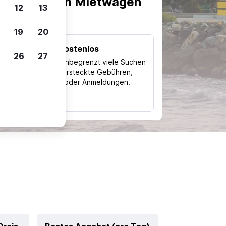
scheiden, um Mietwagen
12
13
19
20
Kostenlos
26
27
Trips
Nutze unbegrenzt viele Suchen
ohne versteckte Gebühren,
ch
Kosten oder Anmeldungen.
typ