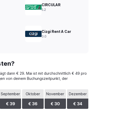
CIRCULAR
5.2
Cizgi Rent A Car
0.0
sten?
gt dann € 29. Mai ist mit durchschnittlich € 49 pro
ngen von deinem Buchungszeitpunkt, der
September
Oktober
November
Dezember
€ 39
€ 36
€ 30
€ 34