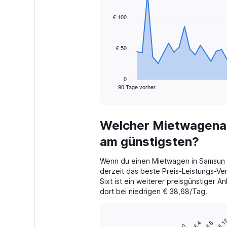
graphic.
with
91
€ 100
data
points.
€ 50
The
chart
has
1
0
90 Tage vorher
X
End
of
axis
interactive
displaying
chart
categories.
Welcher Mietwagenan
Range:
91
am günstigsten?
categories.
The
Wenn du einen Mietwagen in Samsun
chart
derzeit das beste Preis-Leistungs-Ver
has
Sixt ist ein weiterer preisgünstiger A
1
dort bei niedrigen € 38,68/Tag.
Y
axis
displaying
€ 1
values.
€ 4
€ 8
Bar
Chart
0