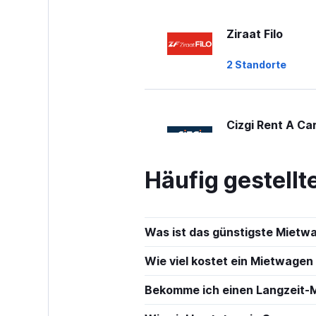
Ziraat Filo
2 Standorte
Cizgi Rent A Ca
1 Standort
Häufig gestell
DMR Car
Was ist das günstigste Miet
1 Standort
Wie viel kostet ein Mietwagen
Bekomme ich einen Langzeit-
GRS