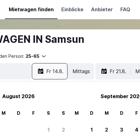
Mietwagen finden
Einblicke
Anbieter
FAQ
WAGEN IN Samsun
nden Person:
25-65
Fr 14.8.
Mittags
Fr 21.8.
M
August 2026
September 202
M
D
F
S
S
M
D
M
D
F
1
2
1
2
3
4