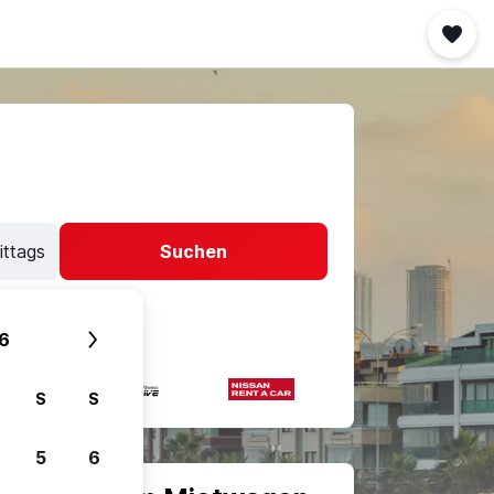
ittags
Suchen
6
S
S
5
6