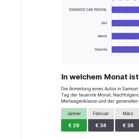
Range:
graphic.
chart
with
0
ESSENCE CAR RENTAL
4
to
bars.
150.
Sixt
The
chart
Alamo
has
1
Garenta
X
End
of
axis
interactive
displaying
chart
categories.
In welchem Monat is
Range:
4
Die Anmietung eines Autos in Samsun i
categories.
The
Tag der teuerste Monat. Nachfolgend
chart
Mietwagenklasse und der generellen
has
1
Jänner
Februar
März
Y
axis
€ 29
€ 34
€ 38
displaying
values.