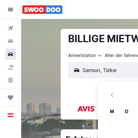
Flüge
BILLIGE MIET
Hotels
Mietwagen
Anmietstation
Alter der fahre
Pauschalreisen
Explore
Trips
M
D
Deutsch