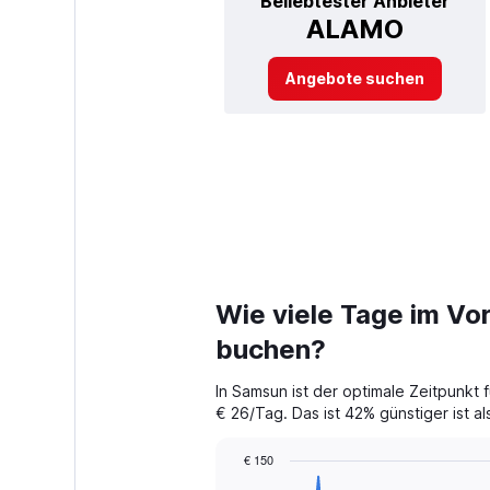
Beliebtester Anbieter
ALAMO
Angebote suchen
Wie viele Tage im Vo
buchen?
In Samsun ist der optimale Zeitpunkt
€ 26/Tag. Das ist 42% günstiger ist al
€ 150
Chart
Chart