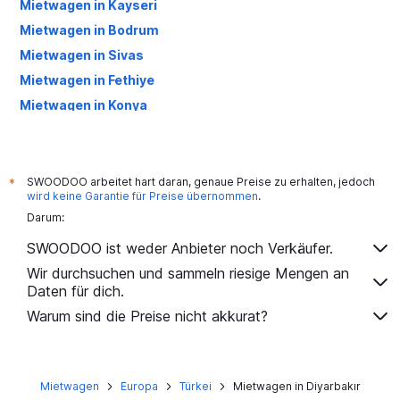
Mietwagen in Kayseri
Mietwagen in Bodrum
Mietwagen in Sivas
Mietwagen in Fethiye
Mietwagen in Konya
Mietwagen in Trabzon
Mietwagen in Erzincan
Mietwagen in Bursa
SWOODOO arbeitet hart daran, genaue Preise zu erhalten, jedoch
*
wird keine Garantie für Preise übernommen
.
Mietwagen in Alanya
Darum:
Mietwagen in Edremit
SWOODOO ist weder Anbieter noch Verkäufer.
Mietwagen in Elazığ
Wir durchsuchen und sammeln riesige Mengen an
Mietwagen in Mardin
Daten für dich.
Mietwagen in Batman
Warum sind die Preise nicht akkurat?
Mietwagen in Malatya
Mietwagen in Gaziantep
Mietwagen in Antakya
Mietwagen
Europa
Türkei
Mietwagen in Diyarbakır