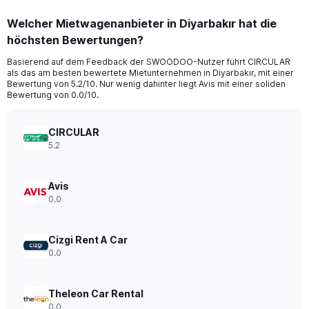
displaying
chart
categories.
Welcher Mietwagenanbieter in Diyarbakır hat die
Range:
höchsten Bewertungen?
91
categories.
Basierend auf dem Feedback der SWOODOO-Nutzer führt CIRCULAR
The
als das am besten bewertete Mietunternehmen in Diyarbakır, mit einer
chart
Bewertung von 5.2/10. Nur wenig dahinter liegt Avis mit einer soliden
has
Bewertung von 0.0/10.
1
Y
axis
CIRCULAR
displaying
5.2
values.
Range:
0
Avis
to
0.0
150.
Cizgi Rent A Car
0.0
Theleon Car Rental
0.0