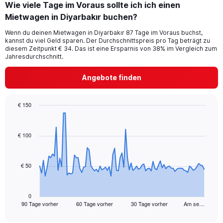
Wie viele Tage im Voraus sollte ich ich einen
Mietwagen in Diyarbakır buchen?
Wenn du deinen Mietwagen in Diyarbakır 87 Tage im Voraus buchst,
kannst du viel Geld sparen. Der Durchschnittspreis pro Tag beträgt zu
diesem Zeitpunkt € 34. Das ist eine Ersparnis von 38% im Vergleich zum
Jahresdurchschnitt.
Angebote finden
€ 150
Chart
Chart
graphic.
with
91
€ 100
data
points.
€ 50
The
chart
has
1
0
90 Tage vorher
60 Tage vorher
30 Tage vorher
Am se…
X
End
of
axis
interactive