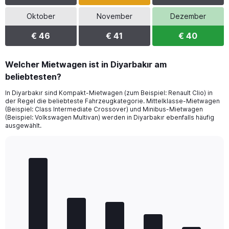
Oktober
November
Dezember
€ 46
€ 41
€ 40
Welcher Mietwagen ist in Diyarbakır am
beliebtesten?
In Diyarbakır sind Kompakt-Mietwagen (zum Beispiel: Renault Clio) in
der Regel die beliebteste Fahrzeugkategorie. Mittelklasse-Mietwagen
(Beispiel: Class Intermediate Crossover) und Minibus-Mietwagen
(Beispiel: Volkswagen Multivan) werden in Diyarbakır ebenfalls häufig
ausgewählt.
Bar
Chart
graphic.
chart
with
5
bars.
The
chart