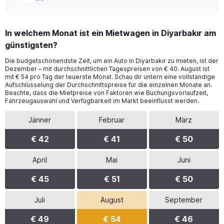
In welchem Monat ist ein Mietwagen in Diyarbakır am
günstigsten?
Die budgetschonendste Zeit, um ein Auto in Diyarbakır zu mieten, ist der
Dezember – mit durchschnittlichen Tagespreisen von € 40. August ist
mit € 54 pro Tag der teuerste Monat. Schau dir untern eine vollständige
Aufschlüsselung der Durchschnittspreise für die einzelnen Monate an.
Beachte, dass die Mietpreise von Faktoren wie Buchungsvorlaufzeit,
Fahrzeugauswahl und Verfügbarkeit im Markt beeinflusst werden.
Jänner
Februar
März
€ 42
€ 41
€ 50
April
Mai
Juni
€ 45
€ 51
€ 50
Juli
August
September
€ 49
€ 54
€ 46