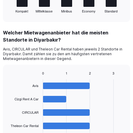
has
1
Kompakt
Mittelklasse
Minibus
Economy
Standard
X
End
of
axis
interactive
displaying
chart
categories.
Welcher Mietwagenanbieter hat die meisten
Range:
Standorte in Diyarbakır?
5
categories.
Avis, CIRCULAR und Theleon Car Rental haben jeweils 2 Standorte in
The
Diyarbakır. Damit zählen sie zu den am häufigsten vertretenen
chart
Mietwagenanbietern in dieser Gegend.
has
1
0
1
2
3
Y
Bar
Chart
axis
graphic.
chart
displaying
Avis
with
values.
4
Range:
bars.
Cizgi Rent A Car
0
to
The
CIRCULAR
45.
chart
has
1
Theleon Car Rental
X
End