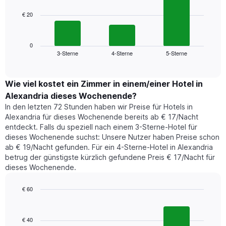
die
€ 20
Das
die
folgende
Wochentage
Diagramm
anzeigt.
zeigt
0
Das
3-Sterne
4-Sterne
5-Sterne
den
End
Diagramm
of
durchschnittlichen
hat
interactive
Zimmerpreis,
chart
1
der
Wie viel kostet ein Zimmer in einem/einer Hotel in
Y-
für
Achse,
Alexandria dieses Wochenende?
heute
die
In den letzten 72 Stunden haben wir Preise für Hotels in
Nacht
den
Alexandria für dieses Wochenende bereits ab € 17/Nacht
in
durchschnittlichen
entdeckt. Falls du speziell nach einem 3-Sterne-Hotel für
den
Zimmerpreis
dieses Wochenende suchst: Unsere Nutzer haben Preise schon
letzten
anzeigt.
ab € 19/Nacht gefunden. Für ein 4-Sterne-Hotel in Alexandria
3
betrug der günstigste kürzlich gefundene Preis € 17/Nacht für
Tagen
dieses Wochenende.
gefunden
wurde,
aggregiert
€ 60
nach
Bar
Chart
Sternebewertung.
graphic.
chart
with
Das
€ 40
3