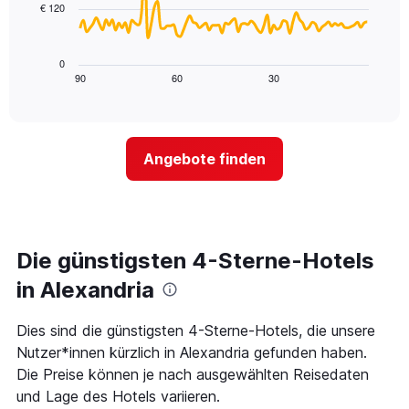
1
in
€ 120
X-
Das
den
Achse,
folgende
letzten
die
Diagramm
3
0
die
zeigt,
Tagen
90
60
30
End
Hotelkategorien
of
wie
anzeigt.
interactive
nach
sich
chart
Sternen
der
anzeigt
Preis
Das
Angebote finden
für
Diagramm
ein
hat
Zimmer
1
ändert,
Y-
je
Achse,
näher
Die günstigsten 4-Sterne-Hotels
die
das
den
Aufenthaltsdatum
in Alexandria
durchschnittlichen
rückt.
Zimmerpreis
Das
Dies sind die günstigsten 4-Sterne-Hotels, die unsere
an
Diagramm
diesem
Nutzer*innen kürzlich in Alexandria gefunden haben.
hat
Wochenende
1
Die Preise können je nach ausgewählten Reisedaten
anzeigt,
X-
und Lage des Hotels variieren.
der
Achse,