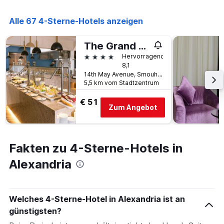
in
die
den
die
Alle 67 4-Sterne-Hotels anzeigen
letzten
Anzahl
3
der
Tagen
The Grand Plaza Hotel Smouha
Tage
gefunden
vor
4 Sterne
Hervorragend
wurde.
dem
8,1
Aufenthalt
14th May Avenue, Smouha, Alexandria, Ägypten
5,5 km vom Stadtzentrum
anzeigt
Das
€ 51
Diagramm
Zum Angebot
hat
1
Y-
Achse,
Fakten zu 4-Sterne-Hotels in
die
den
Alexandria
durchschnittlichen
Zimmerpreis
anzeigt
Welches 4-Sterne-Hotel in Alexandria ist an
günstigsten?