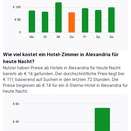
Bar
Chart
1
graphic.
chart
€ 160
with
X-
7
Achse,
€ 80
bars.
die
die
Das
0
Monate
folgende
Mo
Di
Mi
Do
Fr
Sa
So
End
anzeigt.
of
Diagramm
Das
interactive
zeigt
chart
Diagramm
den
Wie viel kostet ein Hotel-Zimmer in Alexandria für
hat
durchschnittlichen
1
heute Nacht?
Preis
Y-
Nutzer haben Preise ab Hotels in Alexandria für heute Nacht
eines
Achse,
bereits ab € 14 gefunden. Der durchschnittliche Preis liegt bei
Zimmers
die
€ 111, basierend auf Suchen in den letzten 72 Stunden. Die
für
den
Preise beginnen ab € 14 für ein 4-Sterne-Hotel in Alexandria für
den
durchschnittlichen
heute Nacht.
jeweiligen
Zimmerpreis
Wochentag.
anzeigt.
Das
€ 60
Diagramm
Bar
Chart
hat
graphic.
chart
1
with
€ 40
3
X-
bars.
Achse,