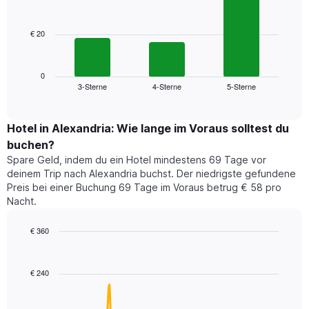
Diagramm
bars.
hat
1
€ 20
Das
X-
folgende
Achse,
Diagramm
die
zeigt
0
die
3-Sterne
4-Sterne
5-Sterne
den
End
Hotelkategorien
of
durchschnittlichen
nach
interactive
Zimmerpreis
chart
Sternen
für
Hotel in Alexandria: Wie lange im Voraus solltest du
anzeigt
dieses
buchen?
Das
Wochenende
Diagramm
Spare Geld, indem du ein Hotel mindestens 69 Tage vor
in
hat
deinem Trip nach Alexandria buchst. Der niedrigste gefundene
den
1
Preis bei einer Buchung 69 Tage im Voraus betrug € 58 pro
letzten
Y-
Nacht.
3
Achse,
Tagen,
die
€ 360
aggregiert
den
nach
Line
Chart
durchschnittlichen
graphic.
chart
Sternebewertung.
Zimmerpreis
with
Das
€ 240
für
90
Diagramm
heute
data
hat
points.
Nacht