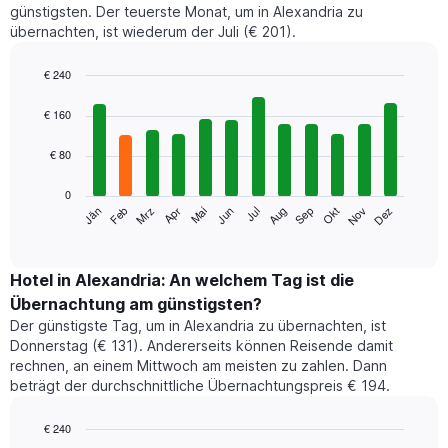
günstigsten. Der teuerste Monat, um in Alexandria zu
übernachten, ist wiederum der Juli (€ 201).
€ 240
Bar
Chart
graphic.
chart
€ 160
with
12
€ 80
bars.
0
Das
Jän
Feb
Mrz
Apr
Mai
Jun
Jul
Aug
Sep
Okt
Nov
Dez
folgende
End
of
Diagramm
interactive
zeigt
chart
den
Hotel in Alexandria: An welchem Tag ist die
durchschnittlichen
Übernachtung am günstigsten?
Zimmerpreis
Der günstigste Tag, um in Alexandria zu übernachten, ist
im
Donnerstag (€ 131). Andererseits können Reisende damit
jeweiligen
rechnen, an einem Mittwoch am meisten zu zahlen. Dann
Monat
beträgt der durchschnittliche Übernachtungspreis € 194.
an.
Das
Diagramm
€ 240
hat