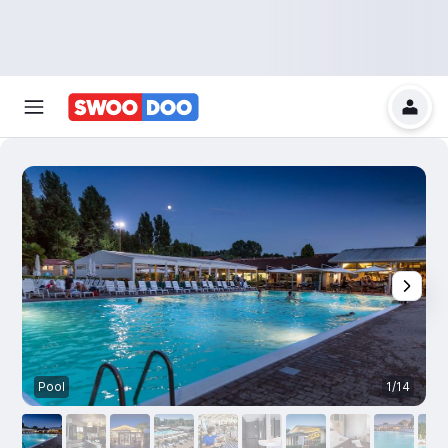
Pool
1/14