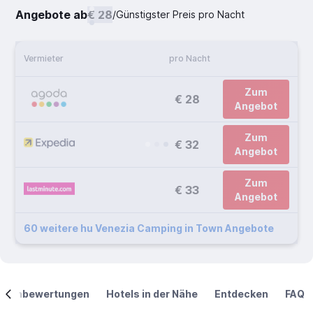
Angebote ab
€ 28
/
Günstigster Preis pro Nacht
Vermieter
pro Nacht
Zum
€ 28
Angebot
Zum
€ 32
Angebot
Zum
€ 33
Angebot
60 weitere hu Venezia Camping in Town Angebote
ndenbewertungen
Hotels in der Nähe
Entdecken
FAQ