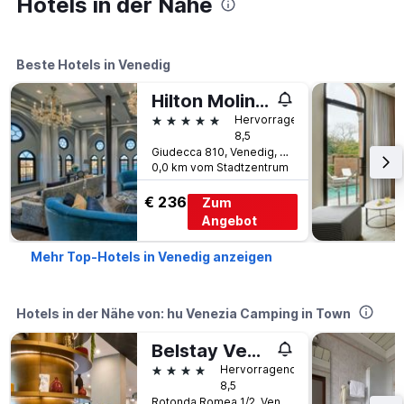
Hotels in der Nähe
Beste Hotels in Venedig
Hilton Molino Stucky Venice
5 Sterne
Hervorragend
8,5
Giudecca 810, Venedig, Venetien, Italien
0,0 km vom Stadtzentrum
€ 236
Zum
Angebot
Mehr Top-Hotels in Venedig anzeigen
Hotels in der Nähe von: hu Venezia Camping in Town
Belstay Venezia Mestre
4 Sterne
Hervorragend
8,5
Rotonda Romea 1/2, Venedig, Venetien, Italien