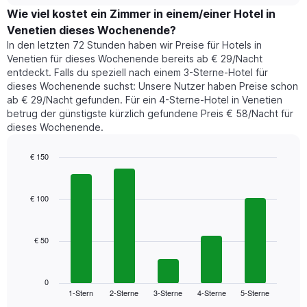
1
der
Wie viel kostet ein Zimmer in einem/einer Hotel in
Y-
für
Achse,
Venetien dieses Wochenende?
heute
die
In den letzten 72 Stunden haben wir Preise für Hotels in
Nacht
den
Venetien für dieses Wochenende bereits ab € 29/Nacht
in
durchschnittlichen
entdeckt. Falls du speziell nach einem 3-Sterne-Hotel für
den
Zimmerpreis
dieses Wochenende suchst: Unsere Nutzer haben Preise schon
letzten
anzeigt.
ab € 29/Nacht gefunden. Für ein 4-Sterne-Hotel in Venetien
3
betrug der günstigste kürzlich gefundene Preis € 58/Nacht für
Tagen
dieses Wochenende.
gefunden
wurde,
aggregiert
€ 150
nach
Bar
Chart
Sternebewertung.
graphic.
chart
with
Das
€ 100
5
Diagramm
bars.
hat
1
€ 50
Das
X-
folgende
Achse,
Diagramm
die
zeigt
0
die
1-Stern
2-Sterne
3-Sterne
4-Sterne
5-Sterne
den
End
Hotelkategorien
of