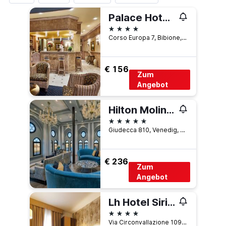
Palace Hotel Regina
4 Sterne
Corso Europa 7, Bibione, Venetien, Italien
€ 156
Zum
Angebot
Hilton Molino Stucky Venice
5 Sterne
Giudecca 810, Venedig, Venetien, Italien
€ 236
Zum
Angebot
Lh Hotel Sirio Venice
4 Sterne
Via Circonvallazione 109, Venedig, Venetien, Italien