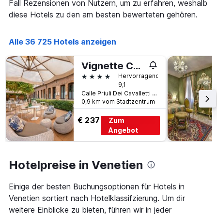
Aufenthalt
Fall Rezensionen von Nutzern, um zu erfahren, weshalb
anzeigt
diese Hotels zu den am besten bewerteten gehören.
Das
Diagramm
hat
Alle 36 725 Hotels anzeigen
1
Y-
Vignette Collection The Venice Times Hotel by IHG
Achse,
die
4 Sterne
Hervorragend
den
9,1
durchschnittlichen
Calle Priuli Dei Cavalletti 99/D, Venedig, Venetien, Italien
0,9 km vom Stadtzentrum
Zimmerpreis
anzeigt
€ 237
Zum
Angebot
Hotelpreise in Venetien
Einige der besten Buchungsoptionen für Hotels in
Venetien sortiert nach Hotelklassifzierung. Um dir
weitere Einblicke zu bieten, führen wir in jeder