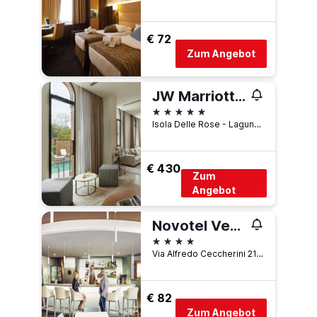
€ 72
Zum Angebot
JW Marriott Venice Resort & Spa
5 Sterne
Isola Delle Rose - Laguna Di San Marco Po Box 731, Venedig, Venetien, Italien
€ 430
Zum
Angebot
Novotel Venezia Mestre Castellana
4 Sterne
Via Alfredo Ceccherini 21, Venedig, Venetien, Italien
€ 82
Zum Angebot