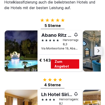
Hotelklassifizierung auch die beliebtesten Hotels und
die Hotels mit der besten Leistung auf.
5 Sterne
5 Sterne
Abano Ritz Hotel Terme
5 Sterne
Hervorragend
8,3
Via Monteortone 19, Abano Terme, Venetien, Italien
€ 143
Zum
Angebot
4 Sterne
4 Sterne
Lh Hotel Sirio Venice
4 Sterne
Hervorragend
8,1