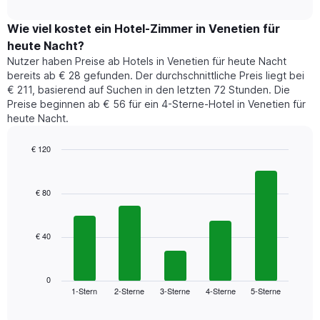
Das
interactive
Doppelzimmers
zeigt
chart
Diagramm
in
den
Wie viel kostet ein Hotel-Zimmer in Venetien für
hat
den
durchschnittlichen
1
heute Nacht?
letzten
Preis
Y-
Nutzer haben Preise ab Hotels in Venetien für heute Nacht
3
eines
Achse,
bereits ab € 28 gefunden. Der durchschnittliche Preis liegt bei
Tagen
Zimmers
die
anzeigt.
€ 211, basierend auf Suchen in den letzten 72 Stunden. Die
für
den
Preise beginnen ab € 56 für ein 4-Sterne-Hotel in Venetien für
den
durchschnittlichen
heute Nacht.
jeweiligen
Zimmerpreis
Wochentag.
anzeigt.
Das
€ 120
Diagramm
Bar
Chart
hat
graphic.
chart
1
with
€ 80
5
X-
bars.
Achse,
die
€ 40
Das
die
folgende
Wochentage
Diagramm
anzeigt.
zeigt
0
Das
1-Stern
2-Sterne
3-Sterne
4-Sterne
5-Sterne
den
End
Diagramm
of
durchschnittlichen
hat
interactive
Zimmerpreis,
chart