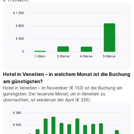
€ 1 200
Bar
Chart
graphic.
chart
€ 800
with
4
€ 400
bars.
Das
0
folgende
1-Stern
3-Sterne
4-Sterne
5-Sterne
End
of
Diagramm
interactive
zeigt
chart
den
Hotel in Venetien – in welchem Monat ist die Buchung
durchschnittlichen
am günstigsten?
Preis
Hotel in Venetien – im November (€ 153) ist die Buchung am
für
günstigsten. Der teuerste Monat, um in Venetien zu
ein
übernachten, ist wiederum der April (€ 326).
Doppelzimmer
der
letzten
€ 360
3
Bar
Chart
Tage,
graphic.
chart
€ 240
with
aggregiert
12