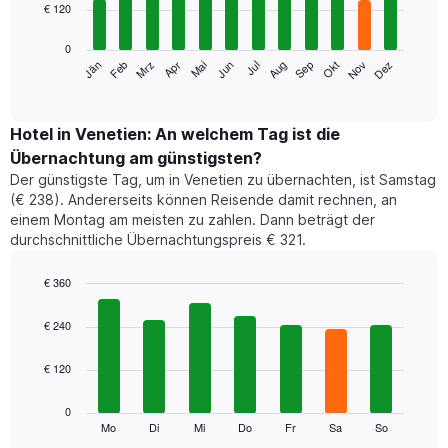
nach
€ 120
bars.
Sternebewertung.
Das
0
Das
Diagramm
Jän
Feb
Mrz
Apr
Mai
Jun
Jul
Aug
Sep
Okt
Nov
Dez
folgende
End
hat
of
Diagramm
1
interactive
zeigt
chart
X-
den
Hotel in Venetien: An welchem Tag ist die
Achse,
durchschnittlichen
die
Übernachtung am günstigsten?
Zimmerpreis
die
Der günstigste Tag, um in Venetien zu übernachten, ist Samstag
im
Hotelkategorien
(€ 238). Andererseits können Reisende damit rechnen, an
jeweiligen
nach
einem Montag am meisten zu zahlen. Dann beträgt der
Monat
Sternen
durchschnittliche Übernachtungspreis € 321.
an.
anzeigt.
Das
Das
Diagramm
€ 360
Diagramm
hat
Bar
hat
Chart
1
graphic.
chart
€ 240
1
with
X-
Y-
7
Achse,
Achse,
€ 120
bars.
die
die
die
den
Das
0
Monate
Durchschnittspreis
folgende
Mo
Di
Mi
Do
Fr
Sa
So
End
anzeigt.
eines
of
Diagramm