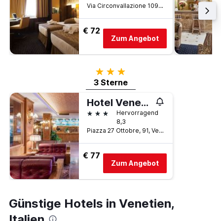
Via Circonvallazione 109, Venedig, Venetien, Italien
€ 72
Zum Angebot
3 Sterne
3 Sterne
Hotel Venezia
3 Sterne
Hervorragend
8,3
Piazza 27 Ottobre, 91, Venedig, Venetien, Italien
€ 77
Zum Angebot
Günstige Hotels in Venetien,
Italien