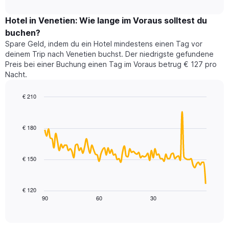
durchschnittlichen
nach
interactive
Zimmerpreis
chart
Sternen
für
Hotel in Venetien: Wie lange im Voraus solltest du
anzeigt
dieses
buchen?
Das
Wochenende
Diagramm
Spare Geld, indem du ein Hotel mindestens einen Tag vor
in
hat
deinem Trip nach Venetien buchst. Der niedrigste gefundene
den
1
Preis bei einer Buchung einen Tag im Voraus betrug € 127 pro
letzten
Y-
Nacht.
3
Achse,
Tagen,
die
€ 210
aggregiert
den
nach
Line
Chart
durchschnittlichen
graphic.
chart
Sternebewertung.
Zimmerpreis
with
Das
€ 180
für
90
Diagramm
heute
data
hat
points.
Nacht
1
in
€ 150
X-
Das
den
Achse,
folgende
letzten
die
Diagramm
3
€ 120
die
zeigt,
Tagen
90
60
30
End
Hotelkategorien
of
wie
anzeigt.
interactive
nach
sich
chart
Sternen
der