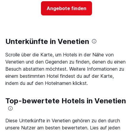
anzeigt
Preis
Das
Angebote finden
für
Diagramm
ein
hat
Zimmer
1
ändert,
Y-
je
Achse,
näher
Unterkünfte in Venetien
die
das
den
Aufenthaltsdatum
durchschnittlichen
Scrolle über die Karte, um Hotels in der Nähe von
rückt.
Zimmerpreis
Das
Venetien und den Gegenden zu finden, denen du einen
an
Diagramm
Besuch abstatten möchtest. Weitere Informationen zu
diesem
hat
Wochenende
einem bestimmten Hotel findest du auf der Karte,
1
anzeigt,
indem du auf den Hotelnamen klickst.
X-
der
Achse,
in
die
den
Top-bewertete Hotels in Venetien
die
letzten
Anzahl
3
der
Tagen
Tage
Diese Unterkünfte in Venetien gehören zu den durch
gefunden
vor
wurde.
unsere Nutzer am besten bewerteten. Lies auf jeden
dem