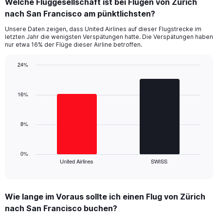
Welche Fluggesellschaft ist bei Flügen von Zürich
Range:
nach San Francisco am pünktlichsten?
7
categories.
Unsere Daten zeigen, dass United Airlines auf dieser Flugstrecke im
The
letzten Jahr die wenigsten Verspätungen hatte. Die Verspätungen haben
chart
nur etwa 16% der Flüge dieser Airline betroffen.
has
1
24%
Y
Bar
Chart
axis
graphic.
chart
displaying
with
16%
values.
2
Range:
bars.
0
8%
to
The
30.
chart
has
1
0%
United Airlines
SWISS
X
End
of
axis
interactive
displaying
chart
categories.
Wie lange im Voraus sollte ich einen Flug von Zürich
Range:
nach San Francisco buchen?
2
categories.