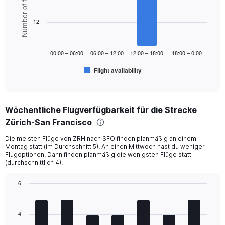
Number of flights
with
Range:
6
bars.
0
12
to
The
900.
chart
00:00 – 06:00
06:00 – 12:00
12:00 – 18:00
18:00 – 0:00
has
1
Flight availability
X
End
of
axis
interactive
displaying
chart
categories.
Wöchentliche Flugverfügbarkeit für die Strecke
Range:
Zürich-San Francisco
6
categories.
Die meisten Flüge von ZRH nach SFO finden planmäßig an einem
The
Montag statt (im Durchschnitt 5). An einen Mittwoch hast du weniger
chart
Flugoptionen. Dann finden planmäßig die wenigsten Flüge statt
has
(durchschnittlich 4).
1
Y
6
axis
Bar
Chart
displaying
graphic.
chart
Number
with
4
of
7