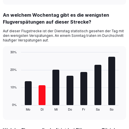
axis
interactive
displaying
chart
categories.
An welchem Wochentag gibt es die wenigsten
Range:
Flugverspätungen auf dieser Strecke?
1
categories.
Auf dieser Flugstrecke ist der Dienstag statistisch gesehen der Tag mit
The
den wenigsten Verspätungen. An einem Sonntag traten im Durchschnitt
chart
häufiger Verspätungen auf.
has
1
30%
Y
Bar
Chart
axis
graphic.
chart
displaying
with
20%
values.
7
Range:
bars.
0
10%
to
The
24.
chart
has
1
0%
Mo
Di
Mi
Do
Fr
Sa
So
X
End
of
axis
interactive
displaying
chart
categories.