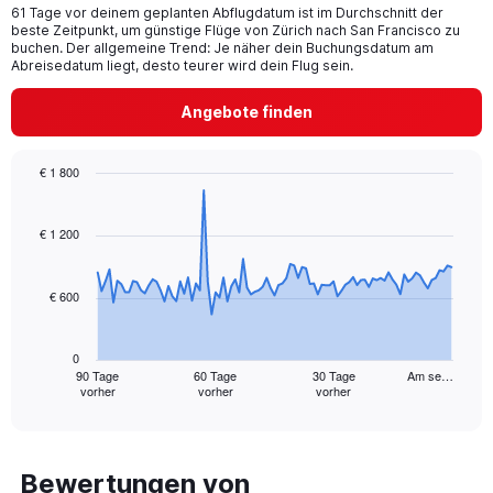
61 Tage vor deinem geplanten Abflugdatum ist im Durchschnitt der
The
beste Zeitpunkt, um günstige Flüge von Zürich nach San Francisco zu
chart
buchen. Der allgemeine Trend: Je näher dein Buchungsdatum am
has
Abreisedatum liegt, desto teurer wird dein Flug sein.
1
Y
Angebote finden
axis
displaying
values.
€ 1 800
Range:
Chart
Chart
0
graphic.
with
to
91
€ 1 200
24.
data
points.
€ 600
The
chart
has
0
1
90 Tage
60 Tage
30 Tage
Am se…
vorher
vorher
vorher
X
End
of
axis
interactive
displaying
chart
categories.
Range:
Bewertungen von