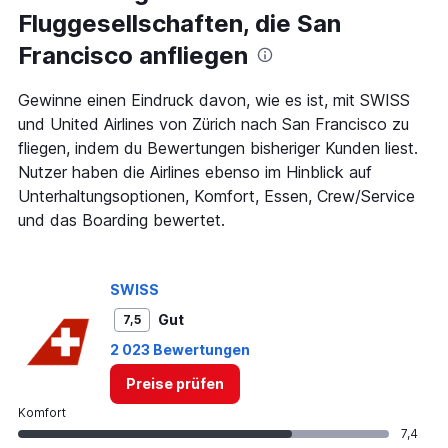
91
Fluggesellschaften, die San
categories.
The
Francisco anfliegen
chart
has
1
Gewinne einen Eindruck davon, wie es ist, mit SWISS
Y
und United Airlines von Zürich nach San Francisco zu
axis
fliegen, indem du Bewertungen bisheriger Kunden liest.
displaying
Nutzer haben die Airlines ebenso im Hinblick auf
values.
Range:
Unterhaltungsoptionen, Komfort, Essen, Crew/Service
0
und das Boarding bewertet.
to
1800.
SWISS
Gut
7,5
2 023 Bewertungen
Preise prüfen
Komfort
7,4