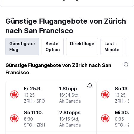
Günstige Flugangebote von Zürich
nach San Francisco
Günstigster
Beste
Direktflüge
Last-
N
Flug
Option
Minute
Hi
Günstige Flugangebote von Zürich nach San
Francisco
Fr 25.9.
1 Stopp
So 13.9.
13:25
16:34 Std.
13:25
ZRH
-
SFO
Air Canada
ZRH
-
SF
So 11.10.
2 Stopps
Mi 30.9.
8:30
18:15 Std.
0:35
SFO
-
ZRH
Air Canada
SFO
-
ZR