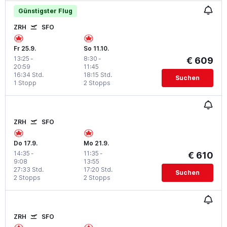
Günstigster Flug
ZRH
SFO
Fr 25.9.
So 11.10.
13:25
-
8:30
-
€ 609
20:59
11:45
16:34 Std.
18:15 Std.
Suchen
1 Stopp
2 Stopps
ZRH
SFO
Do 17.9.
Mo 21.9.
14:35
-
11:35
-
€ 610
9:08
13:55
27:33 Std.
17:20 Std.
Suchen
2 Stopps
2 Stopps
ZRH
SFO