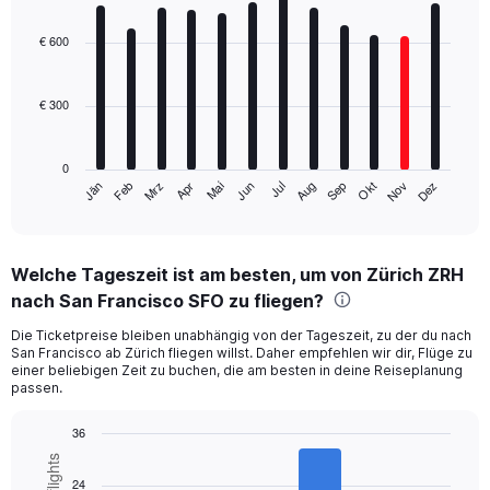
Bar
Chart
graphic.
chart
with
€ 600
12
bars.
€ 300
The
chart
has
0
1
Mrz
Jun
Sep
Dez
Jän
Apr
Jul
Okt
Feb
Mai
Aug
Nov
X
End
of
axis
interactive
displaying
chart
categories.
Welche Tageszeit ist am besten, um von Zürich ZRH
Range:
nach San Francisco SFO zu fliegen?
12
categories.
Die Ticketpreise bleiben unabhängig von der Tageszeit, zu der du nach
The
San Francisco ab Zürich fliegen willst. Daher empfehlen wir dir, Flüge zu
chart
einer beliebigen Zeit zu buchen, die am besten in deine Reiseplanung
has
passen.
1
Y
36
axis
Bar
Chart
displaying
graphic.
chart
24
values.