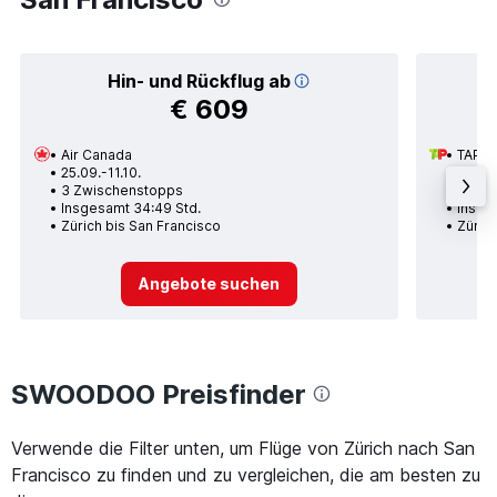
Hin- und Rückflug ab
€ 609
Air Canada
TAP A
25.09.-11.10.
18.12.
3 Zwischenstopps
1 Zwi
Insgesamt 34:49 Std.
Insge
Zürich bis San Francisco
Zürich
Angebote suchen
SWOODOO Preisfinder
Verwende die Filter unten, um Flüge von Zürich nach San
Francisco zu finden und zu vergleichen, die am besten zu