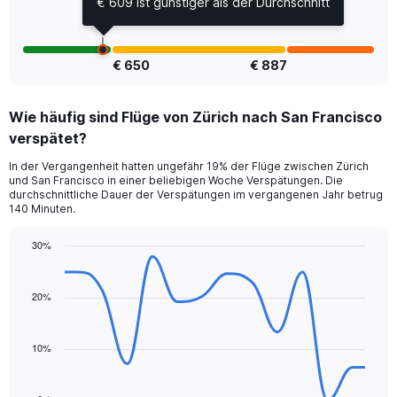
€ 609 ist günstiger als der Durchschnitt
6.
€ 650
€ 887
Wie häufig sind Flüge von Zürich nach San Francisco
verspätet?
In der Vergangenheit hatten ungefähr 19% der Flüge zwischen Zürich
und San Francisco in einer beliebigen Woche Verspätungen. Die
durchschnittliche Dauer der Verspätungen im vergangenen Jahr betrug
140 Minuten.
30%
Line
Chart
graphic.
chart
with
20%
14
data
points.
10%
The
chart