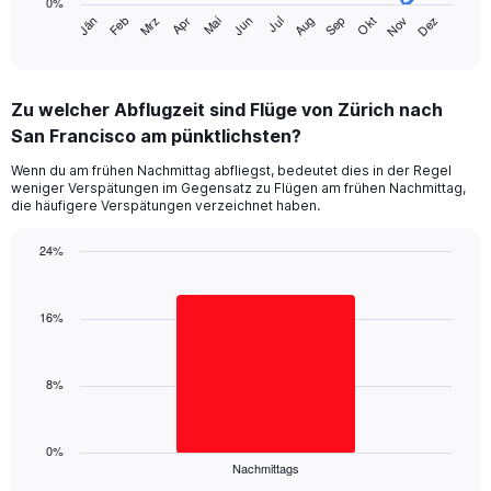
0%
has
Jän
Feb
Mrz
Apr
Mai
Jun
Jul
Aug
Sep
Okt
Nov
Dez
1
End
of
X
interactive
axis
chart
displaying
Zu welcher Abflugzeit sind Flüge von Zürich nach
categories.
Range:
San Francisco am pünktlichsten?
14
Wenn du am frühen Nachmittag abfliegst, bedeutet dies in der Regel
categories.
weniger Verspätungen im Gegensatz zu Flügen am frühen Nachmittag,
The
die häufigere Verspätungen verzeichnet haben.
chart
has
24%
1
Bar
Y
Chart
graphic.
chart
axis
with
16%
displaying
1
values.
bar.
Range:
0
8%
The
to
chart
30.
has
1
0%
Nachmittags
X
End
of