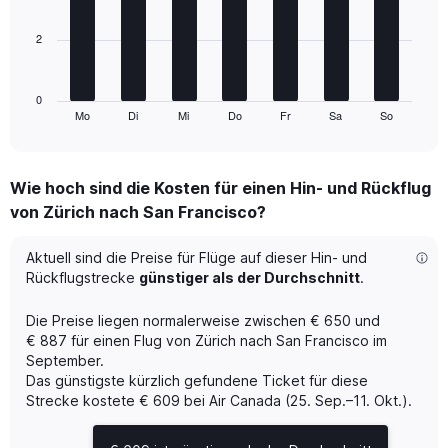
bars.
flights.
Range:
2
The
0
chart
to
has
36.
1
0
Mo
Di
Mi
Do
Fr
Sa
So
X
End
of
axis
interactive
displaying
chart
categories.
Wie hoch sind die Kosten für einen Hin- und Rückflug
Range:
von Zürich nach San Francisco?
7
categories.
The
Aktuell sind die Preise für Flüge auf dieser Hin- und
chart
Rückflugstrecke
günstiger als der Durchschnitt
.
has
1
Die Preise liegen normalerweise zwischen € 650 und
Y
€ 887 für einen Flug von Zürich nach San Francisco im
axis
September.
displaying
Das günstigste kürzlich gefundene Ticket für diese
values.
Range:
Strecke kostete € 609 bei Air Canada (25. Sep.–11. Okt.).
0
to