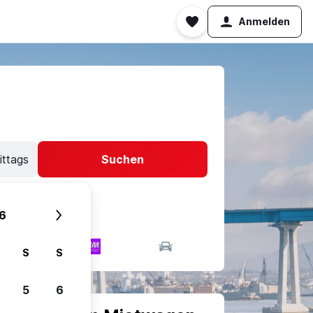
Anmelden
ittags
Suchen
6
S
S
5
6