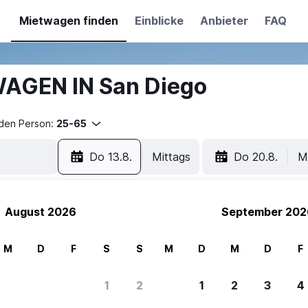
Mietwagen finden
Einblicke
Anbieter
FAQ
WAGEN IN San Diego
nden Person:
25-65
Do 13.8.
Mittags
Do 20.8.
M
August 2026
September 202
M
D
F
S
S
M
D
M
D
F
1
2
1
2
3
4