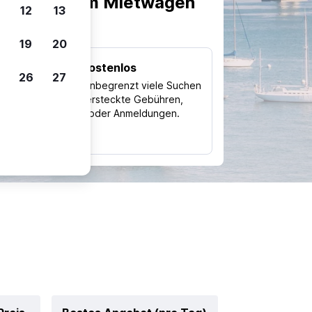
scheiden, um Mietwagen
12
13
19
20
Kostenlos
26
27
Trips
Nutze unbegrenzt viele Suchen
ohne versteckte Gebühren,
ch
Kosten oder Anmeldungen.
typ