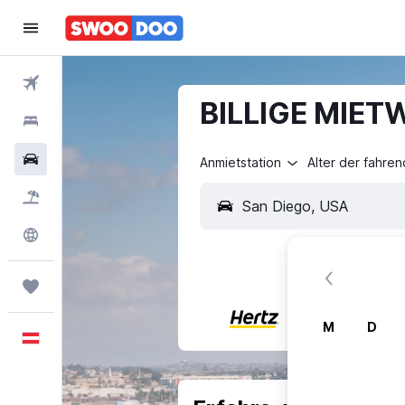
Flüge
BILLIGE MIET
Hotels
Mietwagen
Anmietstation
Alter der fahre
Pauschalreisen
Explore
Trips
M
D
Deutsch