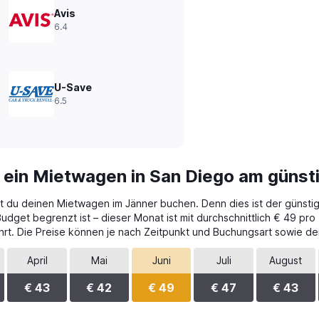
Avis
6.4
U-Save
6.5
 ein Mietwagen in San Diego am günst
st du deinen Mietwagen im Jänner buchen. Denn dies ist der günstig
dget begrenzt ist – dieser Monat ist mit durchschnittlich € 49 pro
rt. Die Preise können je nach Zeitpunkt und Buchungsart sowie de
April
Mai
Juni
Juli
August
€ 43
€ 42
€ 49
€ 47
€ 43