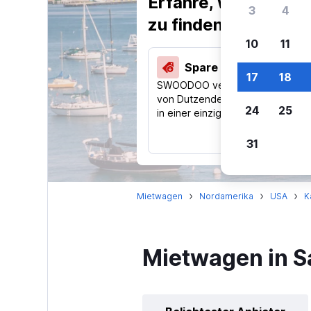
Erfahre, warum uns
3
4
zu finden.
10
11
Spare 40 % und mehr
17
18
SWOODOO vergleicht Preise
von Dutzenden Reise-Websites
24
25
in einer einzigen Suche.
31
Mietwagen
Nordamerika
USA
K
Mietwagen in S