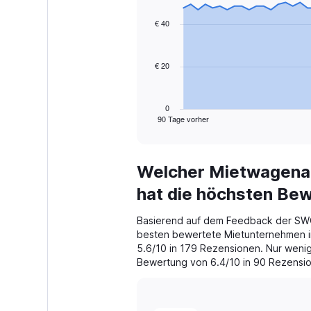
graphic.
with
91
€ 40
data
points.
€ 20
The
chart
has
1
0
90 Tage vorher
X
End
of
axis
interactive
displaying
chart
categories.
Welcher Mietwagenan
Range:
91
hat die höchsten Be
categories.
The
Basierend auf dem Feedback der SWO
chart
besten bewertete Mietunternehmen in
has
5.6/10 in 179 Rezensionen. Nur wenig d
1
Bewertung von 6.4/10 in 90 Rezensi
Y
axis
displaying
values.