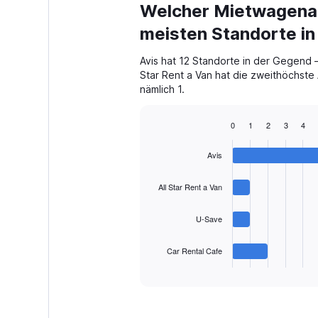
Welcher Mietwagenan
meisten Standorte in
Avis hat 12 Standorte in der Gegend –
Star Rent a Van hat die zweithöchste
nämlich 1.
0
1
2
3
4
Bar
Chart
graphic.
chart
Avis
with
4
bars.
All Star Rent a Van
The
U-Save
chart
has
1
Car Rental Cafe
X
End
of
axis
interactive
displaying
chart
categories.
Range: