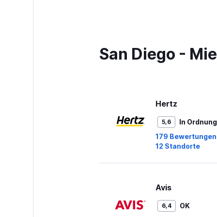
4
categories.
The
chart
has
San Diego - Mi
1
Y
axis
displaying
values.
Range:
Hertz
0
to
In Ordnung
5,6
13.
179 Bewertungen
12 Standorte
Avis
OK
6,4