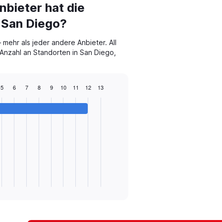
bieter hat die
 San Diego?
 mehr als jeder andere Anbieter. All
 Anzahl an Standorten in San Diego,
5
6
7
8
9
10
11
12
13