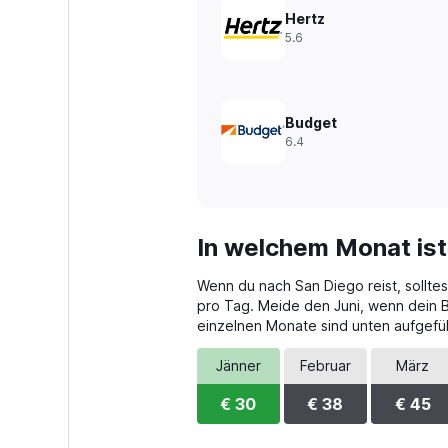
Range:
Hertz
0
5.6
to
60.
Budget
6.4
In welchem Monat ist
Wenn du nach San Diego reist, sollte
pro Tag. Meide den Juni, wenn dein Bu
einzelnen Monate sind unten aufgefüh
Jänner
Februar
März
€ 30
€ 38
€ 45