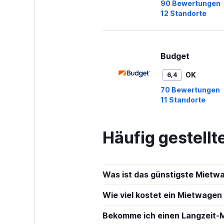
90 Bewertungen
12 Standorte
Budget
OK
6,4
70 Bewertungen
11 Standorte
Häufig gestell
U-Save
OK
6,5
Was ist das günstigste Mietw
8 Bewertungen
1 Standort
Wie viel kostet ein Mietwagen
Bekomme ich einen Langzeit-