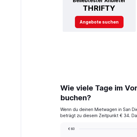
Beliebtester Anbieter
THRIFTY
Angebote suchen
Wie viele Tage im Vor
buchen?
Wenn du deinen Mietwagen in San Dieg
beträgt zu diesem Zeitpunkt € 34. Das
€ 60
Chart
Chart