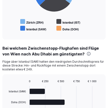
Zürich (ZRH)
Istanbul (IST)
Istanbul (SAW)
Doha (DOH)
End
of
interactive
chart
Bei welchem Zwischenstopp-Flughafen sind Flüge
von Wien nach Abu Dhabi am günstigsten?
Flüge über Istanbul (SAW) hatten den niedrigsten Durchschnittspreis für
diese Strecke: Hin- und Rückflüge mit einem Zwischenstopp dort
kosteten etwa € 249.
0
€ 250
€ 500
€ 750
€ 1 000
Bar
Chart
graphic.
chart
Istanbul (SAW)
with
4
bars.
Doha (DOH)