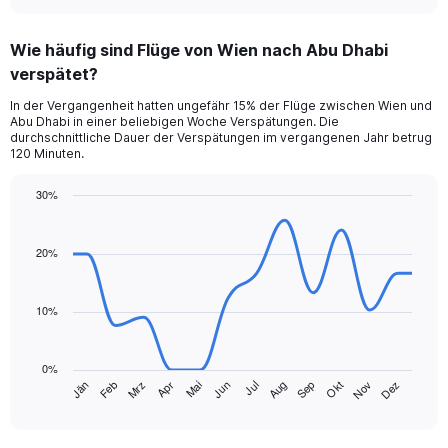
interactive
displaying
chart
categories.
Wie häufig sind Flüge von Wien nach Abu Dhabi
Range:
verspätet?
4
categories.
In der Vergangenheit hatten ungefähr 15% der Flüge zwischen Wien und
The
Abu Dhabi in einer beliebigen Woche Verspätungen. Die
chart
durchschnittliche Dauer der Verspätungen im vergangenen Jahr betrug
has
120 Minuten.
1
Y
30%
axis
Line
Chart
displaying
graphic.
chart
values.
with
20%
Range:
14
data
0
points.
to
10%
360.
The
chart
0%
has
Jän
Feb
Mrz
Apr
Mai
Jun
Jul
Aug
Sep
Okt
Nov
Dez
1
End
of
X
interactive
axis
chart