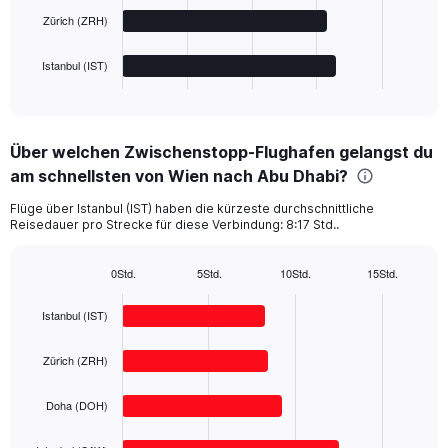
The
Zürich (ZRH)
chart
has
1
Istanbul (IST)
X
End
of
axis
interactive
displaying
chart
categories.
Über welchen Zwischenstopp-Flughafen gelangst du
Range:
am schnellsten von Wien nach Abu Dhabi?
4
categories.
Flüge über Istanbul (IST) haben die kürzeste durchschnittliche
The
Reisedauer pro Strecke für diese Verbindung: 8:17 Std..
chart
has
1
0Std.
5Std.
10Std.
15Std.
Bar
Y
Chart
graphic.
chart
axis
Istanbul (IST)
with
displaying
4
values.
bars.
Zürich (ZRH)
Range:
0
The
to
Doha (DOH)
chart
1000.
has
1