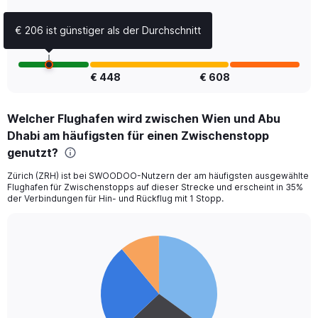
Range:
0
€ 206 ist günstiger als der Durchschnitt
to
15.
€ 448
€ 608
Welcher Flughafen wird zwischen Wien und Abu
Dhabi am häufigsten für einen Zwischenstopp
genutzt?
Zürich (ZRH) ist bei SWOODOO-Nutzern der am häufigsten ausgewählte
Flughafen für Zwischenstopps auf dieser Strecke und erscheint in 35%
der Verbindungen für Hin- und Rückflug mit 1 Stopp.
Pie
Chart
graphic.
chart
with
4
slices.