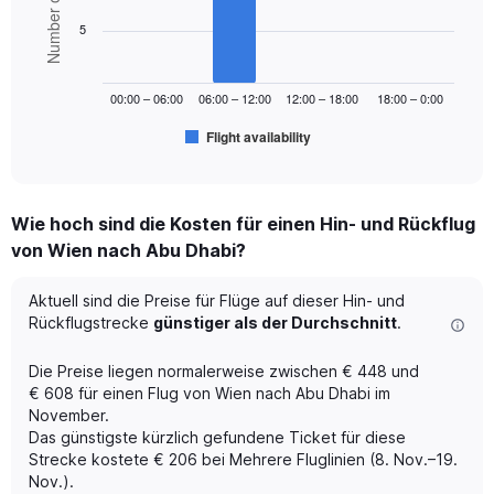
Number of flights
Range:
6
bars.
0
5
to
The
750.
chart
00:00 – 06:00
06:00 – 12:00
12:00 – 18:00
18:00 – 0:00
has
1
Flight availability
X
End
of
axis
interactive
displaying
chart
categories.
Wie hoch sind die Kosten für einen Hin- und Rückflug
Range:
von Wien nach Abu Dhabi?
6
categories.
The
Aktuell sind die Preise für Flüge auf dieser Hin- und
chart
Rückflugstrecke
günstiger als der Durchschnitt
.
has
1
Die Preise liegen normalerweise zwischen € 448 und
Y
€ 608 für einen Flug von Wien nach Abu Dhabi im
axis
November.
displaying
Das günstigste kürzlich gefundene Ticket für diese
Number
of
Strecke kostete € 206 bei Mehrere Fluglinien (8. Nov.–19.
flights.
Nov.).