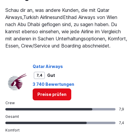
has
1
Schau dir an, was andere Kunden, die mit Qatar
Y
Airways,Turkish AirlinesundEtihad Airways von Wien
axis
nach Abu Dhabi geflogen sind, zu sagen haben. Du
displaying
kannst ebenso einsehen, wie jede Airline im Vergleich
values.
Range:
mit anderen in Sachen Unterhaltungsoptionen, Komfort,
0
Essen, Crew/Service und Boarding abschneidet.
to
1200.
Qatar Airways
Gut
7,4
3 740 Bewertungen
Preise prüfen
Crew
7,9
Gesamt
7,4
Komfort