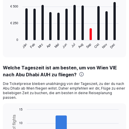
chart
with
€ 500
12
bars.
€ 250
The
chart
has
0
1
Mrz
Jun
Sep
Dez
Jän
Apr
Jul
Okt
Feb
Mai
Aug
Nov
X
End
of
axis
interactive
displaying
chart
categories.
Welche Tageszeit ist am besten, um von Wien VIE
Range:
nach Abu Dhabi AUH zu fliegen?
12
categories.
Die Ticketpreise bleiben unabhängig von der Tageszeit, zu der du nach
The
Abu Dhabi ab Wien fliegen willst. Daher empfehlen wir dir, Flüge zu einer
chart
beliebigen Zeit zu buchen, die am besten in deine Reiseplanung
has
passen.
1
Y
15
axis
Bar
Chart
displaying
graphic.
chart
10
values.
with