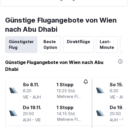
Günstige Flugangebote von Wien
nach Abu Dhabi
Günstigster
Beste
Direktflüge
Last-
N
Flug
Option
Minute
Hi
Günstige Flugangebote von Wien nach Abu
Dhabi
So 8.11.
1 Stopp
So 15.11.
6:20
12:25 Std.
6:20
-
Mehrere Fluglinien
-
VIE
AUH
VIE
AUH
Do 19.11.
1 Stopp
Do 19.11.
20:50
14:15 Std.
20:50
-
Mehrere Fluglinien
-
AUH
VIE
AUH
VIE