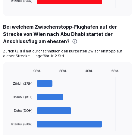
Istanbul (SAW)
X
End
of
axis
interactive
displaying
chart
categories.
Bei welchem Zwischenstopp-Flughafen auf der
Range:
Strecke von Wien nach Abu Dhabi startet der
4
categories.
Anschlussflug am ehesten?
The
chart
Zürich (ZRH) hat durchschnittlich den kürzesten Zwischenstopp auf
dieser Strecke – ungefähr 1:12 Std..
has
1
Y
0Std.
2Std.
4Std.
6Std.
axis
Bar
Chart
displaying
graphic.
chart
Zürich (ZRH)
with
values.
4
Range:
bars.
0
Istanbul (IST)
to
The
900.
Doha (DOH)
chart
has
1
Istanbul (SAW)
X
End
of
axis