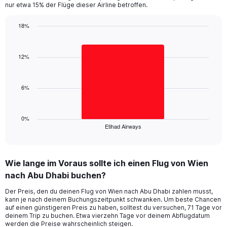
chart
nur etwa 15% der Flüge dieser Airline betroffen.
has
1
18%
Y
Bar
Chart
axis
graphic.
chart
displaying
with
12%
values.
1
Range:
bar.
0
6%
to
The
30.
chart
has
1
0%
Etihad Airways
X
End
of
axis
interactive
displaying
chart
categories.
Wie lange im Voraus sollte ich einen Flug von Wien
Range:
nach Abu Dhabi buchen?
1
categories.
Der Preis, den du deinen Flug von Wien nach Abu Dhabi zahlen musst,
The
kann je nach deinem Buchungszeitpunkt schwanken. Um beste Chancen
chart
auf einen günstigeren Preis zu haben, solltest du versuchen, 71 Tage vor
has
deinem Trip zu buchen. Etwa vierzehn Tage vor deinem Abflugdatum
1
werden die Preise wahrscheinlich steigen.