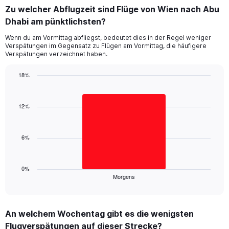
displaying
Zu welcher Abflugzeit sind Flüge von Wien nach Abu
categories.
Range:
Dhabi am pünktlichsten?
14
Wenn du am Vormittag abfliegst, bedeutet dies in der Regel weniger
categories.
Verspätungen im Gegensatz zu Flügen am Vormittag, die häufigere
The
Verspätungen verzeichnet haben.
chart
has
18%
1
Bar
Y
Chart
graphic.
chart
axis
with
12%
displaying
1
values.
bar.
Range:
0
6%
The
to
chart
30.
has
1
0%
Morgens
X
End
of
axis
interactive
displaying
chart
categories.
An welchem Wochentag gibt es die wenigsten
Range:
Flugverspätungen auf dieser Strecke?
1