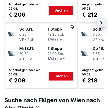
Angebot gefunden am
Angebot gefunde
06.08.
05.08.
Suchen
€ 206
€ 212
So 8.11.
1 Stopp
So 8.11.
6:20
12:25 Std.
6:20
-
Mehrere Fluglinien
-
VIE
AUH
VIE
AUH
Mi 18.11.
1 Stopp
Do 19.11.
20:50
21:00 Std.
3:55
-
Mehrere Fluglinien
-
AUH
VIE
AUH
VIE
Angebot gefunden am
Angebot gefunde
06.08.
06.08.
Suchen
€ 209
€ 218
Suche nach Flügen von Wien nach
Abu Dhabi