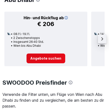
Hin- und Rückflug ab
€ 206
08.11.-19.11.
14.11.
2 Zwischenstopps
2 Zwi
Insgesamt 26:40 Std.
Insge
Wien bis Abu Dhabi
Wien 
Angebote suchen
SWOODOO Preisfinder
Verwende die Filter unten, um Flüge von Wien nach Abu
Dhabi zu finden und zu vergleichen, die am besten zu dir
passen.