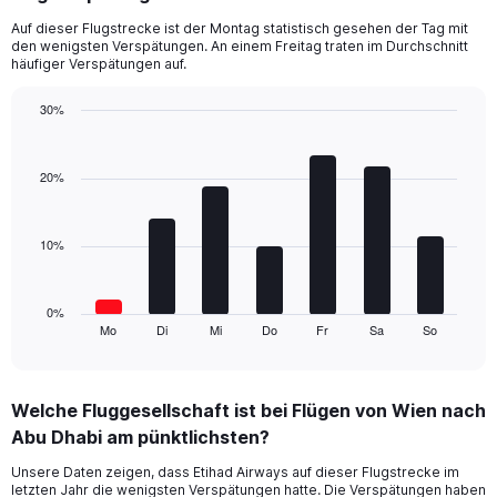
categories.
Auf dieser Flugstrecke ist der Montag statistisch gesehen der Tag mit
The
den wenigsten Verspätungen. An einem Freitag traten im Durchschnitt
chart
häufiger Verspätungen auf.
has
1
30%
Y
Bar
Chart
axis
graphic.
chart
displaying
with
20%
values.
7
Range:
bars.
0
10%
to
The
18.
chart
has
1
0%
Mo
Di
Mi
Do
Fr
Sa
So
X
End
of
axis
interactive
displaying
chart
categories.
Welche Fluggesellschaft ist bei Flügen von Wien nach
Range:
Abu Dhabi am pünktlichsten?
7
categories.
Unsere Daten zeigen, dass Etihad Airways auf dieser Flugstrecke im
The
letzten Jahr die wenigsten Verspätungen hatte. Die Verspätungen haben