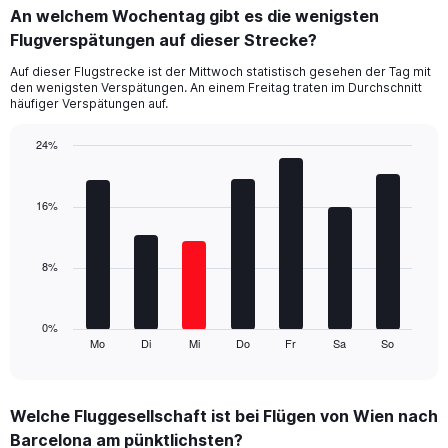
categories.
An welchem Wochentag gibt es die wenigsten
Range:
Flugverspätungen auf dieser Strecke?
4
categories.
Auf dieser Flugstrecke ist der Mittwoch statistisch gesehen der Tag mit
The
den wenigsten Verspätungen. An einem Freitag traten im Durchschnitt
chart
häufiger Verspätungen auf.
has
1
24%
Y
Bar
Chart
axis
graphic.
chart
displaying
with
16%
values.
7
Range:
bars.
0
8%
to
The
30.
chart
has
1
0%
Mo
Di
Mi
Do
Fr
Sa
So
X
End
of
axis
interactive
displaying
chart
categories.
Welche Fluggesellschaft ist bei Flügen von Wien nach
Range:
Barcelona am pünktlichsten?
7