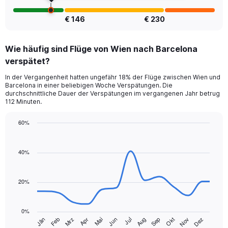
€ 146
€ 230
Wie häufig sind Flüge von Wien nach Barcelona
verspätet?
In der Vergangenheit hatten ungefähr 18% der Flüge zwischen Wien und
Barcelona in einer beliebigen Woche Verspätungen. Die
durchschnittliche Dauer der Verspätungen im vergangenen Jahr betrug
112 Minuten.
60%
Line
Chart
graphic.
chart
with
40%
14
data
points.
20%
The
chart
0%
has
Jän
Feb
Mrz
Apr
Mai
Jun
Jul
Aug
Sep
Okt
Nov
Dez
1
End