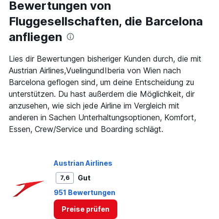
Alle
Bewertungen von
Zeiten
Fluggesellschaften, die Barcelona
sind
Abflugzeiten..
anfliegen
Range:
7
categories.
Lies dir Bewertungen bisheriger Kunden durch, die mit
The
Austrian Airlines,VuelingundIberia von Wien nach
chart
Barcelona geflogen sind, um deine Entscheidung zu
has
unterstützen. Du hast außerdem die Möglichkeit, dir
1
Y
anzusehen, wie sich jede Airline im Vergleich mit
axis
anderen in Sachen Unterhaltungsoptionen, Komfort,
displaying
Essen, Crew/Service und Boarding schlägt.
values.
Range:
0
to
Austrian Airlines
240.
Gut
7,6
951 Bewertungen
Preise prüfen