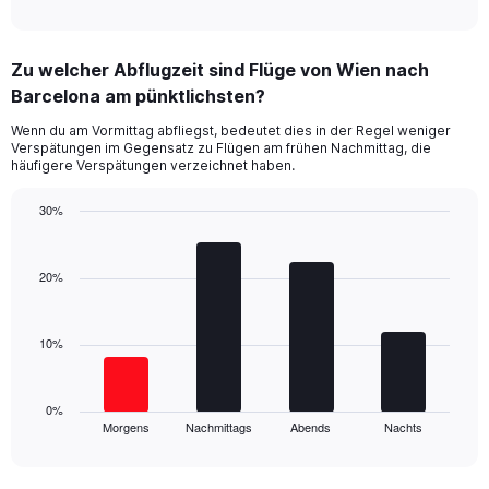
of
X
interactive
axis
chart
displaying
Zu welcher Abflugzeit sind Flüge von Wien nach
categories.
Range:
Barcelona am pünktlichsten?
14
Wenn du am Vormittag abfliegst, bedeutet dies in der Regel weniger
categories.
Verspätungen im Gegensatz zu Flügen am frühen Nachmittag, die
The
häufigere Verspätungen verzeichnet haben.
chart
has
30%
1
Bar
Y
Chart
graphic.
chart
axis
with
20%
displaying
4
values.
bars.
Range:
0
10%
The
to
chart
60.
has
1
0%
Morgens
Nachmittags
Abends
Nachts
X
End
of
axis
interactive
displaying
chart