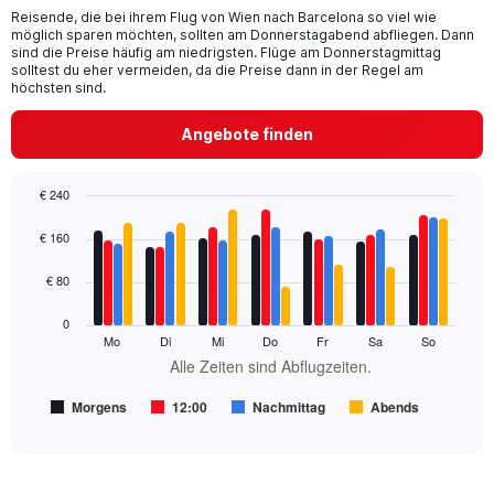
categories.
Reisende, die bei ihrem Flug von Wien nach Barcelona so viel wie
The
möglich sparen möchten, sollten am Donnerstagabend abfliegen. Dann
chart
sind die Preise häufig am niedrigsten. Flüge am Donnerstagmittag
has
solltest du eher vermeiden, da die Preise dann in der Regel am
1
höchsten sind.
Y
axis
Angebote finden
displaying
values.
Range:
€ 240
0
Bar
Chart
to
graphic.
chart
€ 160
240.
with
4
€ 80
data
series.
0
Mo
Di
Mi
Do
Fr
Sa
So
The
Alle Zeiten sind Abflugzeiten.
chart
has
Morgens
12:00
Nachmittag
Abends
1
End
of
X
interactive
axis
chart
displaying