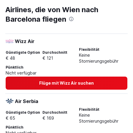
Flüge von Innsbruck nach Barcelona Gerona
Airlines, die von Wien nach
Flüge von Linz nach Barcelona Gerona
Barcelona fliegen
Flüge von Salzburg nach Barcelona Reus
Wizz Air
Flexibilität
Günstigste Option
Durchschnitt
Keine
€ 48
€ 121
Stornierungsgebühr
Pünktlich
Nicht verfügbar
Flüge mit Wizz Air suchen
Air Serbia
Flexibilität
Günstigste Option
Durchschnitt
Keine
€ 65
€ 169
Stornierungsgebühr
Pünktlich
Nicht verfügbar