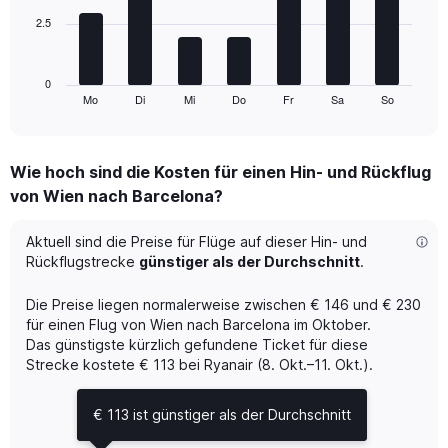
and
Number
2.5
The
of
chart
flights.
has
1
0
Mo
Di
Mi
Do
Fr
Sa
So
X
End
of
axis
interactive
displaying
chart
categories.
Wie hoch sind die Kosten für einen Hin- und Rückflug
Range:
von Wien nach Barcelona?
7
categories.
The
Aktuell sind die Preise für Flüge auf dieser Hin- und
chart
Rückflugstrecke
günstiger als der Durchschnitt
.
has
1
Die Preise liegen normalerweise zwischen € 146 und € 230
Y
für einen Flug von Wien nach Barcelona im Oktober.
axis
Das günstigste kürzlich gefundene Ticket für diese
displaying
Strecke kostete € 113 bei Ryanair (8. Okt.–11. Okt.).
values.
Range:
0
€ 113 ist günstiger als der Durchschnitt
to
7.5.