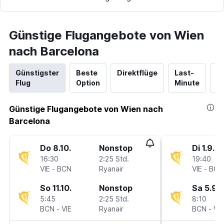
Günstige Flugangebote von Wien
nach Barcelona
Günstigster
Beste
Direktflüge
Last-
N
Flug
Option
Minute
Hi
Günstige Flugangebote von Wien nach
Barcelona
Do 8.10.
Nonstop
Di 1.9.
16:30
2:25 Std.
19:40
VIE
-
BCN
Ryanair
VIE
-
BCN
So 11.10.
Nonstop
Sa 5.9.
5:45
2:25 Std.
8:10
BCN
-
VIE
Ryanair
BCN
-
VIE