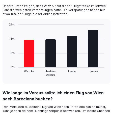
categories.
Unsere Daten zeigen, dass Wizz Air auf dieser Flugstrecke im letzten
The
Jahr die wenigsten Verspätungen hatte. Die Verspätungen haben nur
chart
etwa 16% der Flüge dieser Airline betroffen.
has
1
24%
Y
Bar
Chart
axis
graphic.
chart
displaying
with
16%
values.
4
Range:
bars.
0
8%
to
The
24.
chart
has
0%
1
Wizz Air
Austrian
Lauda
Ryanair
Airlines
X
End
of
axis
interactive
displaying
chart
categories.
Wie lange im Voraus sollte ich einen Flug von Wien
Range:
nach Barcelona buchen?
4
categories.
Der Preis, den du deinen Flug von Wien nach Barcelona zahlen musst,
The
kann je nach deinem Buchungszeitpunkt schwanken. Um beste Chancen