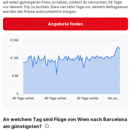
chart
auf einen günstigeren Preis zu haben, solltest du versuchen, 59 Tage
has
vor deinem Trip zu buchen. Etwa vierzehn Tage vor deinem Abflugdatum
1
werden die Preise wahrscheinlich steigen.
Y
axis
Angebote finden
displaying
values.
Range:
€ 240
0
Chart
Chart
to
graphic.
with
24.
91
€ 160
data
points.
€ 80
The
chart
has
1
0
90 Tage vorher
60 Tage vorher
30 Tage vorher
Am se…
X
End
of
axis
interactive
displaying
chart
categories.
An welchem Tag sind Flüge von Wien nach Barcelona
Range:
am günstigsten?
91