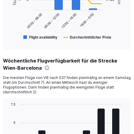
2
Range:
data
series.
0
18:00 – 0:00
00:00 – 06:00
06:00 – 12:00
12:00 – 18:00
to
The
240.
chart
has
Flight availability
Durchschnittlicher Preis
1
End
of
X
interactive
axis
chart
displaying
Wöchentliche Flugverfügbarkeit für die Strecke
categories.
Range:
Wien-Barcelona
6
Die meisten Flüge von VIE nach S37 finden planmäßig an einem Samstag
categories.
statt (im Durchschnitt 7). An einen Mittwoch hast du weniger
The
Flugoptionen. Dann finden planmäßig die wenigsten Flüge statt
chart
(durchschnittlich 2).
has
2
7.5
Y
Bar
Chart
axes
graphic.
chart
displaying
with
5
Avg.
7
Price
bars.