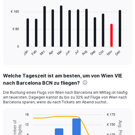
Bar
Chart
graphic.
chart
with
€ 160
12
bars.
€ 80
The
chart
has
0
1
Mrz
Jun
Sep
Dez
Jän
Apr
Jul
Okt
Feb
Mai
Aug
Nov
X
End
of
axis
interactive
displaying
chart
categories.
Welche Tageszeit ist am besten, um von Wien VIE
Range:
nach Barcelona BCN zu fliegen?
12
categories.
Die Buchung eines Flugs von Wien nach Barcelona am Mittag ist häufig
The
am teuersten. Dagegen kannst du bis zu 32% auf Flüge von Wien nach
chart
Barcelona sparen, wenn du nach Tickets am Abend suchst.
has
1
18
€ 175
Y
Combination
Chart
Number of
axis
Avg. Price
12
€ 150
graphic.
chart
flights
displaying
with
values.
6
€ 125