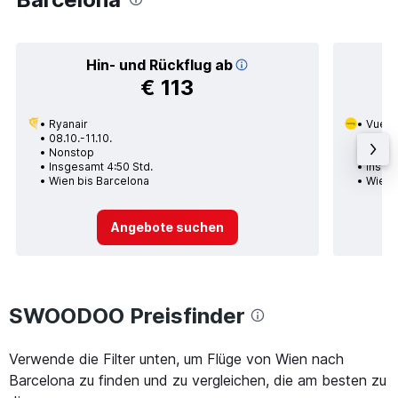
Hin- und Rückflug ab
€ 113
Ryanair
Vueli
08.10.-11.10.
10.10.
Nonstop
Nons
Insgesamt 4:50 Std.
Insge
Wien bis Barcelona
Wien 
Angebote suchen
SWOODOO Preisfinder
Verwende die Filter unten, um Flüge von Wien nach
Barcelona zu finden und zu vergleichen, die am besten zu