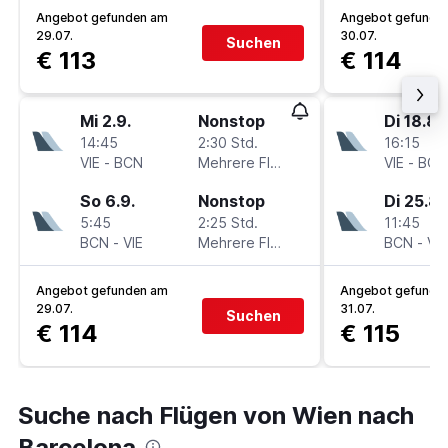
Angebot gefunden am
Angebot gefunde
29.07.
30.07.
Suchen
€ 113
€ 114
Mi 2.9.
Nonstop
Di 18.8.
14:45
2:30 Std.
16:15
VIE
-
BCN
Mehrere Fluglinien
VIE
-
BCN
So 6.9.
Nonstop
Di 25.8.
5:45
2:25 Std.
11:45
BCN
-
VIE
Mehrere Fluglinien
BCN
-
VIE
Angebot gefunden am
Angebot gefunde
29.07.
31.07.
Suchen
€ 114
€ 115
Suche nach Flügen von Wien nach
Barcelona