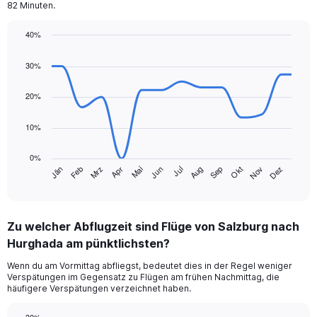
82 Minuten.
40%
Line
Chart
graphic.
chart
30%
with
14
data
20%
points.
10%
The
chart
0%
has
Jän
Feb
Mrz
Apr
Mai
Jun
Jul
Aug
Sep
Okt
Nov
Dez
1
End
of
X
interactive
axis
chart
displaying
Zu welcher Abflugzeit sind Flüge von Salzburg nach
categories.
Range:
Hurghada am pünktlichsten?
14
Wenn du am Vormittag abfliegst, bedeutet dies in der Regel weniger
categories.
Verspätungen im Gegensatz zu Flügen am frühen Nachmittag, die
The
häufigere Verspätungen verzeichnet haben.
chart
has
30%