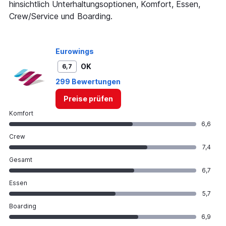
0
hinsichtlich Unterhaltungsoptionen, Komfort, Essen,
to
Crew/Service und Boarding.
1200.
Eurowings
OK
6,7
299 Bewertungen
Preise prüfen
Komfort
6,6
Crew
7,4
Gesamt
6,7
Essen
5,7
Boarding
6,9