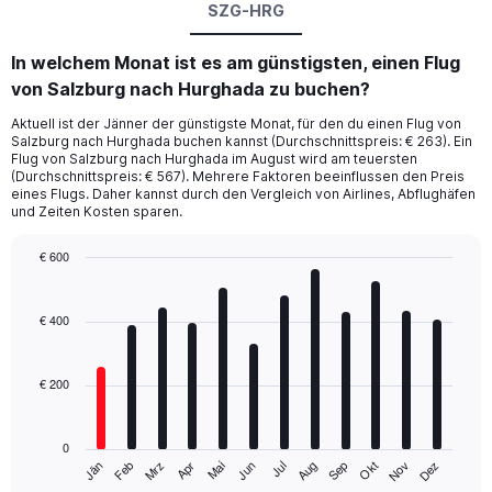
SZG-HRG
In welchem Monat ist es am günstigsten, einen Flug
von Salzburg nach Hurghada zu buchen?
Aktuell ist der Jänner der günstigste Monat, für den du einen Flug von
Salzburg nach Hurghada buchen kannst (Durchschnittspreis: € 263). Ein
Flug von Salzburg nach Hurghada im August wird am teuersten
(Durchschnittspreis: € 567). Mehrere Faktoren beeinflussen den Preis
eines Flugs. Daher kannst durch den Vergleich von Airlines, Abflughäfen
und Zeiten Kosten sparen.
€ 600
Bar
Chart
graphic.
chart
with
€ 400
12
bars.
€ 200
The
chart
has
0
1
Mrz
Jun
Sep
Dez
Jän
Apr
Jul
Okt
Feb
Mai
Aug
Nov
X
End
of