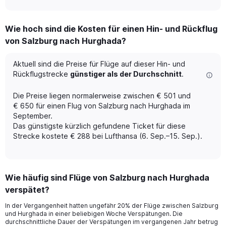
axis
interactive
displaying
chart
categories.
Wie hoch sind die Kosten für einen Hin- und Rückflug
Range:
von Salzburg nach Hurghada?
12
categories.
The
Aktuell sind die Preise für Flüge auf dieser Hin- und
chart
Rückflugstrecke
günstiger als der Durchschnitt
.
has
1
Die Preise liegen normalerweise zwischen € 501 und
Y
€ 650 für einen Flug von Salzburg nach Hurghada im
axis
September.
displaying
Das günstigste kürzlich gefundene Ticket für diese
values.
Range:
Strecke kostete € 288 bei Lufthansa (6. Sep.–15. Sep.).
0
to
600.
Wie häufig sind Flüge von Salzburg nach Hurghada
verspätet?
In der Vergangenheit hatten ungefähr 20% der Flüge zwischen Salzburg
und Hurghada in einer beliebigen Woche Verspätungen. Die
durchschnittliche Dauer der Verspätungen im vergangenen Jahr betrug