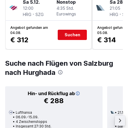
Sa 5.12.
Nonstop
Sa 28.11
12:00
4:35 Std.
21:05
-
Eurowings
-
HRG
SZG
HRG
SZ
Angebot gefunden am
Angebot gefunde
04.08.
05.08.
Suchen
€ 312
€ 314
Suche nach Flügen von Salzburg
nach Hurghada
Hin- und Rückflug ab
€ 288
Lufthansa
21.11.
06.09.-15.09.
2 Zwi
4 Zwischenstopps
Insge
Insgesamt 27:30 Std.
Salzb