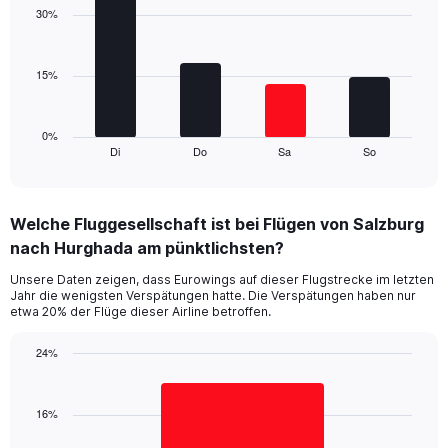
with
30%
values.
4
Range:
bars.
0
15%
to
The
30.
chart
has
1
0%
Di
Do
Sa
So
X
End
of
axis
interactive
displaying
chart
categories.
Welche Fluggesellschaft ist bei Flügen von Salzburg
Range:
nach Hurghada am pünktlichsten?
4
categories.
Unsere Daten zeigen, dass Eurowings auf dieser Flugstrecke im letzten
The
Jahr die wenigsten Verspätungen hatte. Die Verspätungen haben nur
chart
etwa 20% der Flüge dieser Airline betroffen.
has
1
24%
Y
Bar
Chart
axis
graphic.
chart
displaying
with
16%
values.
1
Range:
bar.