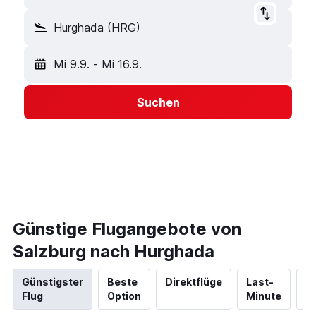
Hurghada (HRG)
Mi 9.9.
-
Mi 16.9.
Suchen
Günstige Flugangebote von
Salzburg nach Hurghada
Günstigster
Beste
Direktflüge
Last-
N
Flug
Option
Minute
Hi