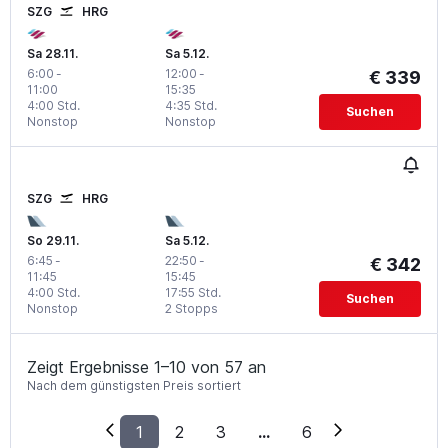
SZG
HRG
Sa 28.11.
Sa 5.12.
6:00
-
12:00
-
€ 339
11:00
15:35
4:00 Std.
4:35 Std.
Suchen
Nonstop
Nonstop
SZG
HRG
So 29.11.
Sa 5.12.
6:45
-
22:50
-
€ 342
11:45
15:45
4:00 Std.
17:55 Std.
Suchen
Nonstop
2 Stopps
Zeigt Ergebnisse 1–10 von 57 an
Nach dem günstigsten Preis sortiert
1
2
3
...
6