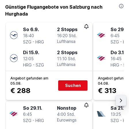
Günstige Flugangebote von Salzburg nach
Hurghada
So 6.9.
2 Stopps
So 29.11
18:40
16:20 Std.
6:45
-
Lufthansa
-
SZG
HRG
SZG
HR
Di 15.9.
2 Stopps
Do 3.12.
12:05
11:10 Std.
16:45
-
Lufthansa
-
HRG
SZG
HRG
SZ
Angebot gefunden am
Angebot gefunde
05.08.
04.08.
Suchen
€ 288
€ 313
So 29.11.
Nonstop
Sa 21.11.
6:45
4:00 Std.
13:25
-
Eurowings
-
SZG
HRG
SZG
HR