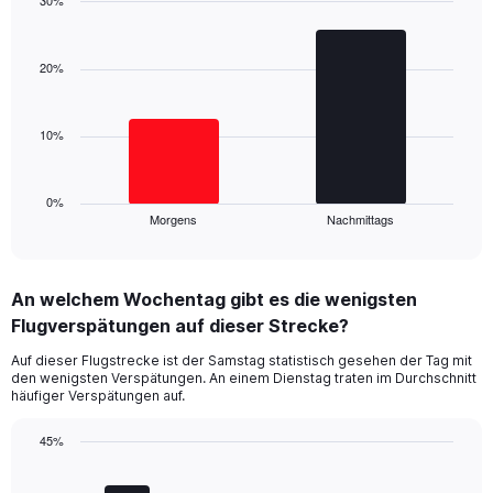
1
Bar
Y
Chart
graphic.
chart
axis
with
20%
displaying
2
values.
bars.
Range:
0
10%
The
to
chart
40.
has
1
0%
Morgens
Nachmittags
X
End
of
axis
interactive
displaying
chart
categories.
An welchem Wochentag gibt es die wenigsten
Range:
Flugverspätungen auf dieser Strecke?
2
categories.
Auf dieser Flugstrecke ist der Samstag statistisch gesehen der Tag mit
The
den wenigsten Verspätungen. An einem Dienstag traten im Durchschnitt
chart
häufiger Verspätungen auf.
has
1
45%
Y
Bar
Chart
axis
graphic.
chart
displaying