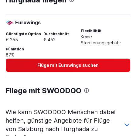
Flüge von Innsbruck nach Hurghada
Flüge von Innsbruck nach Sharm El-Sheikh
Eurowings
Flüge von Wien nach Assuan
Flexibilität
Flüge von Klagenfurt nach Kairo
Günstigste Option
Durchschnitt
Keine
€ 255
€ 452
Flüge von Linz nach Kairo
Stornierungsgebühr
Pünktlich
Flüge von Klagenfurt nach Marsa Alam
87%
Flüge von Graz nach Sharm El-Sheikh
Flüge mit Eurowings suchen
Flüge von Linz nach Sharm El-Sheikh
Flüge von Graz nach Marsa Alam
Fliege mit SWOODOO
Wie kann SWOODOO Menschen dabei
helfen, günstige Angebote für Flüge
von Salzburg nach Hurghada zu