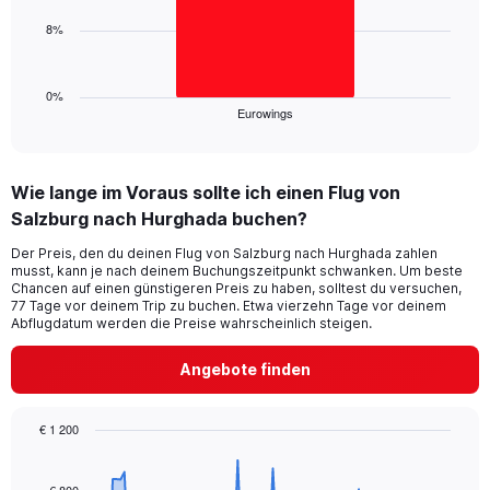
0
8%
to
The
45.
chart
has
1
0%
Eurowings
X
End
of
axis
interactive
displaying
chart
categories.
Wie lange im Voraus sollte ich einen Flug von
Range:
Salzburg nach Hurghada buchen?
1
categories.
Der Preis, den du deinen Flug von Salzburg nach Hurghada zahlen
The
musst, kann je nach deinem Buchungszeitpunkt schwanken. Um beste
chart
Chancen auf einen günstigeren Preis zu haben, solltest du versuchen,
has
77 Tage vor deinem Trip zu buchen. Etwa vierzehn Tage vor deinem
1
Abflugdatum werden die Preise wahrscheinlich steigen.
Y
axis
Angebote finden
displaying
values.
Range:
€ 1 200
0
Chart
Chart
to
graphic.
with
24.
91
€ 800