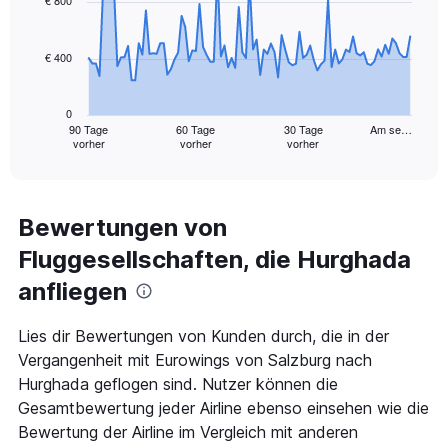
data
points.
€ 400
The
chart
has
0
1
90 Tage
60 Tage
30 Tage
Am se…
vorher
vorher
vorher
X
End
of
axis
interactive
displaying
chart
categories.
Range:
Bewertungen von
91
Fluggesellschaften, die Hurghada
categories.
The
anfliegen
chart
has
1
Lies dir Bewertungen von Kunden durch, die in der
Y
Vergangenheit mit Eurowings von Salzburg nach
axis
Hurghada geflogen sind. Nutzer können die
displaying
Gesamtbewertung jeder Airline ebenso einsehen wie die
values.
Range:
Bewertung der Airline im Vergleich mit anderen