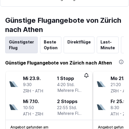
Günstige Flugangebote von Zürich
nach Athen
Günstigster
Beste
Direktflüge
Last-
N
Flug
Option
Minute
Hi
Günstige Flugangebote von Zürich nach Athen
Mi 23.9.
1 Stopp
Mo 21.9.
9:30
4:20 Std.
21:20
-
Mehrere Fluglinien
-
ZRH
ATH
ZRH
AT
Mi 7.10.
2 Stopps
Fr 25.9.
10:50
22:55 Std.
8:30
-
Mehrere Fluglinien
-
ATH
ZRH
ATH
ZR
Angebot gefunden am
Angebot gefunde