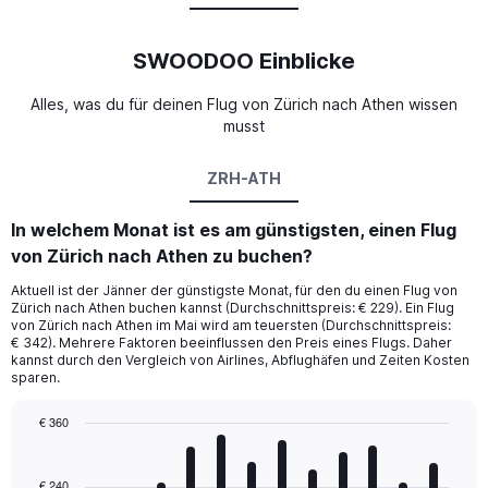
SWOODOO Einblicke
Alles, was du für deinen Flug von Zürich nach Athen wissen
musst
ZRH-ATH
In welchem Monat ist es am günstigsten, einen Flug
von Zürich nach Athen zu buchen?
Aktuell ist der Jänner der günstigste Monat, für den du einen Flug von
Zürich nach Athen buchen kannst (Durchschnittspreis: € 229). Ein Flug
von Zürich nach Athen im Mai wird am teuersten (Durchschnittspreis:
€ 342). Mehrere Faktoren beeinflussen den Preis eines Flugs. Daher
kannst durch den Vergleich von Airlines, Abflughäfen und Zeiten Kosten
sparen.
€ 360
Bar
Chart
graphic.
chart
with
€ 240