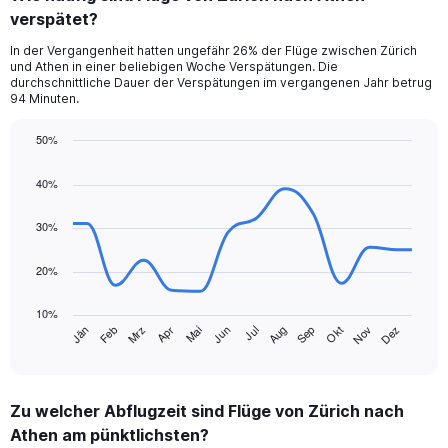
verspätet?
In der Vergangenheit hatten ungefähr 26% der Flüge zwischen Zürich
und Athen in einer beliebigen Woche Verspätungen. Die
durchschnittliche Dauer der Verspätungen im vergangenen Jahr betrug
94 Minuten.
50%
Line
Chart
graphic.
chart
40%
with
14
data
30%
points.
20%
The
chart
10%
has
Jän
Feb
Mrz
Apr
Mai
Jun
Jul
Aug
Sep
Okt
Nov
Dez
1
End
of
X
interactive
axis
chart
displaying
Zu welcher Abflugzeit sind Flüge von Zürich nach
categories.
Range:
Athen am pünktlichsten?