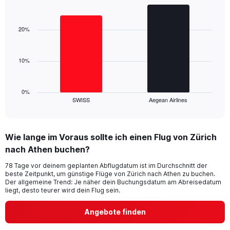
Y
Bar
Chart
axis
graphic.
chart
displaying
with
20%
values.
2
Range:
bars.
0
10%
to
The
36.
chart
has
1
0%
SWISS
Aegean Airlines
X
End
of
axis
interactive
displaying
chart
categories.
Wie lange im Voraus sollte ich einen Flug von Zürich
Range:
nach Athen buchen?
2
categories.
78 Tage vor deinem geplanten Abflugdatum ist im Durchschnitt der
The
beste Zeitpunkt, um günstige Flüge von Zürich nach Athen zu buchen.
chart
Der allgemeine Trend: Je näher dein Buchungsdatum am Abreisedatum
has
liegt, desto teurer wird dein Flug sein.
1
Y
Angebote finden
axis
displaying