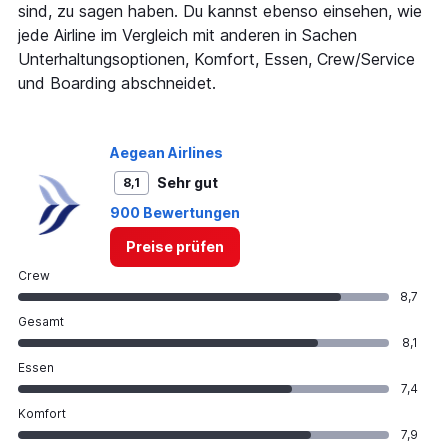
axis
sind, zu sagen haben. Du kannst ebenso einsehen, wie
displaying
jede Airline im Vergleich mit anderen in Sachen
values.
Range:
Unterhaltungsoptionen, Komfort, Essen, Crew/Service
0
und Boarding abschneidet.
to
450.
Aegean Airlines
Sehr gut
8,1
900 Bewertungen
Preise prüfen
Crew
8,7
Gesamt
8,1
Essen
7,4
Komfort
7,9