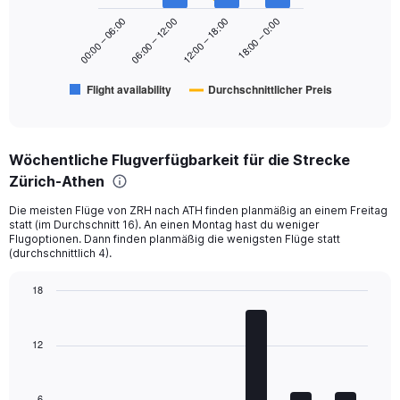
series.
to
18:00 – 0:00
00:00 – 06:00
06:00 – 12:00
12:00 – 18:00
360.
The
chart
has
Flight availability
Durchschnittlicher Preis
1
End
of
X
interactive
axis
chart
displaying
Wöchentliche Flugverfügbarkeit für die Strecke
categories.
Range:
Zürich-Athen
6
Die meisten Flüge von ZRH nach ATH finden planmäßig an einem Freitag
categories.
statt (im Durchschnitt 16). An einen Montag hast du weniger
The
Flugoptionen. Dann finden planmäßig die wenigsten Flüge statt
chart
(durchschnittlich 4).
has
2
18
Y
Bar
Chart
axes
graphic.
chart
displaying
with
12
Avg.
7
Price
bars.
and
Number
6