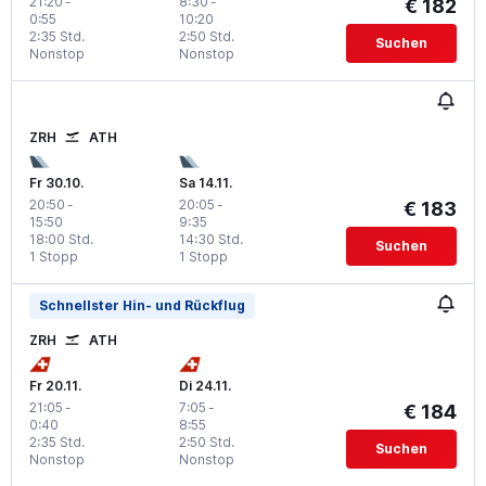
21:20
-
8:30
-
€ 182
0:55
10:20
2:35 Std.
2:50 Std.
Suchen
Nonstop
Nonstop
ZRH
ATH
Fr 30.10.
Sa 14.11.
20:50
-
20:05
-
€ 183
15:50
9:35
18:00 Std.
14:30 Std.
Suchen
1 Stopp
1 Stopp
Schnellster Hin- und Rückflug
ZRH
ATH
Fr 20.11.
Di 24.11.
21:05
-
7:05
-
€ 184
0:40
8:55
2:35 Std.
2:50 Std.
Suchen
Nonstop
Nonstop