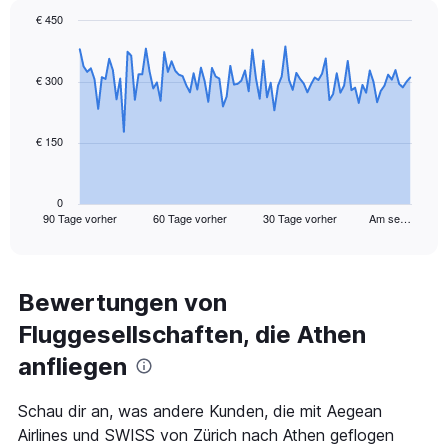
values.
€ 450
Range:
Chart
Chart
0
graphic.
with
to
91
€ 300
30.
data
points.
€ 150
The
chart
has
1
0
90 Tage vorher
60 Tage vorher
30 Tage vorher
Am se…
X
End
of
axis
interactive
displaying
chart
categories.
Range:
Bewertungen von
91
Fluggesellschaften, die Athen
categories.
The
anfliegen
chart
has
1
Schau dir an, was andere Kunden, die mit Aegean
Y
Airlines und SWISS von Zürich nach Athen geflogen