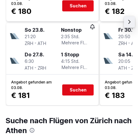
03.08.
03.08.
Suchen
€ 180
€ 182
So 23.8.
Nonstop
Fr 30.10
21:20
2:35 Std.
20:50
-
Mehrere Fluglinien
-
ZRH
ATH
ZRH
AT
Do 27.8.
1 Stopp
Sa 14.11.
6:30
4:15 Std.
20:05
-
Mehrere Fluglinien
-
ATH
ZRH
ATH
ZR
Angebot gefunden am
Angebot gefunde
03.08.
03.08.
Suchen
€ 181
€ 183
Suche nach Flügen von Zürich nach
Athen