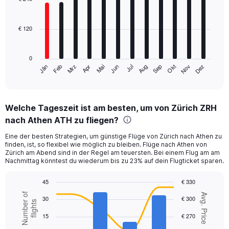
12
bars.
€ 120
The
chart
has
0
1
Mrz
Jun
Sep
Dez
Jän
Apr
Jul
Okt
Feb
Mai
Aug
Nov
X
End
of
axis
interactive
displaying
chart
categories.
Welche Tageszeit ist am besten, um von Zürich ZRH
Range:
nach Athen ATH zu fliegen?
12
categories.
Eine der besten Strategien, um günstige Flüge von Zürich nach Athen zu
The
finden, ist, so flexibel wie möglich zu bleiben. Flüge nach Athen von
chart
Zürich am Abend sind in der Regel am teuersten. Bei einem Flug am am
has
Nachmittag könntest du wiederum bis zu 23% auf dein Flugticket sparen.
1
Y
45
€ 330
axis
Combination
Chart
Number of
Avg. Price
displaying
30
€ 300
graphic.
chart
flights
values.
with
15
€ 270
Range:
2
data
0