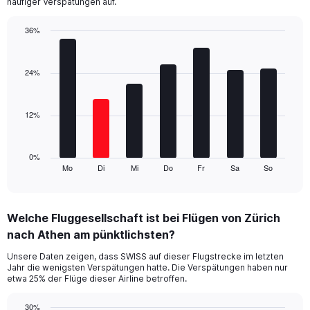
häufiger Verspätungen auf.
has
1
36%
Y
Bar
Chart
axis
graphic.
chart
displaying
with
24%
values.
7
Range:
bars.
0
12%
to
The
45.
chart
has
1
0%
Mo
Di
Mi
Do
Fr
Sa
So
X
End
of
axis
interactive
displaying
chart
categories.
Welche Fluggesellschaft ist bei Flügen von Zürich
Range:
nach Athen am pünktlichsten?
7
categories.
Unsere Daten zeigen, dass SWISS auf dieser Flugstrecke im letzten
The
Jahr die wenigsten Verspätungen hatte. Die Verspätungen haben nur
chart
etwa 25% der Flüge dieser Airline betroffen.
has
1
30%