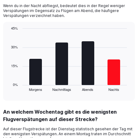
14
Wenn du in der Nacht abfliegst, bedeutet dies in der Regel weniger
categories.
Verspätungen im Gegensatz zu Flügen am Abend, die häufigere
The
Verspätungen verzeichnet haben.
chart
has
45%
1
Bar
Y
Chart
graphic.
chart
axis
with
30%
displaying
4
values.
bars.
Range:
10
15%
The
to
chart
50.
has
1
0%
Morgens
Nachmittags
Abends
Nachts
X
End
of
axis
interactive
displaying
chart
categories.
An welchem Wochentag gibt es die wenigsten
Range:
Flugverspätungen auf dieser Strecke?
4
categories.
Auf dieser Flugstrecke ist der Dienstag statistisch gesehen der Tag mit
The
den wenigsten Verspätungen. An einem Montag traten im Durchschnitt
chart