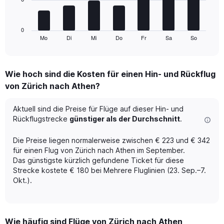
The
of
chart
flights.
has
1
0
Mo
Di
Mi
Do
Fr
Sa
So
X
End
of
axis
interactive
displaying
chart
categories.
Wie hoch sind die Kosten für einen Hin- und Rückflug
Range:
von Zürich nach Athen?
7
categories.
The
Aktuell sind die Preise für Flüge auf dieser Hin- und
chart
Rückflugstrecke
günstiger als der Durchschnitt
.
has
1
Die Preise liegen normalerweise zwischen € 223 und € 342
Y
für einen Flug von Zürich nach Athen im September.
axis
Das günstigste kürzlich gefundene Ticket für diese
displaying
Strecke kostete € 180 bei Mehrere Fluglinien (23. Sep.–7.
values.
Range:
Okt.).
0
to
18.
Wie häufig sind Flüge von Zürich nach Athen