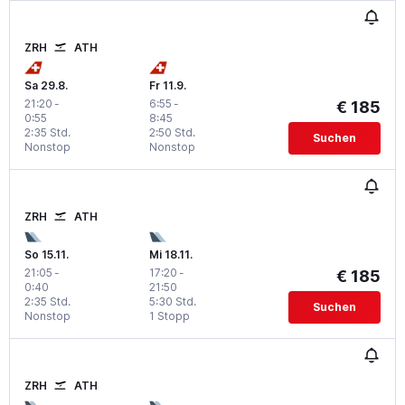
ZRH
ATH
Sa 29.8.
Fr 11.9.
21:20
-
6:55
-
€ 185
0:55
8:45
2:35 Std.
2:50 Std.
Suchen
Nonstop
Nonstop
ZRH
ATH
So 15.11.
Mi 18.11.
21:05
-
17:20
-
€ 185
0:40
21:50
2:35 Std.
5:30 Std.
Suchen
Nonstop
1 Stopp
ZRH
ATH