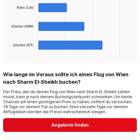
displaying
graphic.
chart
with
values.
Kairo (CAI)
3
Range:
bars.
0
to
Istanbul (SAW)
The
750.
chart
has
Istanbul (IST)
1
X
End
of
axis
interactive
displaying
chart
categories.
Wie lange im Voraus sollte ich einen Flug von Wien
Range:
nach Sharm El-Sheikh buchen?
3
categories.
Der Preis, den du deinen Flug von Wien nach Sharm El-Sheikh zahlen
The
musst, kann je nach deinem Buchungszeitpunkt schwanken. Um beste
chart
Chancen auf einen günstigeren Preis zu haben, solltest du versuchen,
has
78 Tage vor deinem Trip zu buchen. Etwa vierzehn Tage vor deinem
1
Abflugdatum werden die Preise wahrscheinlich steigen.
Y
axis
Angebote finden
displaying
values.