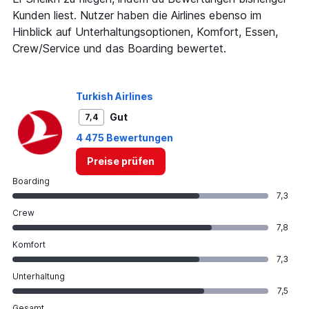
displaying
Kunden liest. Nutzer haben die Airlines ebenso im
values.
Range:
Hinblick auf Unterhaltungsoptionen, Komfort, Essen,
0
Crew/Service und das Boarding bewertet.
to
1200.
Turkish Airlines
Gut
7,4
4 475 Bewertungen
Preise prüfen
Boarding
7,3
Crew
7,8
Komfort
7,3
Unterhaltung
7,5
Gesamt