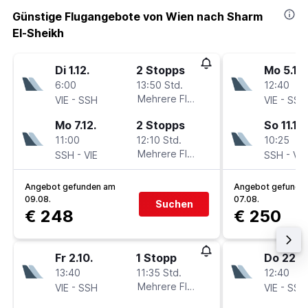
Günstige Flugangebote von Wien nach Sharm
El-Sheikh
Di 1.12.
2 Stopps
Mo 5.10.
6:00
13:50 Std.
12:40
-
Mehrere Fluglinien
-
VIE
SSH
VIE
SSH
Mo 7.12.
2 Stopps
So 11.10.
11:00
12:10 Std.
10:25
-
Mehrere Fluglinien
-
SSH
VIE
SSH
VIE
Angebot gefunden am
Angebot gefunde
09.08.
07.08.
Suchen
€ 248
€ 250
Fr 2.10.
1 Stopp
Do 22.10
13:40
11:35 Std.
12:40
-
Mehrere Fluglinien
-
VIE
SSH
VIE
SSH