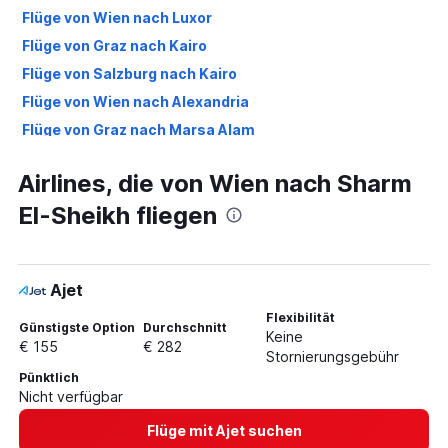
Flüge von Wien nach Luxor
Flüge von Graz nach Kairo
Flüge von Salzburg nach Kairo
Flüge von Wien nach Alexandria
Flüge von Graz nach Marsa Alam
Flüge von Salzburg nach Marsa Alam
Airlines, die von Wien nach Sharm
Flüge von Innsbruck nach Kairo
El-Sheikh fliegen
Flüge von Wien nach Assuan
Flüge von Salzburg nach Sharm El-Sheikh
Flüge von Graz nach Sharm El-Sheikh
Ajet
Flüge von Klagenfurt nach Kairo
Flexibilität
Flüge von Klagenfurt nach Hurghada
Günstigste Option
Durchschnitt
Keine
€ 155
€ 282
Flüge von Linz nach Kairo
Stornierungsgebühr
Pünktlich
Flüge von Innsbruck nach Sharm El-Sheikh
Nicht verfügbar
Flüge von Klagenfurt nach Marsa Alam
Flüge mit Ajet suchen
Flüge von Innsbruck nach Hurghada