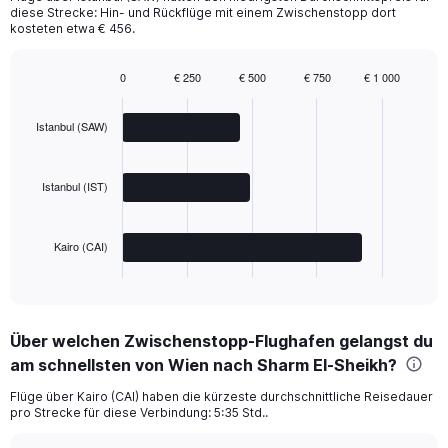
diese Strecke: Hin- und Rückflüge mit einem Zwischenstopp dort
kosteten etwa € 456.
0
€ 250
€ 500
€ 750
€ 1 000
Bar
Chart
graphic.
chart
with
Istanbul (SAW)
3
bars.
Istanbul (IST)
The
chart
has
Kairo (CAI)
1
X
End
of
axis
interactive
displaying
chart
categories.
Über welchen Zwischenstopp-Flughafen gelangst du
Range:
am schnellsten von Wien nach Sharm El-Sheikh?
3
categories.
Flüge über Kairo (CAI) haben die kürzeste durchschnittliche Reisedauer
The
pro Strecke für diese Verbindung: 5:35 Std..
chart
has