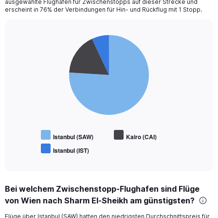
ausgewählte Flughafen für Zwischenstopps auf dieser Strecke und
erscheint in 76% der Verbindungen für Hin- und Rückflug mit 1 Stopp.
Pie
Chart
graphic.
chart
with
3
slices.
Istanbul (SAW)
Kairo (CAI)
Istanbul (IST)
End
of
interactive
chart
Bei welchem Zwischenstopp-Flughafen sind Flüge
von Wien nach Sharm El-Sheikh am günstigsten?
Flüge über Istanbul (SAW) hatten den niedrigsten Durchschnittspreis für