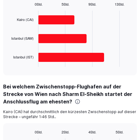
1
0Std.
5Std.
9Std.
13Std.
Bar
Y
Chart
graphic.
chart
axis
with
Kairo (CAI)
displaying
3
values.
bars.
Range:
Istanbul (SAW)
0
The
to
chart
1000.
has
Istanbul (IST)
1
X
End
of
axis
interactive
displaying
chart
categories.
Bei welchem Zwischenstopp-Flughafen auf der
Range:
Strecke von Wien nach Sharm El-Sheikh startet der
3
categories.
Anschlussflug am ehesten?
The
chart
Kairo (CAI) hat durchschnittlich den kürzesten Zwischenstopp auf dieser
Strecke – ungefähr 1:46 Std..
has
1
Y
0Std.
2Std.
4Std.
5Std.
axis
Bar
Chart