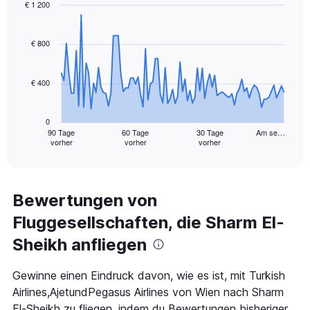
Range:
€ 1 200
0
Chart
Chart
to
graphic.
with
300.
91
€ 800
data
points.
€ 400
The
chart
has
0
1
90 Tage
60 Tage
30 Tage
Am se…
vorher
vorher
vorher
X
End
of
axis
interactive
displaying
chart
categories.
Range:
Bewertungen von
91
Fluggesellschaften, die Sharm El-
categories.
The
Sheikh anfliegen
chart
has
1
Gewinne einen Eindruck davon, wie es ist, mit Turkish
Y
Airlines,AjetundPegasus Airlines von Wien nach Sharm
axis
El-Sheikh zu fliegen, indem du Bewertungen bisheriger