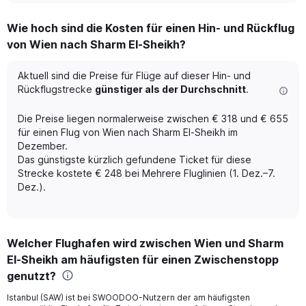
displaying
chart
categories.
Wie hoch sind die Kosten für einen Hin- und Rückflug
Range:
von Wien nach Sharm El-Sheikh?
12
categories.
The
Aktuell sind die Preise für Flüge auf dieser Hin- und
chart
Rückflugstrecke
günstiger als der Durchschnitt
.
has
1
Die Preise liegen normalerweise zwischen € 318 und € 655
Y
für einen Flug von Wien nach Sharm El-Sheikh im
axis
Dezember.
displaying
Das günstigste kürzlich gefundene Ticket für diese
values.
Range:
Strecke kostete € 248 bei Mehrere Fluglinien (1. Dez.–7.
0
Dez.).
to
600.
Welcher Flughafen wird zwischen Wien und Sharm
El-Sheikh am häufigsten für einen Zwischenstopp
genutzt?
Istanbul (SAW) ist bei SWOODOO-Nutzern der am häufigsten