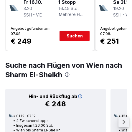
Fr 16.10.
1 Stopp
Sa 31.10
3:20
16:45 Std.
19:20
-
Mehrere Fluglinien
-
SSH
VIE
SSH
VIE
Angebot gefunden am
Angebot gefunde
07.08.
07.08.
Suchen
€ 249
€ 251
Suche nach Flügen von Wien nach
Sharm El-Sheikh
Hin- und Rückflug ab
€ 248
01.12.-07.12.
12.09.
4 Zwischenstopps
1 Zwi
Insgesamt 26:00 Std.
Insge
Wien bis Sharm El-Sheikh
Wien 