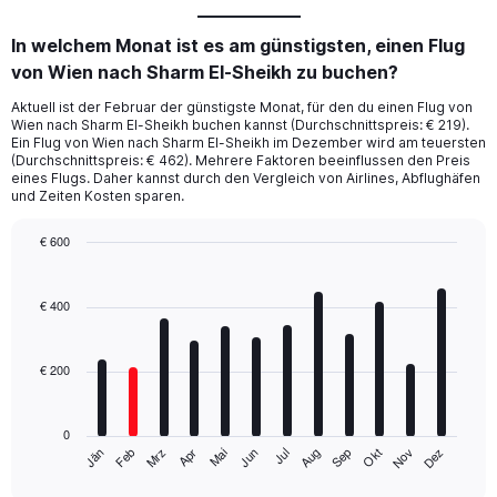
In welchem Monat ist es am günstigsten, einen Flug
von Wien nach Sharm El-Sheikh zu buchen?
Aktuell ist der Februar der günstigste Monat, für den du einen Flug von
Wien nach Sharm El-Sheikh buchen kannst (Durchschnittspreis: € 219).
Ein Flug von Wien nach Sharm El-Sheikh im Dezember wird am teuersten
(Durchschnittspreis: € 462). Mehrere Faktoren beeinflussen den Preis
eines Flugs. Daher kannst durch den Vergleich von Airlines, Abflughäfen
und Zeiten Kosten sparen.
€ 600
Bar
Chart
graphic.
chart
with
€ 400
12
bars.
€ 200
The
chart
has
0
1
Mrz
Jun
Sep
Dez
Jän
Apr
Jul
Okt
Feb
Mai
Aug
Nov
X
End
of
axis
interactive