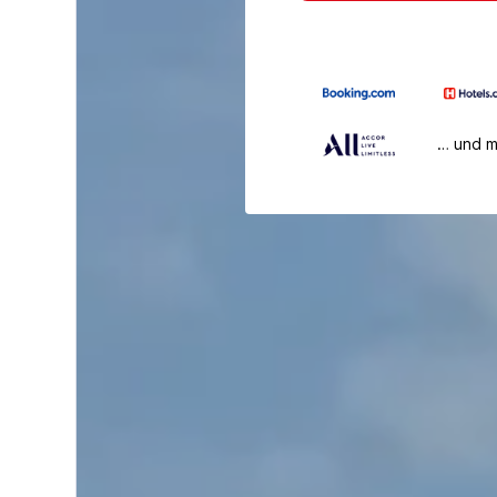
… und 