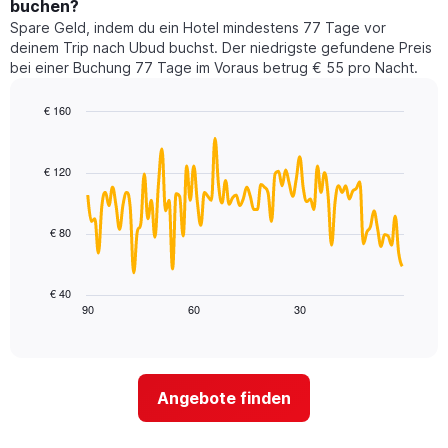
buchen?
Das
Wochenende
Diagramm
Spare Geld, indem du ein Hotel mindestens 77 Tage vor
in
hat
deinem Trip nach Ubud buchst. Der niedrigste gefundene Preis
den
1
bei einer Buchung 77 Tage im Voraus betrug € 55 pro Nacht.
letzten
Y-
3
Achse,
€ 160
Tagen,
die
aggregiert
Line
Chart
den
graphic.
chart
nach
durchschnittlichen
with
Sternebewertung.
€ 120
Zimmerpreis
90
Das
für
data
Diagramm
points.
heute
hat
€ 80
Nacht
1
Das
in
X-
folgende
den
Achse,
Diagramm
letzten
€ 40
die
zeigt,
3
90
60
30
End
die
of
wie
Tagen
interactive
Hotelkategorien
sich
anzeigt.
chart
nach
der
Sternen
Preis
Angebote finden
anzeigt
für
Das
ein
Diagramm
Zimmer