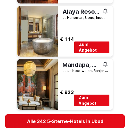
Alaya Resort Ubud
Jl. Hanoman, Ubud, Indonesien
€ 114
Zum
Angebot
Mandapa, A Ritz-Carlton Reserve
Jalan Kedewatan, Banjar Kedewatan, Ubud, Indonesien
€ 923
Zum
Angebot
Alle 342 5-Sterne-Hotels in Ubud