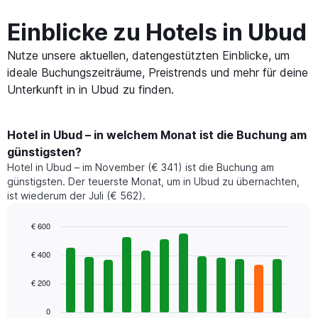
Einblicke zu Hotels in Ubud
Nutze unsere aktuellen, datengestützten Einblicke, um
ideale Buchungszeiträume, Preistrends und mehr für deine
Unterkunft in in Ubud zu finden.
Hotel in Ubud – in welchem Monat ist die Buchung am
günstigsten?
Hotel in Ubud – im November (€ 341) ist die Buchung am
günstigsten. Der teuerste Monat, um in Ubud zu übernachten,
ist wiederum der Juli (€ 562).
€ 600
Bar
Chart
graphic.
chart
€ 400
with
12
€ 200
bars.
0
Das