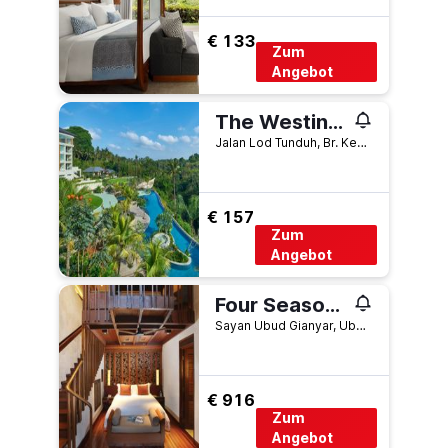
€ 133
Zum
Angebot
The Westin Resort & Spa Ubud, Bali
Jalan Lod Tunduh, Br. Kengetan, Desa Singakerta, Ubud, Indonesien
€ 157
Zum
Angebot
Four Seasons Resort Bali at Sayan
Sayan Ubud Gianyar, Ubud, Indonesien
€ 916
Zum
Angebot