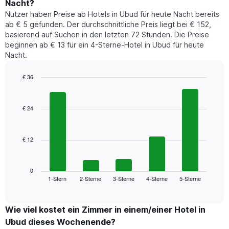
1
Nacht?
Preis
Y-
Nutzer haben Preise ab Hotels in Ubud für heute Nacht bereits
eines
Achse,
ab € 5 gefunden. Der durchschnittliche Preis liegt bei € 152,
Zimmers
die
basierend auf Suchen in den letzten 72 Stunden. Die Preise
für
den
beginnen ab € 13 für ein 4-Sterne-Hotel in Ubud für heute
den
durchschnittlichen
Nacht.
jeweiligen
Zimmerpreis
Wochentag.
anzeigt.
Das
€ 36
Diagramm
Bar
Chart
hat
graphic.
chart
1
with
€ 24
5
X-
bars.
Achse,
die
€ 12
Das
die
folgende
Wochentage
Diagramm
anzeigt.
zeigt
0
Das
1-Stern
2-Sterne
3-Sterne
4-Sterne
5-Sterne
den
End
Diagramm
of
durchschnittlichen
hat
interactive
Zimmerpreis,
chart
1
der
Wie viel kostet ein Zimmer in einem/einer Hotel in
Y-
für
Achse,
Ubud dieses Wochenende?
heute