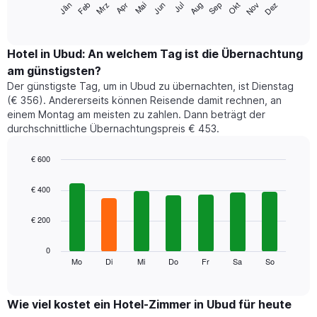
Jän
Feb
Mrz
Apr
Mai
Jun
Jul
Aug
Sep
Okt
Nov
Dez
folgende
End
of
Diagramm
interactive
zeigt
chart
den
Hotel in Ubud: An welchem Tag ist die Übernachtung
durchschnittlichen
am günstigsten?
Zimmerpreis
Der günstigste Tag, um in Ubud zu übernachten, ist Dienstag
im
(€ 356). Andererseits können Reisende damit rechnen, an
jeweiligen
einem Montag am meisten zu zahlen. Dann beträgt der
Monat
durchschnittliche Übernachtungspreis € 453.
an.
Das
Diagramm
€ 600
hat
Bar
Chart
1
graphic.
chart
€ 400
with
X-
7
Achse,
€ 200
bars.
die
die
Das
0
Monate
folgende
Mo
Di
Mi
Do
Fr
Sa
So
End
anzeigt.
of
Diagramm
Das
interactive
zeigt
chart
Diagramm
den
Wie viel kostet ein Hotel-Zimmer in Ubud für heute
hat
durchschnittlichen