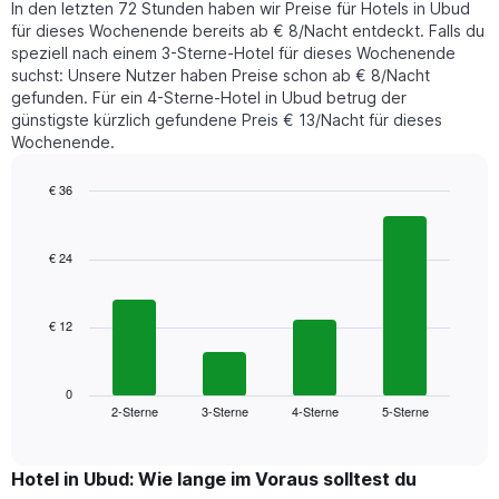
die
In den letzten 72 Stunden haben wir Preise für Hotels in Ubud
Nacht
den
für dieses Wochenende bereits ab € 8/Nacht entdeckt. Falls du
in
durchschnittlichen
speziell nach einem 3-Sterne-Hotel für dieses Wochenende
den
Zimmerpreis
suchst: Unsere Nutzer haben Preise schon ab € 8/Nacht
letzten
anzeigt.
gefunden. Für ein 4-Sterne-Hotel in Ubud betrug der
3
günstigste kürzlich gefundene Preis € 13/Nacht für dieses
Tagen
Wochenende.
gefunden
wurde,
aggregiert
€ 36
nach
Bar
Chart
Sternebewertung.
graphic.
chart
with
Das
€ 24
4
Diagramm
bars.
hat
1
€ 12
Das
X-
folgende
Achse,
Diagramm
die
zeigt
0
die
2-Sterne
3-Sterne
4-Sterne
5-Sterne
den
End
Hotelkategorien
of
durchschnittlichen
nach
interactive
Zimmerpreis
chart
Sternen
für
Hotel in Ubud: Wie lange im Voraus solltest du
anzeigt
dieses