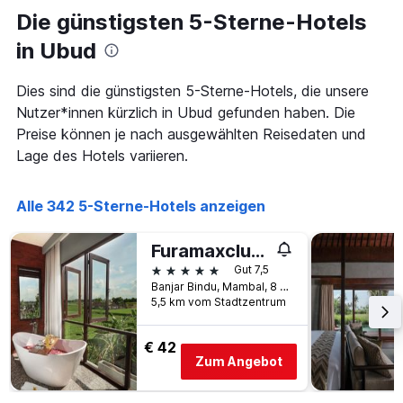
hat
Die günstigsten 5-Sterne-Hotels
1
Y-
in Ubud
Achse,
die
den
Dies sind die günstigsten 5-Sterne-Hotels, die unsere
durchschnittlichen
Nutzer*innen kürzlich in Ubud gefunden haben. Die
Zimmerpreis
Preise können je nach ausgewählten Reisedaten und
anzeigt
Lage des Hotels variieren.
Alle 342 5-Sterne-Hotels anzeigen
Furamaxclusive Resort & Villas, Ubud
5 Sterne
Gut 7,5
Banjar Bindu, Mambal, 8 Jalan Melati, Ubud, Indonesien
5,5 km vom Stadtzentrum
€ 42
Zum Angebot