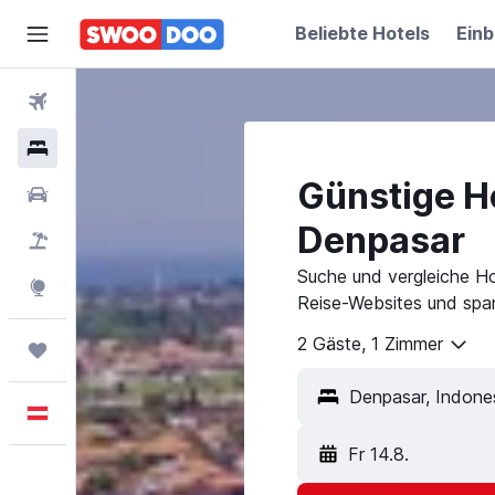
Beliebte Hotels
Einb
Flüge
Hotels
Günstige Ho
Mietwagen
Denpasar
Pauschalreisen
Suche und vergleiche Ho
Explore
Reise-Websites und spar
2 Gäste, 1 Zimmer
Trips
Deutsch
Fr 14.8.