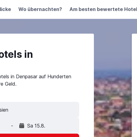
licke
Wo übernachten?
Am besten bewertete Hote
tels in
tels in Denpasar auf Hunderten
e Geld.
-
Sa 15.8.