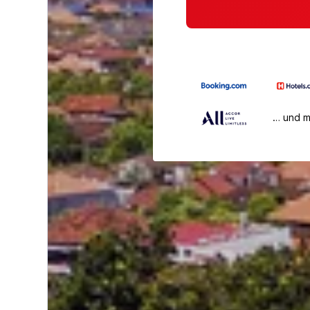
… und 