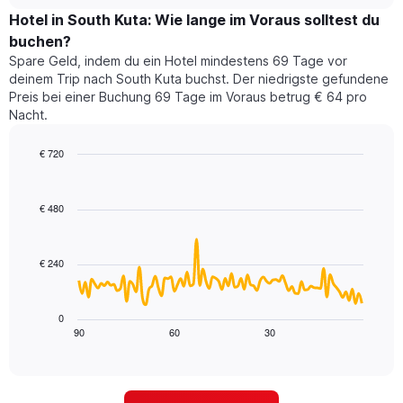
Zimmerpreis
chart
Sternen
für
Hotel in South Kuta: Wie lange im Voraus solltest du
anzeigt
dieses
buchen?
Das
Wochenende
Diagramm
Spare Geld, indem du ein Hotel mindestens 69 Tage vor
in
hat
deinem Trip nach South Kuta buchst. Der niedrigste gefundene
den
1
Preis bei einer Buchung 69 Tage im Voraus betrug € 64 pro
letzten
Y-
Nacht.
3
Achse,
Tagen,
die
€ 720
aggregiert
den
nach
Line
Chart
durchschnittlichen
graphic.
chart
Sternebewertung.
Zimmerpreis
with
Das
€ 480
für
90
Diagramm
heute
data
hat
points.
Nacht
1
in
€ 240
X-
Das
den
Achse,
folgende
letzten
die
Diagramm
3
0
die
zeigt,
Tagen
90
60
30
End
Hotelkategorien
of
wie
anzeigt.
interactive
nach
sich
chart
Sternen
der
anzeigt
Preis