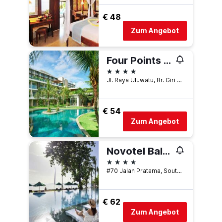
€ 48
Zum Angebot
Four Points by Sheraton Bali, Ungasan
4 Sterne
Jl. Raya Uluwatu, Br. Giri Dharma, South Kuta, Indonesien
€ 54
Zum Angebot
Novotel Bali Benoa
4 Sterne
#70 Jalan Pratama, South Kuta, Indonesien
€ 62
Zum Angebot