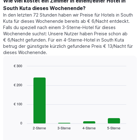
der
Wie viel kostet ein Zimmer in einem/einer Hotel in
Y-
für
Achse,
South Kuta dieses Wochenende?
heute
die
In den letzten 72 Stunden haben wir Preise für Hotels in South
Nacht
den
Kuta für dieses Wochenende bereits ab € 6/Nacht entdeckt.
in
durchschnittlichen
Falls du speziell nach einem 3-Sterne-Hotel für dieses
den
Zimmerpreis
Wochenende suchst: Unsere Nutzer haben Preise schon ab
letzten
anzeigt.
€ 6/Nacht gefunden. Für ein 4-Sterne-Hotel in South Kuta
3
betrug der günstigste kürzlich gefundene Preis € 13/Nacht für
Tagen
dieses Wochenende.
gefunden
wurde,
aggregiert
€ 300
nach
Bar
Chart
Sternebewertung.
graphic.
chart
with
Das
€ 200
4
Diagramm
bars.
hat
1
€ 100
Das
X-
folgende
Achse,
Diagramm
die
zeigt
0
die
2-Sterne
3-Sterne
4-Sterne
5-Sterne
den
End
Hotelkategorien
of
durchschnittlichen
nach
interactive