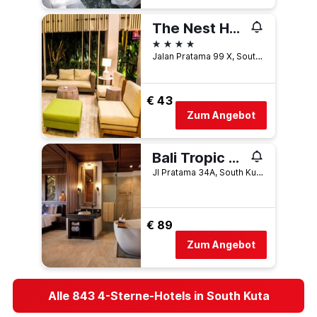
The Nest Hotel Nusa Dua
4 Sterne
Jalan Pratama 99 X, South Kuta, Indonesien
€ 43
Zum Angebot
Bali Tropic Resort & Spa
Jl Pratama 34A, South Kuta, Indonesien
€ 89
Zum Angebot
Alle 843 4-Sterne-Hotels in South Kuta