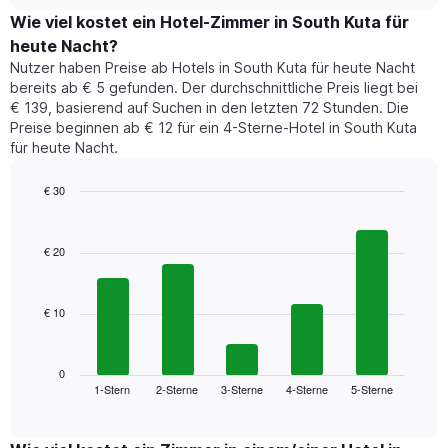
chart
Diagramm
den
Wie viel kostet ein Hotel-Zimmer in South Kuta für
hat
durchschnittlichen
1
heute Nacht?
Preis
Y-
Nutzer haben Preise ab Hotels in South Kuta für heute Nacht
eines
Achse,
bereits ab € 5 gefunden. Der durchschnittliche Preis liegt bei
Zimmers
die
€ 139, basierend auf Suchen in den letzten 72 Stunden. Die
für
den
Preise beginnen ab € 12 für ein 4-Sterne-Hotel in South Kuta
den
durchschnittlichen
für heute Nacht.
jeweiligen
Zimmerpreis
Wochentag.
anzeigt.
Das
€ 30
Diagramm
Bar
Chart
hat
graphic.
chart
1
with
€ 20
5
X-
bars.
Achse,
die
€ 10
Das
die
folgende
Wochentage
Diagramm
anzeigt.
zeigt
0
Das
1-Stern
2-Sterne
3-Sterne
4-Sterne
5-Sterne
den
End
Diagramm
of
durchschnittlichen
hat
interactive
Zimmerpreis,
chart
1