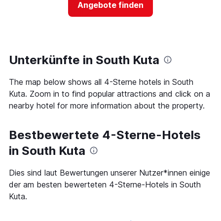
Das
Angebote finden
für
Diagramm
ein
hat
Zimmer
1
ändert,
Y-
je
Achse,
näher
Unterkünfte in South Kuta
die
das
den
Aufenthaltsdatum
durchschnittlichen
The map below shows all 4-Sterne hotels in South
rückt.
Zimmerpreis
Das
Kuta. Zoom in to find popular attractions and click on a
an
Diagramm
nearby hotel for more information about the property.
diesem
hat
Wochenende
1
anzeigt,
X-
Bestbewertete 4-Sterne-Hotels
der
Achse,
in
die
in South Kuta
den
die
letzten
Anzahl
Dies sind laut Bewertungen unserer Nutzer*innen einige
3
der
Tagen
der am besten bewerteten 4-Sterne-Hotels in South
Tage
gefunden
vor
Kuta.
wurde.
dem
Aufenthalt