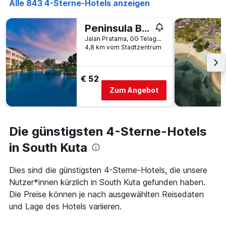
anzeigt
Alle 843 4-Sterne-Hotels anzeigen
Das
Diagramm
Peninsula Bay Resort
hat
Jalan Pratama, GG Telaga Waja, South Kuta, Indonesien
1
4,8 km vom Stadtzentrum
Y-
Achse,
die
€ 52
den
durchschnittlichen
Zum Angebot
Zimmerpreis
anzeigt
Die günstigsten 4-Sterne-Hotels
in South Kuta
Dies sind die günstigsten 4-Sterne-Hotels, die unsere
Nutzer*innen kürzlich in South Kuta gefunden haben.
Die Preise können je nach ausgewählten Reisedaten
und Lage des Hotels variieren.