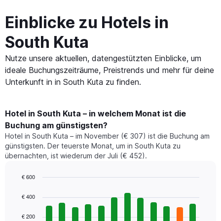
Einblicke zu Hotels in
South Kuta
Nutze unsere aktuellen, datengestützten Einblicke, um
ideale Buchungszeiträume, Preistrends und mehr für deine
Unterkunft in in South Kuta zu finden.
Hotel in South Kuta – in welchem Monat ist die
Buchung am günstigsten?
Hotel in South Kuta – im November (€ 307) ist die Buchung am
günstigsten. Der teuerste Monat, um in South Kuta zu
übernachten, ist wiederum der Juli (€ 452).
€ 600
Bar
Chart
graphic.
chart
€ 400
with
12
€ 200
bars.