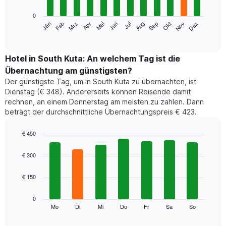
0
Das
Jän
Feb
Mrz
Apr
Mai
Jun
Jul
Aug
Sep
Okt
Nov
Dez
folgende
End
of
Diagramm
interactive
zeigt
chart
den
Hotel in South Kuta: An welchem Tag ist die
durchschnittlichen
Übernachtung am günstigsten?
Zimmerpreis
Der günstigste Tag, um in South Kuta zu übernachten, ist
im
Dienstag (€ 348). Andererseits können Reisende damit
jeweiligen
rechnen, an einem Donnerstag am meisten zu zahlen. Dann
Monat
beträgt der durchschnittliche Übernachtungspreis € 423.
an.
Das
Diagramm
€ 450
hat
Bar
Chart
1
graphic.
chart
€ 300
with
X-
7
Achse,
€ 150
bars.
die
die
Das
0
Monate
folgende
Mo
Di
Mi
Do
Fr
Sa
So
End
anzeigt.
of
Diagramm
Das
interactive
zeigt