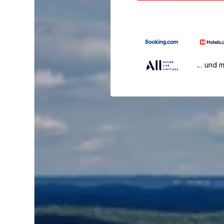
… und 