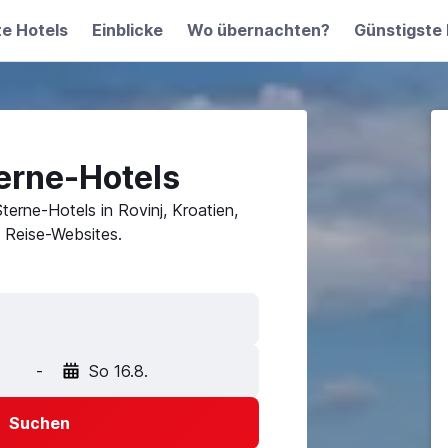
te Hotels
Einblicke
Wo übernachten?
Günstigste 
erne-Hotels
Sterne-Hotels in Rovinj, Kroatien,
 Reise-Websites.
-
So 16.8.
Suchen