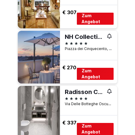
€ 307
Zum
Angebot
NH Collection Roma Palazzo Cinquecento
5 Sterne
Piazza dei Cinquecento, 90, Rom, Italien
€ 270
Zum
Angebot
Radisson Collection Hotel, Roma Antica
5 Sterne
Via Delle Botteghe Oscure 46, Rom, Italien
€ 337
Zum
Angebot