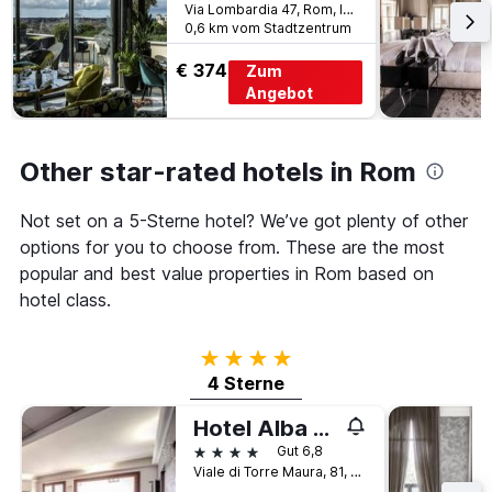
1
Via Lombardia 47, Rom, Italien
Y-
0,6 km vom Stadtzentrum
Achse,
die
€ 374
Zum
den
Angebot
durchschnittlichen
Zimmerpreis
anzeigt
Other star-rated hotels in Rom
Not set on a 5-Sterne hotel? We’ve got plenty of other
options for you to choose from. These are the most
popular and best value properties in Rom based on
hotel class.
4 Sterne
4 Sterne
Hotel Alba Roma
4 Sterne
Gut 6,8
Viale di Torre Maura, 81, Rom, Italien