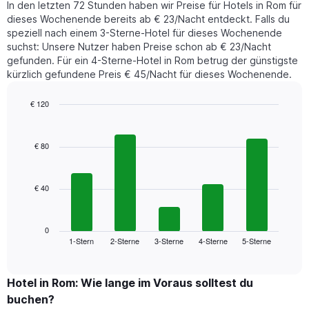
die
In den letzten 72 Stunden haben wir Preise für Hotels in Rom für
Nacht
den
dieses Wochenende bereits ab € 23/Nacht entdeckt. Falls du
in
durchschnittlichen
speziell nach einem 3-Sterne-Hotel für dieses Wochenende
den
Zimmerpreis
suchst: Unsere Nutzer haben Preise schon ab € 23/Nacht
letzten
anzeigt.
gefunden. Für ein 4-Sterne-Hotel in Rom betrug der günstigste
3
kürzlich gefundene Preis € 45/Nacht für dieses Wochenende.
Tagen
gefunden
wurde,
€ 120
aggregiert
Bar
Chart
nach
graphic.
chart
with
Sternebewertung.
€ 80
5
Das
bars.
Diagramm
hat
€ 40
Das
1
folgende
X-
Diagramm
Achse,
zeigt
0
die
1-Stern
2-Sterne
3-Sterne
4-Sterne
5-Sterne
den
End
die
of
durchschnittlichen
Hotelkategorien
interactive
Zimmerpreis
chart
nach
für
Hotel in Rom: Wie lange im Voraus solltest du
Sternen
dieses
buchen?
anzeigt
Wochenende