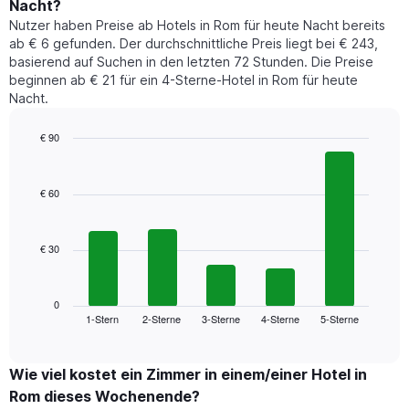
1
Nacht?
Preis
Y-
Nutzer haben Preise ab Hotels in Rom für heute Nacht bereits
eines
Achse,
ab € 6 gefunden. Der durchschnittliche Preis liegt bei € 243,
Zimmers
die
basierend auf Suchen in den letzten 72 Stunden. Die Preise
für
den
beginnen ab € 21 für ein 4-Sterne-Hotel in Rom für heute
den
durchschnittlichen
Nacht.
jeweiligen
Zimmerpreis
Wochentag.
anzeigt.
Das
€ 90
Diagramm
Bar
Chart
hat
graphic.
chart
1
with
€ 60
5
X-
bars.
Achse,
die
€ 30
Das
die
folgende
Wochentage
Diagramm
anzeigt.
zeigt
0
Das
1-Stern
2-Sterne
3-Sterne
4-Sterne
5-Sterne
den
End
Diagramm
of
durchschnittlichen
hat
interactive
Zimmerpreis,
chart
1
der
Wie viel kostet ein Zimmer in einem/einer Hotel in
Y-
für
Achse,
Rom dieses Wochenende?
heute