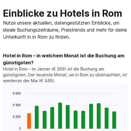
Einblicke zu Hotels in Rom
Nutze unsere aktuellen, datengestützten Einblicke, um
ideale Buchungszeiträume, Preistrends und mehr für deine
Unterkunft in in Rom zu finden.
Hotel in Rom – in welchem Monat ist die Buchung am
günstigsten?
Hotel in Rom – im Jänner (€ 269) ist die Buchung am
günstigsten. Der teuerste Monat, um in Rom zu übernachten, ist
wiederum der Mai (€ 449).
€ 600
Bar
Chart
graphic.
chart
€ 400
with
12
€ 200
bars.
0
Das