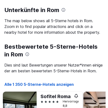
1
je
Y-
näher
Unterkünfte in Rom
Achse,
das
die
Aufenthaltsdatum
den
The map below shows all 5-Sterne hotels in Rom.
rückt.
durchschnittlichen
Das
Zoom in to find popular attractions and click on a
Zimmerpreis
Diagramm
nearby hotel for more information about the property.
an
hat
diesem
1
Wochenende
X-
Bestbewertete 5-Sterne-Hotels
anzeigt,
Achse,
der
die
in Rom
in
die
den
Anzahl
Dies sind laut Bewertungen unserer Nutzer*innen einige
letzten
der
3
der am besten bewerteten 5-Sterne-Hotels in Rom.
Tage
Tagen
vor
gefunden
dem
wurde.
Alle 1 350 5-Sterne-Hotels anzeigen
Aufenthalt
anzeigt
Das
Sofitel Roma
Diagramm
5 Sterne
Hervorragend
hat
8,8