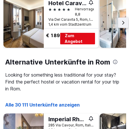
Hotel Caravita
5 Sterne
Hervorragend
8,8
Via Del Caravita 5, Rom, Italien
1,4 km vom Stadtzentrum
€ 189
Zum
Angebot
Alternative Unterkünfte in Rom
Looking for something less traditional for your stay?
Find the perfect hostel or vacation rental for your trip
in Rom.
Alle 30 111 Unterkünfte anzeigen
Imperial Rhome Guest House
285 Via Cavour, Rom, Italien