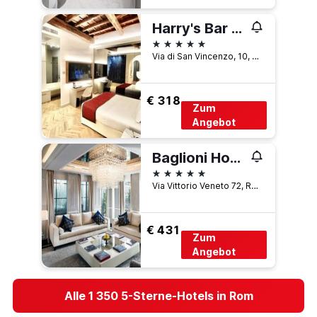
Harry's Bar Trevi Hotel & Restaurant
5 Sterne
Via di San Vincenzo, 10, Rom, Italien
€ 318
Zum
Angebot
Baglioni Hotel Regina - The Leading Hotels of the World
5 Sterne
Via Vittorio Veneto 72, Rom, Italien
€ 431
Zum
Angebot
Alle 1 350 5-Sterne-Hotels in Rom