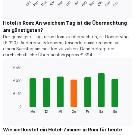
Jän
Feb
Mrz
Apr
Mai
Jun
Jul
Aug
Sep
Okt
Nov
Dez
folgende
End
of
Diagramm
interactive
zeigt
chart
den
Hotel in Rom: An welchem Tag ist die Übernachtung
durchschnittlichen
am günstigsten?
Zimmerpreis
Der günstigste Tag, um in Rom zu übernachten, ist Donnerstag
im
(€ 320). Andererseits können Reisende damit rechnen, an
jeweiligen
einem Samstag am meisten zu zahlen. Dann beträgt der
Monat
durchschnittliche Übernachtungspreis € 394.
an.
Das
Diagramm
€ 450
hat
Bar
Chart
1
graphic.
chart
€ 300
with
X-
7
Achse,
€ 150
bars.
die
die
Das
0
Monate
folgende
Mo
Di
Mi
Do
Fr
Sa
So
End
anzeigt.
of
Diagramm
Das
interactive
zeigt
chart
Diagramm
den
Wie viel kostet ein Hotel-Zimmer in Rom für heute
hat
durchschnittlichen