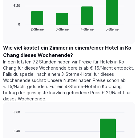
die
€ 20
Das
die
folgende
Wochentage
Diagramm
anzeigt.
zeigt
0
Das
2-Sterne
3-Sterne
4-Sterne
5-Sterne
den
End
Diagramm
of
durchschnittlichen
hat
interactive
Zimmerpreis,
chart
1
der
Wie viel kostet ein Zimmer in einem/einer Hotel in Ko
Y-
für
Achse,
Chang dieses Wochenende?
heute
die
In den letzten 72 Stunden haben wir Preise für Hotels in Ko
Nacht
den
Chang für dieses Wochenende bereits ab € 15/Nacht entdeckt.
in
durchschnittlichen
Falls du speziell nach einem 3-Sterne-Hotel für dieses
den
Zimmerpreis
Wochenende suchst: Unsere Nutzer haben Preise schon ab
letzten
anzeigt.
€ 15/Nacht gefunden. Für ein 4-Sterne-Hotel in Ko Chang
3
betrug der günstigste kürzlich gefundene Preis € 21/Nacht für
Tagen
dieses Wochenende.
gefunden
wurde,
aggregiert
€ 60
nach
Bar
Chart
Sternebewertung.
graphic.
chart
with
Das
€ 40
3
Diagramm