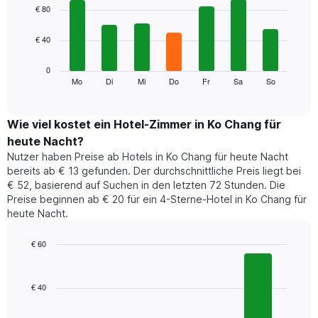
1
graphic.
chart
€ 80
with
X-
7
Achse,
€ 40
bars.
die
die
Das
0
Monate
folgende
Mo
Di
Mi
Do
Fr
Sa
So
End
anzeigt.
of
Diagramm
Das
interactive
zeigt
chart
Diagramm
den
Wie viel kostet ein Hotel-Zimmer in Ko Chang für
hat
durchschnittlichen
1
heute Nacht?
Preis
Y-
Nutzer haben Preise ab Hotels in Ko Chang für heute Nacht
eines
Achse,
bereits ab € 13 gefunden. Der durchschnittliche Preis liegt bei
Zimmers
die
€ 52, basierend auf Suchen in den letzten 72 Stunden. Die
für
den
Preise beginnen ab € 20 für ein 4-Sterne-Hotel in Ko Chang für
den
durchschnittlichen
heute Nacht.
jeweiligen
Zimmerpreis
Wochentag.
anzeigt.
Das
€ 60
Diagramm
Bar
Chart
hat
graphic.
chart
1
with
€ 40
4
X-
bars.
Achse,