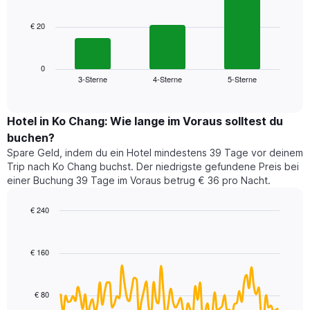
bars.
hat
1
€ 20
Das
X-
folgende
Achse,
Diagramm
die
zeigt
0
die
3-Sterne
4-Sterne
5-Sterne
den
End
Hotelkategorien
of
durchschnittlichen
nach
interactive
Zimmerpreis
chart
Sternen
für
Hotel in Ko Chang: Wie lange im Voraus solltest du
anzeigt
dieses
buchen?
Das
Wochenende
Diagramm
Spare Geld, indem du ein Hotel mindestens 39 Tage vor deinem
in
hat
Trip nach Ko Chang buchst. Der niedrigste gefundene Preis bei
den
1
einer Buchung 39 Tage im Voraus betrug € 36 pro Nacht.
letzten
Y-
3
Achse,
€ 240
Tagen,
die
aggregiert
Line
Chart
den
graphic.
chart
nach
durchschnittlichen
with
Sternebewertung.
€ 160
Zimmerpreis
90
Das
für
data
Diagramm
points.
heute
hat
€ 80
Nacht
1
Das
in