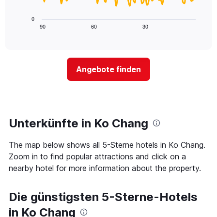
X-
folgende
den
Achse,
Diagramm
letzten
0
die
zeigt,
3
90
60
30
End
die
of
wie
Tagen
interactive
Hotelkategorien
sich
anzeigt.
chart
nach
der
Sternen
Preis
Angebote finden
anzeigt
für
Das
ein
Diagramm
Zimmer
hat
ändert,
1
je
Y-
näher
Unterkünfte in Ko Chang
Achse,
das
die
Aufenthaltsdatum
den
The map below shows all 5-Sterne hotels in Ko Chang.
rückt.
durchschnittlichen
Das
Zoom in to find popular attractions and click on a
Zimmerpreis
Diagramm
nearby hotel for more information about the property.
an
hat
diesem
1
Wochenende
X-
Die günstigsten 5-Sterne-Hotels
anzeigt,
Achse,
der
die
in Ko Chang
in