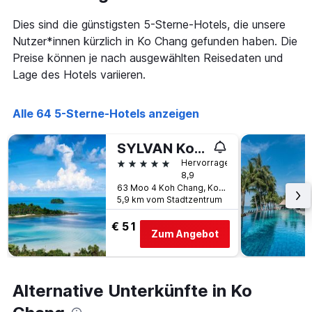
die
den
Anzahl
Dies sind die günstigsten 5-Sterne-Hotels, die unsere
letzten
der
3
Nutzer*innen kürzlich in Ko Chang gefunden haben. Die
Tage
Tagen
vor
Preise können je nach ausgewählten Reisedaten und
gefunden
dem
Lage des Hotels variieren.
wurde.
Aufenthalt
anzeigt
Das
Alle 64 5-Sterne-Hotels anzeigen
Diagramm
hat
SYLVAN Koh Chang
1
Y-
5 Sterne
Hervorragend
Achse,
8,9
die
63 Moo 4 Koh Chang, Ko Chang, Thailand
5,9 km vom Stadtzentrum
den
durchschnittlichen
€ 51
Zimmerpreis
Zum Angebot
anzeigt
Alternative Unterkünfte in Ko