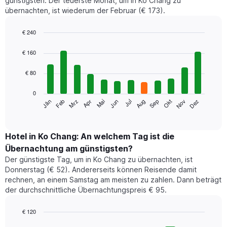
günstigsten. Der teuerste Monat, um in Ko Chang zu
übernachten, ist wiederum der Februar (€ 173).
€ 240
Bar
Chart
graphic.
chart
€ 160
with
12
€ 80
bars.
0
Das
Jän
Feb
Mrz
Apr
Mai
Jun
Jul
Aug
Sep
Okt
Nov
Dez
folgende
End
of
Diagramm
interactive
zeigt
chart
den
Hotel in Ko Chang: An welchem Tag ist die
durchschnittlichen
Übernachtung am günstigsten?
Zimmerpreis
Der günstigste Tag, um in Ko Chang zu übernachten, ist
im
Donnerstag (€ 52). Andererseits können Reisende damit
jeweiligen
rechnen, an einem Samstag am meisten zu zahlen. Dann beträgt
Monat
der durchschnittliche Übernachtungspreis € 95.
an.
Das
Diagramm
€ 120
hat
Bar
Chart