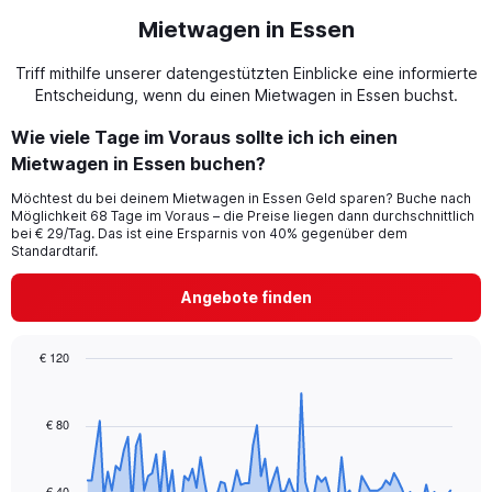
Mietwagen in Essen
Triff mithilfe unserer datengestützten Einblicke eine informierte
Entscheidung, wenn du einen Mietwagen in Essen buchst.
Wie viele Tage im Voraus sollte ich ich einen
Mietwagen in Essen buchen?
Möchtest du bei deinem Mietwagen in Essen Geld sparen? Buche nach
Möglichkeit 68 Tage im Voraus – die Preise liegen dann durchschnittlich
bei € 29/Tag. Das ist eine Ersparnis von 40% gegenüber dem
Standardtarif.
Angebote finden
€ 120
Chart
Chart
graphic.
with
91
€ 80
data
points.
€ 40