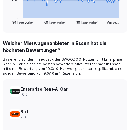
The
chart
has
1
0
90 Tage vorher
60 Tage vorher
30 Tage vorher
Am se…
X
End
of
axis
interactive
displaying
chart
categories.
Welcher Mietwagenanbieter in Essen hat die
Range:
höchsten Bewertungen?
91
categories.
Basierend auf dem Feedback der SWOODOO-Nutzer führt Enterprise
The
Rent-A-Car als das am besten bewertete Mietunternehmen in Essen,
chart
mit einer Bewertung von 10.0/10. Nur wenig dahinter liegt Sixt mit einer
has
soliden Bewertung von 9.0/10 in 1 Rezension.
1
Y
axis
Enterprise Rent-A-Car
displaying
10.0
values.
Range:
0
Sixt
to
9.0
120.