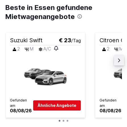
Beste in Essen gefundene
Mietwagenangebote
Suzuki Swift
€ 23
Citroen C
/Tag
2
M
A/C
2
M
Gefunden
Gefunden
Ähnliche Angebote
am
am
08/08/26
08/08/26