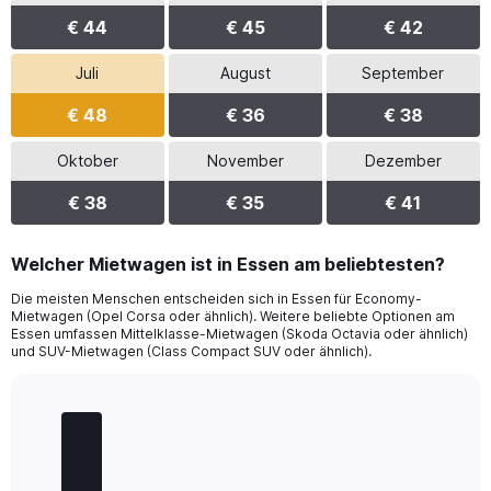
€ 44
€ 45
€ 42
Juli
August
September
€ 48
€ 36
€ 38
Oktober
November
Dezember
€ 38
€ 35
€ 41
Welcher Mietwagen ist in Essen am beliebtesten?
Die meisten Menschen entscheiden sich in Essen für Economy-
Mietwagen (Opel Corsa oder ähnlich). Weitere beliebte Optionen am
Essen umfassen Mittelklasse-Mietwagen (Skoda Octavia oder ähnlich)
und SUV-Mietwagen (Class Compact SUV oder ähnlich).
Bar
Chart
graphic.
chart
with
5
bars.