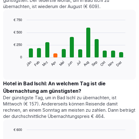
günstigsten. Der teuerste Monat, um in Bad Ischl zu
übernachten, ist wiederum der August (€ 609).
€ 750
Bar
Chart
graphic.
chart
€ 500
with
12
€ 250
bars.
0
Das
Jän
Feb
Mrz
Apr
Mai
Jun
Jul
Aug
Sep
Okt
Nov
Dez
folgende
End
of
Diagramm
interactive
zeigt
chart
den
Hotel in Bad Ischl: An welchem Tag ist die
durchschnittlichen
Übernachtung am günstigsten?
Zimmerpreis
Der günstigste Tag, um in Bad Ischl zu übernachten, ist
im
Mittwoch (€ 157). Andererseits können Reisende damit
jeweiligen
rechnen, an einem Sonntag am meisten zu zahlen. Dann beträgt
Monat
der durchschnittliche Übernachtungspreis € 464.
an.
Das
Diagramm
€ 600
hat
Bar
Chart