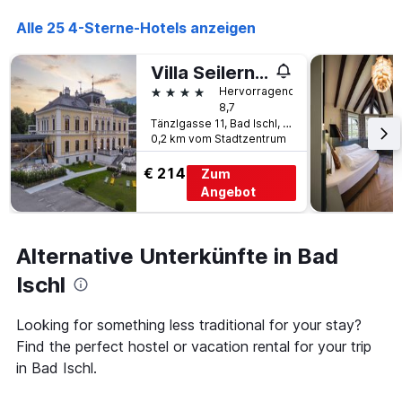
die
den
die
Alle 25 4-Sterne-Hotels anzeigen
letzten
Anzahl
3
der
Tagen
Villa Seilern Vital Resort
Tage
gefunden
vor
4 Sterne
Hervorragend
wurde.
dem
8,7
Aufenthalt
Tänzlgasse 11, Bad Ischl, Oberösterreich, Österreich
0,2 km vom Stadtzentrum
anzeigt
Das
€ 214
Zum
Diagramm
hat
Angebot
1
Y-
Achse,
Alternative Unterkünfte in Bad
die
den
Ischl
durchschnittlichen
Zimmerpreis
Looking for something less traditional for your stay?
anzeigt
Find the perfect hostel or vacation rental for your trip
in Bad Ischl.