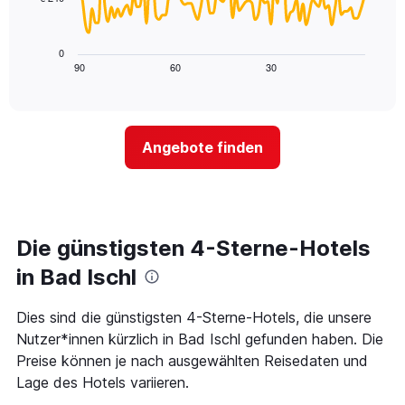
X-
Das
den
Achse,
folgende
letzten
die
Diagramm
3
0
die
zeigt,
Tagen
90
60
30
End
Hotelkategorien
of
wie
anzeigt.
interactive
nach
sich
chart
Sternen
der
anzeigt
Preis
Das
Angebote finden
für
Diagramm
ein
hat
Zimmer
1
ändert,
Y-
je
Achse,
näher
Die günstigsten 4-Sterne-Hotels
die
das
den
Aufenthaltsdatum
in Bad Ischl
durchschnittlichen
rückt.
Zimmerpreis
Das
Dies sind die günstigsten 4-Sterne-Hotels, die unsere
an
Diagramm
diesem
Nutzer*innen kürzlich in Bad Ischl gefunden haben. Die
hat
Wochenende
1
Preise können je nach ausgewählten Reisedaten und
anzeigt,
X-
Lage des Hotels variieren.
der
Achse,
in