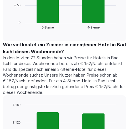
die
€ 50
Das
die
folgende
Wochentage
Diagramm
anzeigt.
zeigt
0
Das
3-Sterne
4-Sterne
den
End
Diagramm
of
durchschnittlichen
hat
interactive
Zimmerpreis,
chart
1
der
Wie viel kostet ein Zimmer in einem/einer Hotel in Bad
Y-
für
Achse,
Ischl dieses Wochenende?
heute
die
In den letzten 72 Stunden haben wir Preise für Hotels in Bad
Nacht
den
Ischl für dieses Wochenende bereits ab € 152/Nacht entdeckt.
in
durchschnittlichen
Falls du speziell nach einem 3-Sterne-Hotel für dieses
den
Zimmerpreis
Wochenende suchst: Unsere Nutzer haben Preise schon ab
letzten
anzeigt.
€ 157/Nacht gefunden. Für ein 4-Sterne-Hotel in Bad Ischl
3
betrug der günstigste kürzlich gefundene Preis € 152/Nacht für
Tagen
dieses Wochenende.
gefunden
wurde,
aggregiert
€ 180
nach
Bar
Chart
Sternebewertung.
graphic.
chart
with
Das
€ 120
2
Diagramm