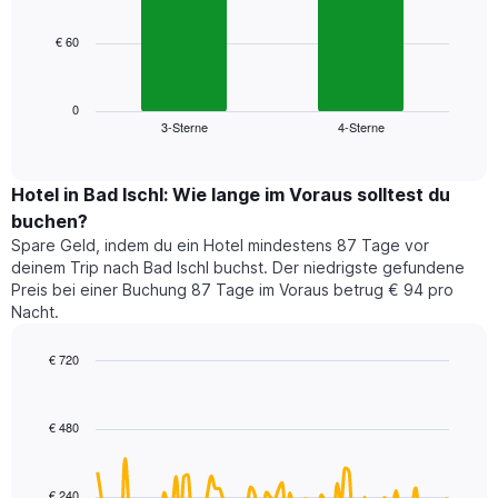
bars.
hat
1
€ 60
Das
X-
folgende
Achse,
Diagramm
die
zeigt
0
die
3-Sterne
4-Sterne
den
End
Hotelkategorien
of
durchschnittlichen
nach
interactive
Zimmerpreis
chart
Sternen
für
Hotel in Bad Ischl: Wie lange im Voraus solltest du
anzeigt
dieses
buchen?
Das
Wochenende
Diagramm
Spare Geld, indem du ein Hotel mindestens 87 Tage vor
in
hat
deinem Trip nach Bad Ischl buchst. Der niedrigste gefundene
den
1
Preis bei einer Buchung 87 Tage im Voraus betrug € 94 pro
letzten
Y-
Nacht.
3
Achse,
Tagen,
die
€ 720
aggregiert
den
nach
Line
Chart
durchschnittlichen
graphic.
chart
Sternebewertung.
Zimmerpreis
with
Das
€ 480
für
90
Diagramm
heute
data
hat
points.
Nacht
1
in
€ 240