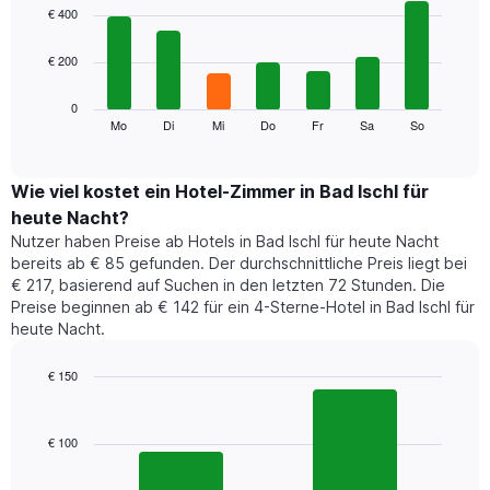
1
graphic.
chart
€ 400
with
X-
7
Achse,
€ 200
bars.
die
die
Das
0
Monate
folgende
Mo
Di
Mi
Do
Fr
Sa
So
End
anzeigt.
of
Diagramm
Das
interactive
zeigt
chart
Diagramm
den
Wie viel kostet ein Hotel-Zimmer in Bad Ischl für
hat
durchschnittlichen
1
heute Nacht?
Preis
Y-
Nutzer haben Preise ab Hotels in Bad Ischl für heute Nacht
eines
Achse,
bereits ab € 85 gefunden. Der durchschnittliche Preis liegt bei
Zimmers
die
€ 217, basierend auf Suchen in den letzten 72 Stunden. Die
für
den
Preise beginnen ab € 142 für ein 4-Sterne-Hotel in Bad Ischl für
den
durchschnittlichen
heute Nacht.
jeweiligen
Zimmerpreis
Wochentag.
anzeigt.
Das
€ 150
Diagramm
Bar
Chart
hat
graphic.
chart
1
with
€ 100
2
X-
bars.
Achse,