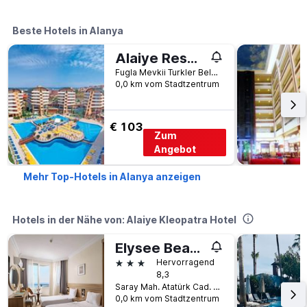
Beste Hotels in Alanya
Alaiye Resort & Spa Hotel
Fugla Mevkii Turkler Beldesi, Alanya, Türkei
0,0 km vom Stadtzentrum
€ 103
Zum
Angebot
Mehr Top-Hotels in Alanya anzeigen
Hotels in der Nähe von: Alaiye Kleopatra Hotel
Elysee Beach Hotel
3 Sterne
Hervorragend
8,3
Saray Mah. Atatürk Cad. no: 145, Alanya, Türkei
0,0 km vom Stadtzentrum