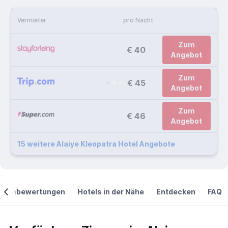
Vermieter
pro Nacht
Zum
€ 40
Angebot
Zum
€ 45
Angebot
Zum
€ 46
Angebot
15 weitere Alaiye Kleopatra Hotel Angebote
ndenbewertungen
Hotels in der Nähe
Entdecken
FAQ