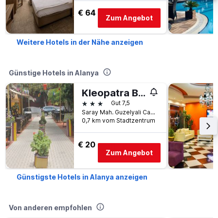
€ 64
Zum Angebot
Weitere Hotels in der Nähe anzeigen
Günstige Hotels in Alanya
Kleopatra Bavyera Hotel.
3 Sterne
Gut 7,5
Saray Mah. Guzelyali Cad., Bebek Sok. No.1, Alanya, Türkei
0,7 km vom Stadtzentrum
€ 20
Zum Angebot
Günstigste Hotels in Alanya anzeigen
Von anderen empfohlen