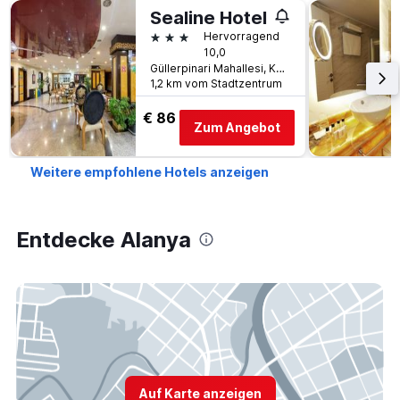
Sealine Hotel
3 Sterne
Hervorragend
10,0
Güllerpinari Mahallesi, Kerim Kaptanlar Caddesi, 20-22, Alanya, Türkei
1,2 km vom Stadtzentrum
€ 86
Zum Angebot
Weitere empfohlene Hotels anzeigen
Entdecke Alanya
Auf Karte anzeigen