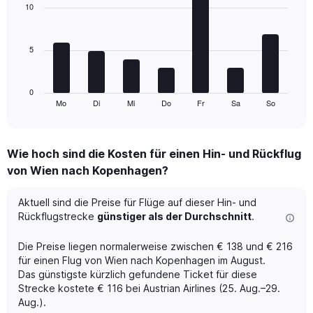
with
10
Avg.
7
Price
bars.
and
Number
5
The
of
chart
flights.
has
1
0
Mo
Di
Mi
Do
Fr
Sa
So
X
End
of
axis
interactive
displaying
chart
categories.
Wie hoch sind die Kosten für einen Hin- und Rückflug
Range:
von Wien nach Kopenhagen?
7
categories.
The
Aktuell sind die Preise für Flüge auf dieser Hin- und
chart
Rückflugstrecke
günstiger als der Durchschnitt
.
has
1
Die Preise liegen normalerweise zwischen € 138 und € 216
Y
für einen Flug von Wien nach Kopenhagen im August.
axis
Das günstigste kürzlich gefundene Ticket für diese
displaying
Strecke kostete € 116 bei Austrian Airlines (25. Aug.–29.
values.
Range:
Aug.).