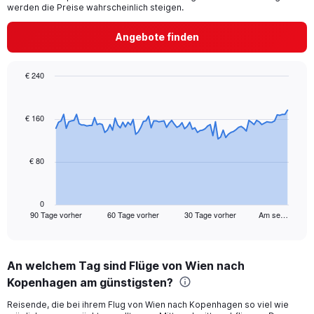
1
werden die Preise wahrscheinlich steigen.
Y
axis
Angebote finden
displaying
values.
Range:
€ 240
0
Chart
Chart
to
graphic.
with
24.
91
€ 160
data
points.
€ 80
The
chart
has
1
0
90 Tage vorher
60 Tage vorher
30 Tage vorher
Am se…
X
End
of
axis
interactive
displaying
chart
categories.
An welchem Tag sind Flüge von Wien nach
Range:
Kopenhagen am günstigsten?
91
categories.
Reisende, die bei ihrem Flug von Wien nach Kopenhagen so viel wie
The