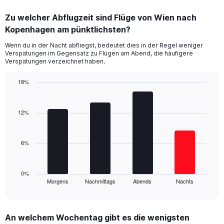
chart
displaying
Zu welcher Abflugzeit sind Flüge von Wien nach
categories.
Range:
Kopenhagen am pünktlichsten?
14
Wenn du in der Nacht abfliegst, bedeutet dies in der Regel weniger
categories.
Verspätungen im Gegensatz zu Flügen am Abend, die häufigere
The
Verspätungen verzeichnet haben.
chart
has
18%
1
Bar
Y
Chart
graphic.
chart
axis
with
12%
displaying
4
values.
bars.
Range:
5
6%
The
to
chart
25.
has
1
0%
Morgens
Nachmittags
Abends
Nachts
X
End
of
axis
interactive
displaying
chart
categories.
An welchem Wochentag gibt es die wenigsten
Range: