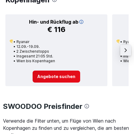
Hin- und Rückflug ab
€ 116
Ryanair
Ryana
12.09.-19.09.
02.09
2 Zwischenstopps
1 Zwi
Insgesamt 21:05 Std.
Insge
Wien bis Kopenhagen
Wien 
Angebote suchen
SWOODOO Preisfinder
Verwende die Filter unten, um Flüge von Wien nach
Kopenhagen zu finden und zu vergleichen, die am besten