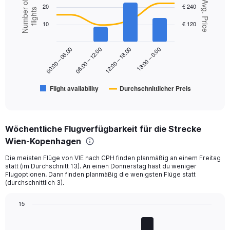
Combination
Chart
Number of
Avg. Price
20
€ 240
Range:
graphic.
chart
flights
with
0
10
€ 120
2
to
data
240.
series.
18:00 – 0:00
00:00 – 06:00
06:00 – 12:00
12:00 – 18:00
The
chart
has
Flight availability
Durchschnittlicher Preis
1
End
of
X
interactive
axis
chart
displaying
Wöchentliche Flugverfügbarkeit für die Strecke
categories.
Range:
Wien-Kopenhagen
6
Die meisten Flüge von VIE nach CPH finden planmäßig an einem Freitag
categories.
statt (im Durchschnitt 13). An einen Donnerstag hast du weniger
The
Flugoptionen. Dann finden planmäßig die wenigsten Flüge statt
chart
(durchschnittlich 3).
has
2
15
Y
Bar
Chart
axes
graphic.
chart
displaying