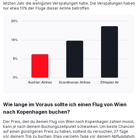
The
letzten Jahr die wenigsten Verspätungen hatte. Die Verspätungen haben
chart
nur etwa 10% der Flüge dieser Airline betroffen.
has
1
24%
Y
Bar
Chart
axis
graphic.
chart
displaying
with
16%
values.
3
Range:
bars.
0
8%
to
The
24.
chart
has
1
0%
Austrian Airlines
Scandinavian Airlines
Ethiopian Air
X
End
of
axis
interactive
displaying
chart
categories.
Wie lange im Voraus sollte ich einen Flug von Wien
Range:
nach Kopenhagen buchen?
3
categories.
Der Preis, den du deinen Flug von Wien nach Kopenhagen zahlen musst,
The
kann je nach deinem Buchungszeitpunkt schwanken. Um beste Chancen
chart
auf einen günstigeren Preis zu haben, solltest du versuchen, 27 Tage
has
vor deinem Trip zu buchen. Etwa vierzehn Tage vor deinem Abflugdatum