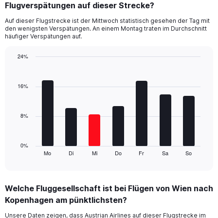
Flugverspätungen auf dieser Strecke?
4
categories.
Auf dieser Flugstrecke ist der Mittwoch statistisch gesehen der Tag mit
The
den wenigsten Verspätungen. An einem Montag traten im Durchschnitt
chart
häufiger Verspätungen auf.
has
1
24%
Y
Bar
Chart
axis
graphic.
chart
displaying
with
16%
values.
7
Range:
bars.
0
8%
to
The
18.
chart
has
1
0%
Mo
Di
Mi
Do
Fr
Sa
So
X
End
of
axis
interactive
displaying
chart
categories.
Welche Fluggesellschaft ist bei Flügen von Wien nach
Range:
Kopenhagen am pünktlichsten?
7
categories.
Unsere Daten zeigen, dass Austrian Airlines auf dieser Flugstrecke im