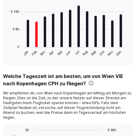
Bar
Chart
graphic.
chart
with
€ 160
12
bars.
€ 80
The
chart
has
0
1
Mrz
Jun
Sep
Dez
Jän
Apr
Jul
Okt
Feb
Mai
Aug
Nov
X
End
of
axis
interactive
displaying
chart
categories.
Welche Tageszeit ist am besten, um von Wien VIE
Range:
nach Kopenhagen CPH zu fliegen?
12
categories.
Wir empfehlen dir, von Wien nach Kopenhagen am Mittag am Morgen zu
The
fliegen. Dies ist die Zeit, zu der unsere Nutzer auf dieser Strecke am
chart
häufigsten beim Flugticket sparen können – etwa 56%. Falls dein
has
Zeitplan flexibel ist, versuche, auf dieser Flugverbindung nicht am
1
Abend zu buchen, weil die Preise dann im Tagesverlauf am höchsten
Y
liegen.
axis
displaying
30
€ 360
values.