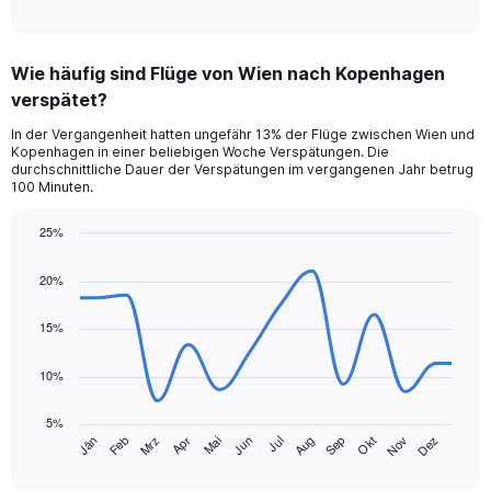
0
to
15.
Wie häufig sind Flüge von Wien nach Kopenhagen
verspätet?
In der Vergangenheit hatten ungefähr 13% der Flüge zwischen Wien und
Kopenhagen in einer beliebigen Woche Verspätungen. Die
durchschnittliche Dauer der Verspätungen im vergangenen Jahr betrug
100 Minuten.
25%
Line
Chart
graphic.
chart
20%
with
14
data
15%
points.
10%
The
chart
5%
has
Jän
Feb
Mrz
Apr
Mai
Jun
Jul
Aug
Sep
Okt
Nov
Dez
1
End
of
X
interactive
axis