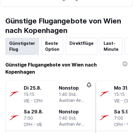
Günstige Flugangebote von Wien
nach Kopenhagen
Günstigster
Beste
Direktflüge
Last-
N
Flug
Option
Minute
Hi
Günstige Flugangebote von Wien nach
Kopenhagen
Di 25.8.
Nonstop
Mo 31.8.
15:15
1:40 Std.
15:15
-
Austrian Airlines
-
VIE
CPH
VIE
CPH
Sa 29.8.
Nonstop
Sa 5.9.
7:00
1:40 Std.
7:00
-
Austrian Airlines
-
CPH
VIE
CPH
VIE