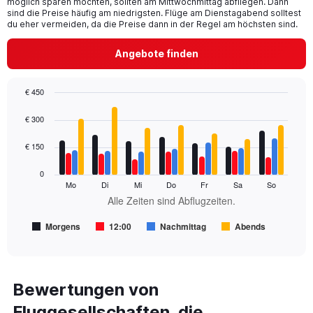
möglich sparen möchten, sollten am Mittwochmittag abfliegen. Dann
chart
sind die Preise häufig am niedrigsten. Flüge am Dienstagabend solltest
has
du eher vermeiden, da die Preise dann in der Regel am höchsten sind.
1
Y
Angebote finden
axis
displaying
values.
€ 450
Range:
Bar
Chart
0
graphic.
chart
€ 300
to
with
240.
4
€ 150
data
series.
0
Mo
Di
Mi
Do
Fr
Sa
So
The
Alle Zeiten sind Abflugzeiten.
chart
has
Morgens
12:00
Nachmittag
Abends
1
End
of
X
interactive
axis
chart
displaying
Alle
Bewertungen von
Zeiten
Fluggesellschaften, die
sind