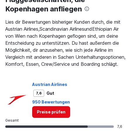
Abflugzeiten..
Kopenhagen anfliegen
Range:
7
categories.
Lies dir Bewertungen bisheriger Kunden durch, die mit
The
Austrian Airlines,Scandinavian AirlinesundEthiopian Air
chart
von Wien nach Kopenhagen geflogen sind, um deine
has
Entscheidung zu unterstützen. Du hast außerdem die
1
Y
Möglichkeit, dir anzusehen, wie sich jede Airline im
axis
Vergleich mit anderen in Sachen Unterhaltungsoptionen,
displaying
Komfort, Essen, Crew/Service und Boarding schlägt.
values.
Range:
0
to
Austrian Airlines
450.
Gut
7,6
950 Bewertungen
Preise prüfen
Gesamt
7,6