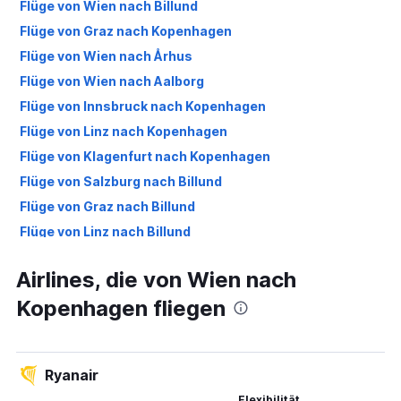
Flüge von Wien nach Billund
Flüge von Graz nach Kopenhagen
Flüge von Wien nach Århus
Flüge von Wien nach Aalborg
Flüge von Innsbruck nach Kopenhagen
Flüge von Linz nach Kopenhagen
Flüge von Klagenfurt nach Kopenhagen
Flüge von Salzburg nach Billund
Flüge von Graz nach Billund
Flüge von Linz nach Billund
Flüge von Innsbruck nach Aalborg
Airlines, die von Wien nach
Flüge von Salzburg nach Aalborg
Kopenhagen fliegen
Flüge von Salzburg nach Rønne
Flüge von Klagenfurt nach Billund
Flüge von Klagenfurt nach Århus
Ryanair
Flüge von Graz nach Århus
Flexibilität