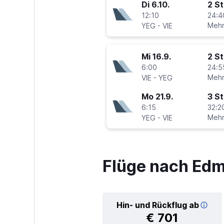
Di 6.10.
2 S
12:10
24:4
-
Mehr
YEG
VIE
Mi 16.9.
2 S
6:00
24:5
-
Mehr
VIE
YEG
Mo 21.9.
3 S
6:15
32:2
-
Mehr
YEG
VIE
Flüge nach Ed
Hin- und Rückflug ab
€ 701