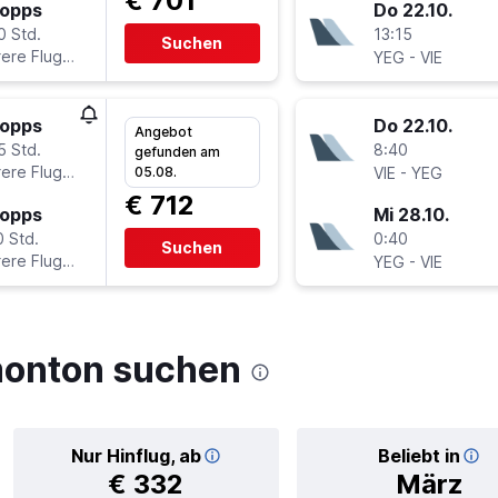
€ 701
topps
Do 22.10.
0 Std.
13:15
Suchen
ere Fluglinien
-
YEG
VIE
topps
Do 22.10.
Angebot
5 Std.
8:40
gefunden am
ere Fluglinien
-
05.08.
VIE
YEG
€ 712
topps
Mi 28.10.
0 Std.
0:40
Suchen
ere Fluglinien
-
YEG
VIE
monton suchen
Nur Hinflug, ab
Beliebt in
€ 332
März