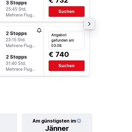
€ 732
3 Stopps
Do 10.9
25:45 Std.
7:00
Suchen
Mehrere Fluglinien
-
YEG
VI
2 Stopps
Fr 25.9.
Angebot
23:15 Std.
7:00
gefunden am
Mehrere Fluglinien
-
03.08.
VIE
YE
€ 740
2 Stopps
Fr 2.10.
31:40 Std.
16:30
Suchen
Mehrere Fluglinien
-
YEG
VI
Am günstigsten im
Durchschnittl
Jänner
€ 