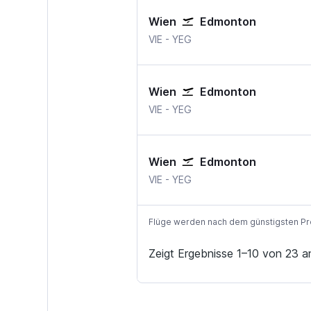
Wien
Edmonton
Wien-Schwechat
Edmonton Intl
VIE
-
YEG
Wien
Edmonton
Wien-Schwechat
Edmonton Intl
VIE
-
YEG
Wien
Edmonton
Wien-Schwechat
Edmonton Intl
VIE
-
YEG
Flüge werden nach dem günstigsten Preis
Zeigt Ergebnisse 1–10 von 23 a