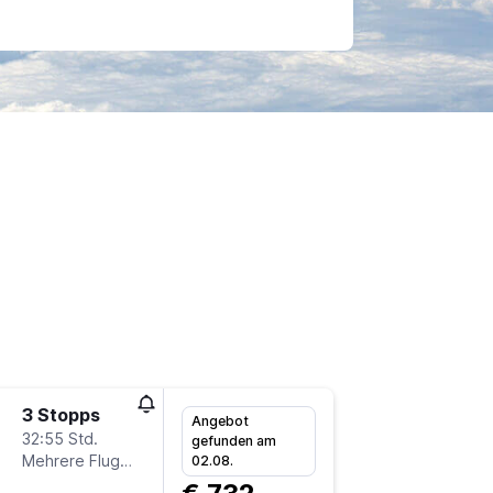
3 Stopps
Sa 5.9.
Angebot
32:55 Std.
6:25
gefunden am
Mehrere Fluglinien
-
02.08.
VIE
YE