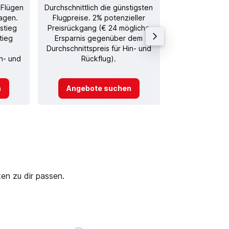
 Flügen
Durchschnittlich die günstigsten
Durchschnitt
agen.
Flugpreise. 2% potenzieller
Rückflug in
stieg
Preisrückgang (€ 24 mögliche
tieg
Ersparnis gegenüber dem
Durchschnittspreis für Hin- und
in- und
Rückflug).
n
Angebote suchen
Angebot
en zu dir passen.