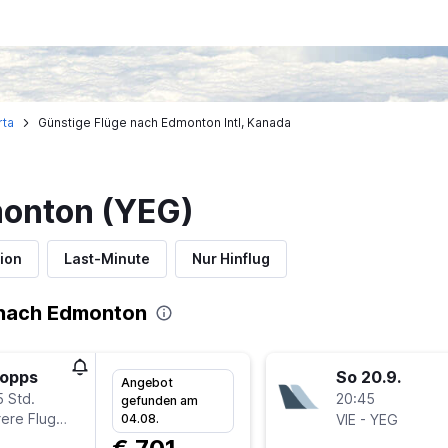
rta
Günstige Flüge nach Edmonton Intl, Kanada
monton (YEG)
ion
Last-Minute
Nur Hinflug
 nach Edmonton
topps
So 20.9.
Angebot
5 Std.
20:45
gefunden am
ere Fluglinien
-
04.08.
VIE
YEG