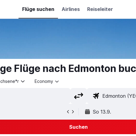
Flüge suchen
Airlines
Reiseleiter
ige Flüge nach Edmonton bu
achsene*r
Economy
So 13.9.
Suchen