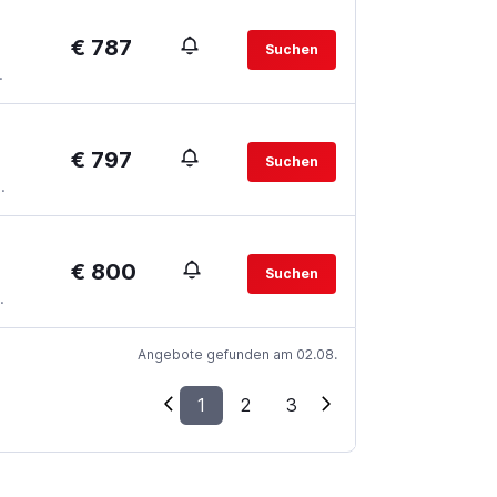
€ 787
Suchen
.
€ 797
Suchen
.
€ 800
Suchen
.
Angebote gefunden am 02.08.
1
2
3