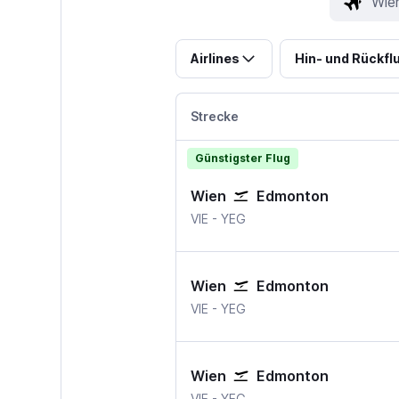
Airlines
Hin- und Rückfl
Strecke
Günstigster Flug
Wien
Edmonton
Wien-Schwechat
Edmonton Intl
VIE
-
YEG
Wien
Edmonton
Wien-Schwechat
Edmonton Intl
VIE
-
YEG
Wien
Edmonton
Wien-Schwechat
Edmonton Intl
VIE
-
YEG