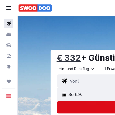
Flüge
Hotels
Mietwagen
€ 332
+ Günst
Pauschalreisen
Explore
Hin- und Rückflug
1 Erw
Trips
So 6.9.
Deutsch