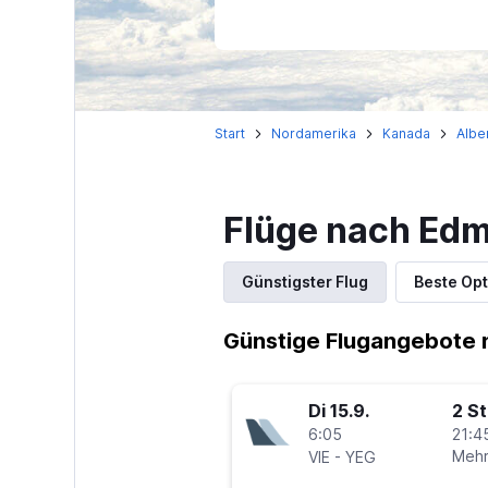
Start
Nordamerika
Kanada
Albe
Flüge nach Ed
Günstigster Flug
Beste Opt
Günstige Flugangebote
Di 15.9.
2 S
6:05
21:4
-
Mehr
VIE
YEG