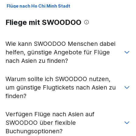
Flüge nach Ho Chi Minh Stadt
Flüge nach Mumbai
Fliege mit SWOODOO
Flüge nach Hanoi
Flüge nach Tokio Haneda
Flüge nach Tokio-Narita
Wie kann SWOODOO Menschen dabei
Flüge nach Phuket
helfen, günstige Angebote für Flüge
Flüge nach Osaka Kansai
nach Asien zu finden?
Flüge nach Đà Nẵng
Flüge nach Busan
Warum sollte ich SWOODOO nutzen,
Flüge nach Bengaluru
um günstige Flugtickets nach Asien zu
Flüge nach Colombo Bandaranayake
finden?
Flüge nach Hyderabad
Flüge nach Kathmandu
Verfügen Flüge nach Asien auf
Flüge nach Hongqiao
SWOODOO über flexible
Flüge nach Chennai
Buchungsoptionen?
Flüge nach Cheongju