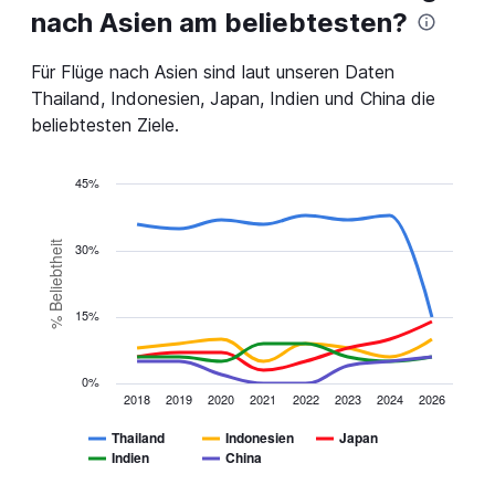
nach Asien am beliebtesten?
sind
Abflugzeiten..
Range:
Für Flüge nach Asien sind laut unseren Daten
7
Thailand, Indonesien, Japan, Indien und China die
categories.
The
beliebtesten Ziele.
chart
has
45%
1
Y
Line
Chart
graphic.
chart
axis
with
% Beliebtheit
displaying
30%
5
values.
lines.
Range:
0
15%
The
to
chart
1200.
has
0%
1
2018
2019
2020
2021
2022
2023
2024
2026
X
axis
Thailand
Indonesien
Japan
displaying
Indien
China
categories.
End
of
Range:
interactive