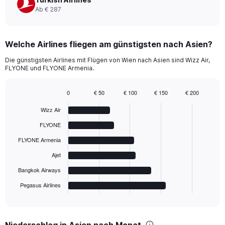
Ab € 287
Welche Airlines fliegen am günstigsten nach Asien?
Die günstigsten Airlines mit Flügen von Wien nach Asien sind Wizz Air,
FLYONE und FLYONE Armenia.
0
€ 50
€ 100
€ 150
€ 200
Bar
Chart
graphic.
chart
Wizz Air
with
6
FLYONE
bars.
FLYONE Armenia
The
Ajet
chart
has
Bangkok Airways
1
Pegasus Airlines
X
End
of
axis
interactive
displaying
chart
categories.
Niederschlag in Asien nach Monat