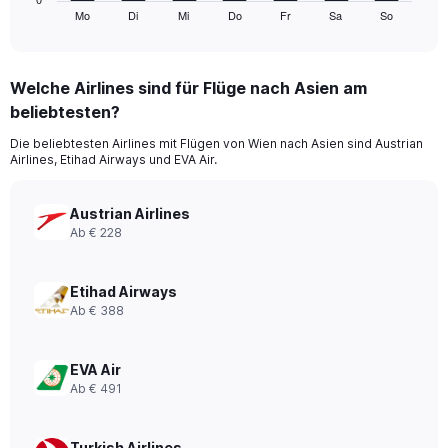
Mo
Di
Mi
Do
Fr
Sa
So
X
End
of
axis
interactive
displaying
chart
categories.
Welche Airlines sind für Flüge nach Asien am
Range:
beliebtesten?
7
categories.
Die beliebtesten Airlines mit Flügen von Wien nach Asien sind Austrian
The
Airlines, Etihad Airways und EVA Air.
chart
has
1
Austrian Airlines
Y
Ab € 228
axis
displaying
values.
Etihad Airways
Range:
Ab € 388
0
to
6.
EVA Air
Ab € 491
Turkish Airlines