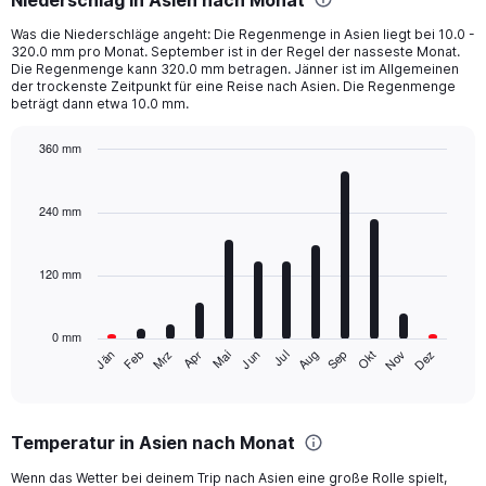
Range:
6
Was die Niederschläge angeht: Die Regenmenge in Asien liegt bei 10.0 -
categories.
320.0 mm pro Monat. September ist in der Regel der nasseste Monat.
The
Die Regenmenge kann 320.0 mm betragen. Jänner ist im Allgemeinen
chart
der trockenste Zeitpunkt für eine Reise nach Asien. Die Regenmenge
beträgt dann etwa 10.0 mm.
has
1
Y
360 mm
axis
Bar
Chart
displaying
graphic.
chart
with
values.
240 mm
12
Range:
bars.
0
to
120 mm
The
200.
chart
has
0 mm
1
Mrz
Jun
Sep
Dez
Jän
Apr
Jul
Okt
Feb
Mai
Aug
Nov
X
End
of
axis
interactive
displaying
chart
categories.
Temperatur in Asien nach Monat
Range:
12
Wenn das Wetter bei deinem Trip nach Asien eine große Rolle spielt,