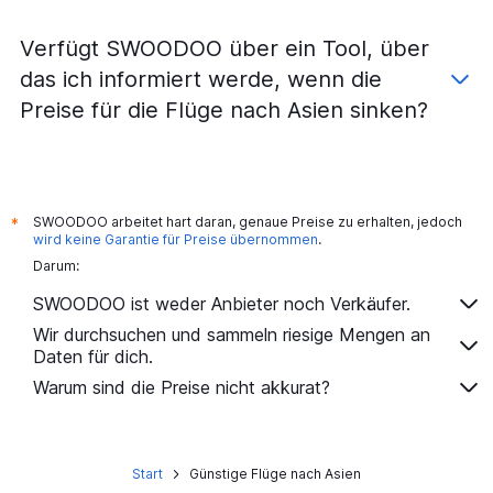
Flüge nach Cebu City
Verfügt SWOODOO über ein Tool, über
Flüge nach Kochi
das ich informiert werde, wenn die
Flüge nach Dhaka
Preise für die Flüge nach Asien sinken?
Flüge nach Islamabad
Flüge nach Lahore
Flüge nach Ahmedabad
Flüge nach Chūbu Centrair Int
SWOODOO arbeitet hart daran, genaue Preise zu erhalten, jedoch
*
Flüge nach Shanghai Pu Dong
wird keine Garantie für Preise übernommen
.
Darum:
Flüge nach Guangzhou
Flüge nach Malé
SWOODOO ist weder Anbieter noch Verkäufer.
Flüge nach Nha Trang
Wir durchsuchen und sammeln riesige Mengen an
Daten für dich.
Flüge nach Tiflis
Warum sind die Preise nicht akkurat?
Flüge nach Okinawa
Flüge nach Soekarno-Hatta
Flüge nach Kota Kinabalu
Start
Günstige Flüge nach Asien
Flüge nach Penang