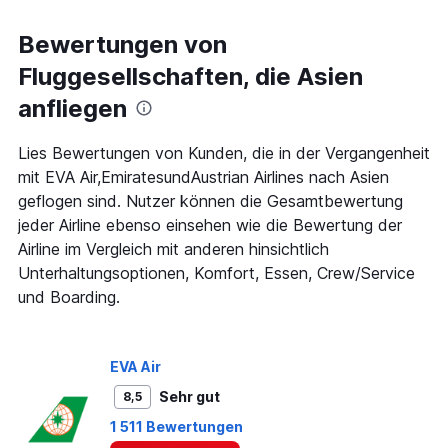
8
chart
categories.
Bewertungen von
The
chart
Fluggesellschaften, die Asien
has
anfliegen
1
Y
axis
Lies Bewertungen von Kunden, die in der Vergangenheit
displaying
mit EVA Air,EmiratesundAustrian Airlines nach Asien
%
geflogen sind. Nutzer können die Gesamtbewertung
Beliebtheit.
Range:
jeder Airline ebenso einsehen wie die Bewertung der
0
Airline im Vergleich mit anderen hinsichtlich
to
Unterhaltungsoptionen, Komfort, Essen, Crew/Service
45.
und Boarding.
EVA Air
Sehr gut
8,5
1 511 Bewertungen