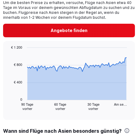
Um die besten Preise zu erhalten, versuche, Flüge nach Asien etwa 40
categories.
Tage im Voraus vor deinem gewünschten Abflugdatum zu suchen und zu
The
buchen. Flugpreise nach Asien steigen in der Regel an, wenn du
chart
innerhalb von 1-2 Wochen vor deinem Flugdatum buchst.
has
1
Angebote finden
Y
axis
displaying
€ 1 200
values.
Chart
Chart
Range:
graphic.
with
24
91
€ 800
to
data
32.
points.
€ 400
The
chart
has
0
1
90 Tage
60 Tage
30 Tage
Am se…
vorher
vorher
vorher
X
End
of
axis
interactive
displaying
chart
categories.
Wann sind Flüge nach Asien besonders günstig?
Range: