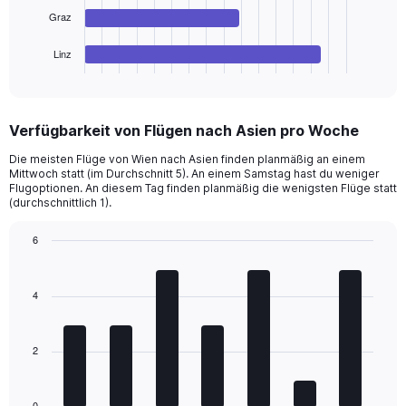
chart
Graz
has
1
Linz
X
End
of
axis
interactive
displaying
chart
categories.
Verfügbarkeit von Flügen nach Asien pro Woche
Range:
4
Die meisten Flüge von Wien nach Asien finden planmäßig an einem
categories.
Mittwoch statt (im Durchschnitt 5). An einem Samstag hast du weniger
The
Flugoptionen. An diesem Tag finden planmäßig die wenigsten Flüge statt
chart
(durchschnittlich 1).
has
1
6
Y
Bar
Chart
axis
graphic.
chart
with
displaying
4
7
values.
bars.
Range:
0
2
The
to
chart
900.
has
1
0