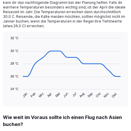
categories.
kann dir das nachfolgende Diagramm bei der Planung helfen. Falls dir
The
wärmere Temperaturen besonders wichtig sind, ist der April die ideale
chart
Reisezeit im Jahr. Die Temperaturen erreichen dann durchschnittlich
30.0 C. Reisende, die Kälte meiden möchten, sollten möglichst nicht im
has
Jänner buchen, wenn die Temperaturen in der Regel ihre Tiefstwerte
1
(etwa 26.0 C) erreichen.
Y
axis
32 °C
displaying
Line
values.
Chart
graphic.
chart
Range:
30 °C
with
0
14
to
data
28 °C
360.
points.
26 °C
The
chart
24 °C
has
Mrz
Jun
Sep
Dez
Jän
Apr
Jul
Okt
Feb
Mai
Aug
Nov
1
End
of
X
interactive
axis
chart
displaying
Wie weit im Voraus sollte ich einen Flug nach Asien
categories.
Range:
buchen?
14