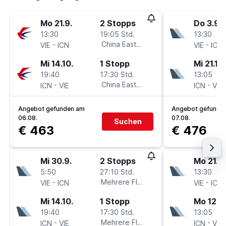
Mo 21.9.
2 Stopps
Do 3.9.
13:30
19:05 Std.
13:30
-
China Eastern
-
VIE
ICN
VIE
ICN
Mi 14.10.
1 Stopp
Mi 21.10.
19:40
17:30 Std.
13:05
-
China Eastern
-
ICN
VIE
ICN
VIE
Angebot gefunden am
Angebot gefunde
06.08.
07.08.
Suchen
€ 463
€ 476
Mi 30.9.
2 Stopps
Mo 21.9.
5:50
27:10 Std.
13:30
-
Mehrere Fluglinien
-
VIE
ICN
VIE
ICN
Mi 14.10.
1 Stopp
Mo 12.10
19:40
17:30 Std.
13:05
-
Mehrere Fluglinien
-
ICN
VIE
ICN
VIE