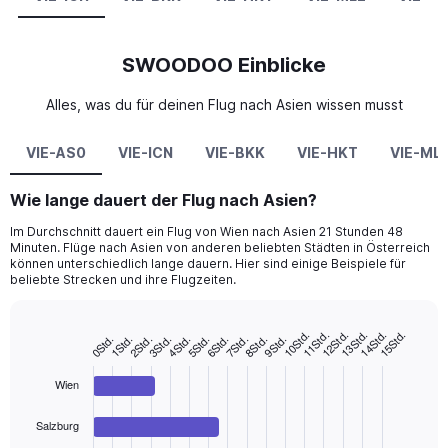
SWOODOO Einblicke
Alles, was du für deinen Flug nach Asien wissen musst
VIE-AS0
VIE-ICN
VIE-BKK
VIE-HKT
VIE-ML
Wie lange dauert der Flug nach Asien?
Im Durchschnitt dauert ein Flug von Wien nach Asien 21 Stunden 48
Minuten. Flüge nach Asien von anderen beliebten Städten in Österreich
können unterschiedlich lange dauern. Hier sind einige Beispiele für
beliebte Strecken und ihre Flugzeiten.
14Std.
13Std.
12Std.
11Std.
10Std.
15Std.
4Std.
9Std.
3Std.
8Std.
2Std.
7Std.
1Std.
6Std.
0Std.
5Std.
Bar
Chart
graphic.
chart
with
Wien
4
bars.
Salzburg
The