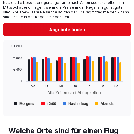
91
Nutzer, die besonders günstige Tarife nach Asien suchen, sollten am
categories.
Mittwochabend fliegen, wenn die Preise in der Regel am günstigsten
The
sind. Preisbewusste Reisende sollten den Freitagmittag meiden – dann
chart
sind Preise in der Regel am höchsten.
has
1
Angebote finden
Y
axis
displaying
€ 1 200
values.
Bar
Chart
Range:
graphic.
chart
€ 800
with
0
4
to
€ 400
data
1200.
series.
0
Mo
Di
Mi
Do
Fr
Sa
So
The
Alle Zeiten sind Abflugzeiten.
chart
has
Morgens
12:00
Nachmittag
Abends
1
End
of
X
interactive
axis
chart
displaying
Alle
Welche Orte sind für einen Flug
Zeiten