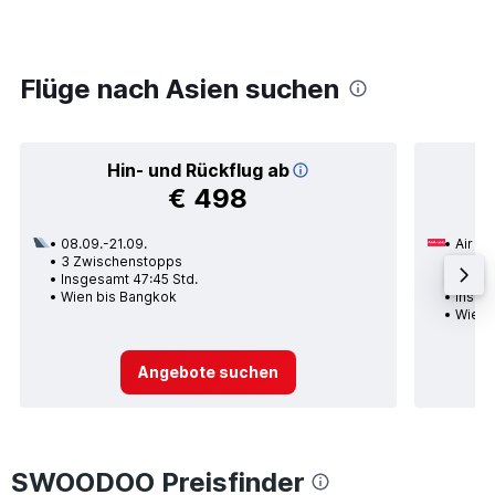
Flüge nach Asien suchen
Hin- und Rückflug ab
€ 498
08.09.-21.09.
Air Ar
3 Zwischenstopps
28.09
Insgesamt 47:45 Std.
1 Zwi
Wien bis Bangkok
Insge
Wien 
Angebote suchen
SWOODOO Preisfinder