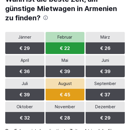
günstige Mietwagen in Armenien
zu finden?
Jänner
Februar
März
€ 29
€ 22
€ 26
April
Mai
Juni
€ 36
€ 39
€ 39
Juli
August
September
€ 39
€ 45
€ 37
Oktober
November
Dezember
€ 32
€ 28
€ 29