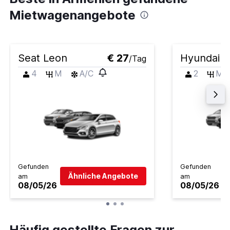
Mietwagenangebote
Seat Leon
€ 27
Hyundai i
/Tag
4
M
A/C
2
M
Gefunden
Gefunden
Ähnliche Angebote
am
am
08/05/26
08/05/26
Häufig gestellte Fragen zur