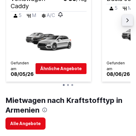
Caddy
5
M
5
M
A/C
Gefunden
Gefunden
Ähnliche Angebote
am
am
08/05/26
08/06/26
Mietwagen nach Kraftstofftyp in
Armenien
Alle Angebote