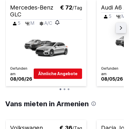
Mercedes-Benz
€ 72
Audi A6 A
/Tag
GLC
5
M
5
M
A/C
Gefunden
Gefunden
Ähnliche Angebote
am
am
08/06/26
08/05/26
Vans mieten in Armenien
Volkswagen
€ 36
Dacia Jog
/Tag