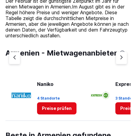
Der Februar ist der günstigste Zeitpunkt im Jahr für
einen Mietwagen in Armenien.Im August gibt es in der
Regel höhere Preise und weniger Angebote. Diese
Tabelle zeigt die durchschnittlichen Mietpreise in
Armenien, aber die jeweiligen Angebote können je nach
deinen Daten, der Verfügbarkeit und dem Fahrzeugtyp
unterschiedlich ausfallen.
Armenien - Mietwagenanbieter
Naniko
Express
4 Standorte
3 Standort
Preise prüfen
Preise
Beste in Armenien gefundene