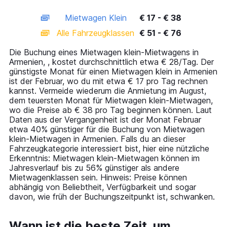
interactive
axis
chart
Mietwagen Klein
€ 17 - € 38
displaying
categories.
Alle Fahrzeugklassen
€ 51 - € 76
Range:
14
Die Buchung eines Mietwagen klein-Mietwagens in
categories.
Armenien, , kostet durchschnittlich etwa € 28/Tag. Der
The
günstigste Monat für einen Mietwagen klein in Armenien
chart
ist der Februar, wo du mit etwa € 17 pro Tag rechnen
has
kannst. Vermeide wiederum die Anmietung im August,
1
dem teuersten Monat für Mietwagen klein-Mietwagen,
Y
wo die Preise ab € 38 pro Tag beginnen können. Laut
axis
Daten aus der Vergangenheit ist der Monat Februar
displaying
etwa 40% günstiger für die Buchung von Mietwagen
values.
klein-Mietwagen in Armenien. Falls du an dieser
Range:
Fahrzeugkategorie interessiert bist, hier eine nützliche
0
Erkenntnis: Mietwagen klein-Mietwagen können im
to
Jahresverlauf bis zu 56% günstiger als andere
90.
Mietwagenklassen sein. Hinweis: Preise können
abhängig von Beliebtheit, Verfügbarkeit und sogar
davon, wie früh der Buchungszeitpunkt ist, schwanken.
Wann ist die beste Zeit, um