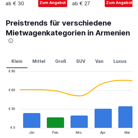
ab € 30
Zum Angebot
ab € 27
Zum Angebot
Preistrends für verschiedene
Mietwagenkategorien in Armenien
Klein
Mittel
Groß
SUV
Van
Luxus
€ 90
Combination
Chart
graphic.
chart
with
€ 60
2
data
series.
€ 30
The
chart
has
€ 0
1
Jän
Feb.
Mrz.
Apr.
Mai
End
of
X