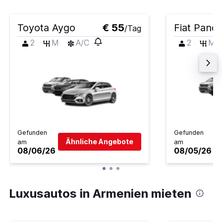
Toyota Aygo
€ 55
Fiat Pand
/Tag
2
M
A/C
2
M
Gefunden
Gefunden
Ähnliche Angebote
am
am
08/06/26
08/05/26
Luxusautos in Armenien mieten