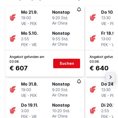
Mo 21.9.
Nonstop
Do 10.9.
19:00
9:20 Std.
13:30
-
Air China
-
VIE
PEK
VIE
PEK
Mo 5.10.
Nonstop
Fr 18.9.
2:55
9:55 Std.
13:00
-
Air China
-
PEK
VIE
PEK
VIE
Angebot gefunden am
Angebot gefunde
03.08.
03.08.
Suchen
€ 607
€ 640
Mo 31.8.
Nonstop
Do 24.9
19:00
9:20 Std.
13:30
-
Air China
-
VIE
PEK
VIE
PEK
Do 19.11.
Nonstop
Di 20.10
3:00
10:20 Std.
2:55
-
Air China
-
PEK
VIE
PEK
VIE